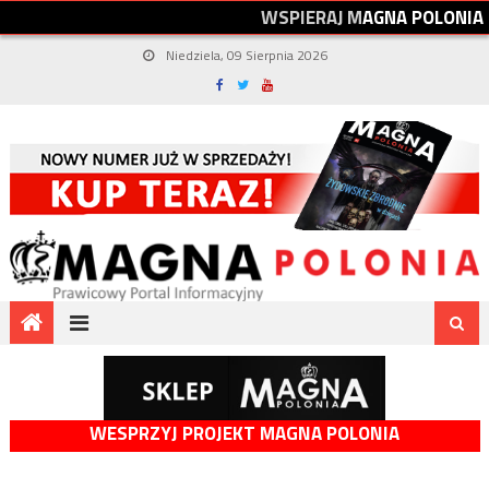
W
S
P
I
E
R
A
J
M
A
G
N
A
P
O
L
O
N
I
A
Niedziela, 09 Sierpnia 2026
WESPRZYJ PROJEKT MAGNA POLONIA