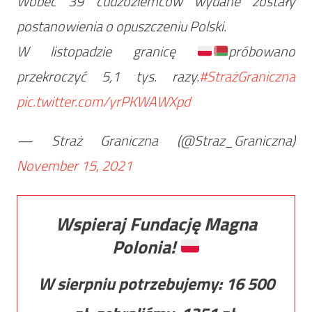
Wobec 39 cudzoziemców wydane zostały
postanowienia o opuszczeniu Polski.
W listopadzie granicę
próbowano
przekroczyć 5,1 tys. razy.
#StrażGraniczna
pic.twitter.com/yrPKWAWXpd
— Straż Graniczna (@Straz_Graniczna)
November 15, 2021
Wspieraj Fundację Magna
Polonia!
W sierpniu potrzebujemy:
16 500