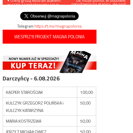
Nawigacja
Chiny grożą Australii atakiem
UE może pomóc w budowie
ogrodzenia na granicy, ale pod
w razie zaangażowania się w
pewnymi warunkami…
wpisu
obronę Tajwanu
Telegram
https://t.me/magnapolonia
WESPRZYJ PROJEKT MAGNA POLONIA
Darczyńcy - 6.08.2026
KACPER STAROŚCIAK
100,00
KULCZYK GRZEGORZ POLIŃSKA i
50,00
KULCZYK KATARZYNA
MARIA KOSTRZEWA
50,00
JERZY T MICHAJŁOWICZ
50,00