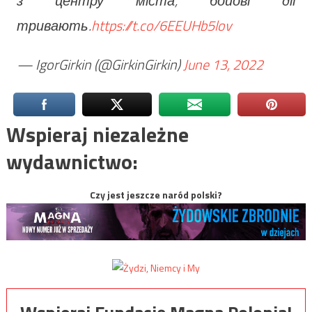
з центру міста, бойові дії
тривають.
https://t.co/6EEUHb5lov
— IgorGirkin (@GirkinGirkin)
June 13, 2022
Wspieraj niezależne
wydawnictwo:
Czy jest jeszcze naród polski?