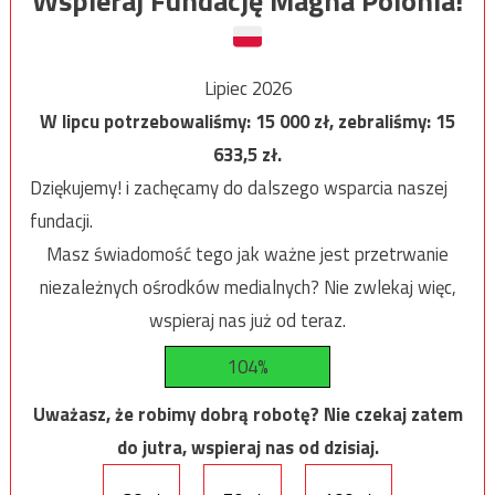
Wspieraj Fundację Magna Polonia!
Lipiec 2026
W lipcu potrzebowaliśmy:
15 000
zł, zebraliśmy:
15
633,5
zł.
Dziękujemy! i zachęcamy do dalszego wsparcia naszej
fundacji.
Masz świadomość tego jak ważne jest przetrwanie
niezależnych ośrodków medialnych? Nie zwlekaj więc,
wspieraj nas już od teraz.
104%
Uważasz, że robimy dobrą robotę? Nie czekaj zatem
do jutra, wspieraj nas od dzisiaj.