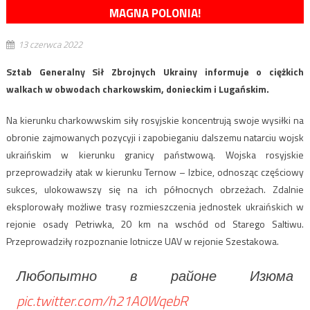
MAGNA POLONIA!
13 czerwca 2022
Sztab Generalny Sił Zbrojnych Ukrainy informuje o ciężkich
walkach w obwodach charkowskim, donieckim i Lugańskim.
Na kierunku charkowwskim siły rosyjskie koncentrują swoje wysiłki na
obronie zajmowanych pozycyji i zapobieganiu dalszemu natarciu wojsk
ukraińskim w kierunku granicy państwową. Wojska rosyjskie
przeprowadziły atak w kierunku Ternow – Izbice, odnosząc częściowy
sukces, ulokowawszy się na ich północnych obrzeżach. Zdalnie
eksplorowały możliwe trasy rozmieszczenia jednostek ukraińskich w
rejonie osady Petriwka, 20 km na wschód od Starego Saltiwu.
Przeprowadziły rozpoznanie lotnicze UAV w rejonie Szestakowa.
Любопытно в районе Изюма
pic.twitter.com/h21A0WqebR