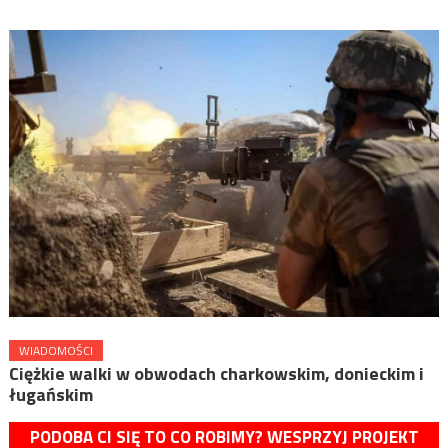
WIADOMOŚCI
Ciężkie walki w obwodach charkowskim, donieckim i
ługańskim
PODOBA CI SIĘ TO CO ROBIMY? WESPRZYJ PROJEKT