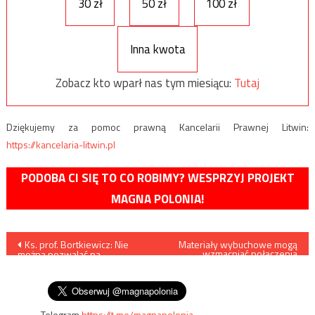
30 zł
50 zł
100 zł
Inna kwota
Zobacz kto wparł nas tym miesiącu:
Tutaj
Dziękujemy za pomoc prawną Kancelarii Prawnej Litwin:
https://kancelaria-litwin.pl
PODOBA CI SIĘ TO CO ROBIMY? WESPRZYJ PROJEKT
MAGNA POLONIA!
Nawigacja
Ks. prof. Bortkiewicz: Nie
Materiały wybuchowe mogą
wzmacniać połączenia
można pozwalać na
materiałów
wpisu
bezczeszczenie symboli
narodowych i katolickich
Telegram
https://t.me/magnapolonia