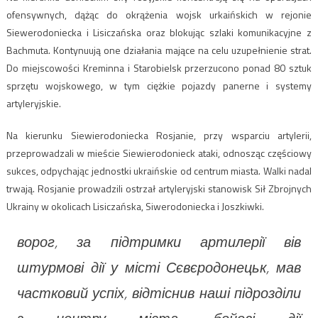
ofensywnych, dążąc do okrążenia wojsk urkaińskich w rejonie
Siewerodoniecka i Lisiczańska oraz blokując szlaki komunikacyjne z
Bachmuta. Kontynuują one działania mające na celu uzupełnienie strat.
Do miejscowości Kreminna i Starobielsk przerzucono ponad 80 sztuk
sprzętu wojskowego, w tym ciężkie pojazdy panerne i systemy
artyleryjskie.
Na kierunku Siewierodoniecka Rosjanie, przy wsparciu artylerii,
przeprowadzali w mieście Siewierodonieck ataki, odnosząc częściowy
sukces, odpychając jednostki ukraińskie od centrum miasta. Walki nadal
trwają. Rosjanie prowadzili ostrzał artyleryjski stanowisk Sił Zbrojnych
Ukrainy w okolicach Lisiczańska, Siwerodoniecka i Joszkiwki.
ворог, за підтримки артилерії вів
штурмові дії у місті Сєвєродонецьк, мав
частковий успіх, відтіснив наші підрозділи