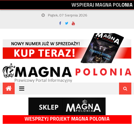
W
S
P
I
E
R
A
J
M
A
G
N
A
P
O
L
O
N
I
A
Piątek, 07 Sierpnia 2026
WESPRZYJ PROJEKT MAGNA POLONIA