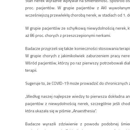
Stan nerek wyraźnie wpływał na śmiertelność. Spośród os
proc. pacjentów. W grupie pacjentów z AKI wywołany
wcześniejszą przewlekłą chorobą nerek, w stadiach od 1. do
W grupie pacjentów ze schyłkową niewydolnością nerek, któ
aż 86 proc. chorych z przeszczepionymi nerkami.
Badacze przyjrzeli się także konieczności stosowania terap
W grupie chorych z jakimikolwiek zaburzeniem pracy nere
Wśród pacjentów, którzy po raz pierwszy potrzebowali dial
terapii.
Sugeruje to, że COVID-19 może prowadzić do chronicznych 
„Według naszej najlepsze wiedzy to pierwsza dokładna ana
pacjentów z niewydolnością nerek, szczególnie jeśli cho
która ukazała się w piśmie „Anaesthesia”.
Badacze wyrazili zdziwienie z powodu podobnej śmie