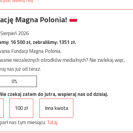
ację Magna Polonia!
Sierpień 2026
jemy:
16 500
zł, zebraliśmy:
1351
zł.
ania Fundacji Magna Polonia.
anie niezależnych ośrodków medialnych? Nie zwlekaj więc,
raj nas już od teraz.
8%
e czekaj zatem do jutra, wspieraj nas od dzisiaj.
100 zł
Inna kwota
parł nas tym miesiącu:
Tutaj