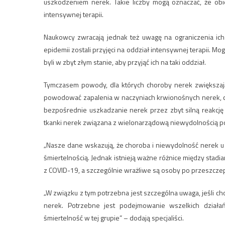
uszkodzeniem nerek. Takie liczby mogą oznaczać, że obi
intensywnej terapii.
Naukowcy zwracają jednak też uwagę na ograniczenia ich b
epidemii zostali przyjęci na oddział intensywnej terapii. M
byli w zbyt złym stanie, aby przyjąć ich na taki oddział.
Tymczasem powody, dla których choroby nerek zwiększają
powodować zapalenia w naczyniach krwionośnych nerek, co
bezpośrednie uszkadzanie nerek przez zbyt silną reakcję
tkanki nerek związana z wielonarządową niewydolnością
„Nasze dane wskazują, że choroba i niewydolność nerek u
śmiertelnością. Jednak istnieją ważne różnice między stadi
z COVID-19, a szczególnie wrażliwe są osoby po przeszcze
„W związku z tym potrzebna jest szczególna uwaga, jeśli c
nerek. Potrzebne jest podejmowanie wszelkich działań
śmiertelność w tej grupie” – dodają specjaliści.