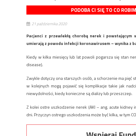
PODOBA CI SIĘ TO CO ROBI
21 października 2020
Pacjenci z przewlekłą chorobą nerek i powstającym 
umierają z powodu infekcji koronawirusem – wynika z 
Kiedy w kilka miesięcy lub lat powoli pogarsza się stan n
disease).
Zwykle dotyczy ona starszych osób, a schorzenie ma pięć s
w kolejnych mogą pojawić się komplikacje takie jak nadc
niewydolności, kiedy konieczne są dializy lub przeszczep.
Z kolei ostre uszkodzenie nerek (AKI – ang. acute kidney in
dni. Przyczyn ostrego uszkodzenia może być kilka, w tym C
Wspieraj Fund