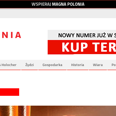
W
S
P
I
E
R
A
J
M
A
G
N
A
P
O
L
O
N
I
A
& Holocher
Żydzi
Gospodarka
Historia
Wiara
Po