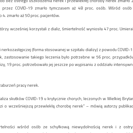
ób bez ostrego uszkodzenia nerek i przewlekłej choroby nerek zmarło 
m przez COVID-19 zmarło tymczasem aż 48 proc. osób. Wśród osób
 4. zmarło aż 50 proc. pacjentów.
rzy wcześniej korzystali z dializ, śmiertelność wyniosła 47 proc. Umiera
ii nerkozastępczej (forma stosowanej w szpitalu dializy) z powodu COVID-1
k, zastosowanie takiego leczenia było potrzebne w 56 proc. przypadkó
izy, 19 proc. potrzebowało jej jeszcze po wypisaniu z oddziału intensywn
zaburzeń pracy nerek.
liza skutków COVID-19 u krytycznie chorych, leczonych w Wielkiej Brytan
dzi o wcześniejszą przewlekłą chorobę nerek” – mówią autorzy publikacj
rtelności wśród osób ze schyłkową niewydolnością nerek i z ostr