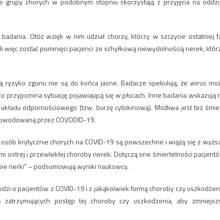
e grupy chorych w podobnym stopniu skorzystają z przyjęcia na oddzi
adania. Otóż wzięli w nim udział chorzy, którzy w szczycie ostatniej fa
ogli więc zostać pominięci pacjenci ze schyłkową niewydolnością nerek, któr
 ryzyko zgonu nie są do końca jasne. Badacze spekulują, że wirus mo
 przypomina sytuację pojawiającą się w płucach. Inne badania wskazują 
 układu odpornościowego (tzw. burzę cytokinową). Możliwa jest też śmie
 powodowaną przez COVODID-19.
 osób krytycznie chorych na COVID-19 są powszechne i wiążą się z wyżs
ami ostrej i przewlekłej choroby nerek. Dotyczą one śmiertelności pacjent
pie nerki” – podsumowują wyniki naukowcy.
hodzi o pacjentów z COVID-19 i z jakąkolwiek formą choroby czy uszkodzen
 zatrzymujących postęp tej choroby czy uszkodzenia, aby zmniejsz