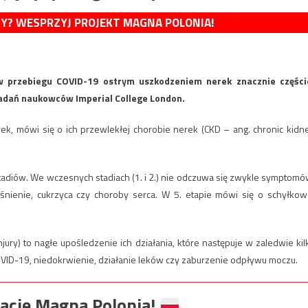
MY? WESPRZYJ PROJEKT MAGNA POLONIA!
w przebiegu COVID-19 ostrym uszkodzeniem nerek znacznie części
badań naukowców Imperial College London.
erek, mówi się o ich przewlekłej chorobie nerek (CKD – ang. chronic kidn
tadiów. We wczesnych stadiach (1. i 2.) nie odczuwa się zwykle symptomó
iśnienie, cukrzyca czy choroby serca. W 5. etapie mówi się o schyłkow
jury) to nagłe upośledzenie ich działania, które następuje w zaledwie kil
OVID-19, niedokrwienie, działanie leków czy zaburzenie odpływu moczu.
ację Magna Polonia!