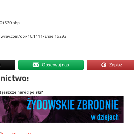
101620.php
ary.wiley.com/doi/10.1111/anae.15293
t
Obserwuj nas
Zapisz
nictwo:
t jeszcze naród polski?