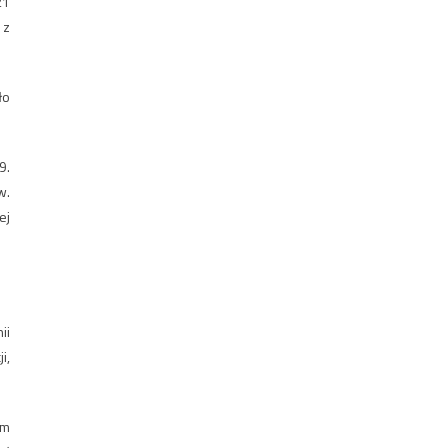
21
 z
ło
9.
w.
ej
ii
i,
ym