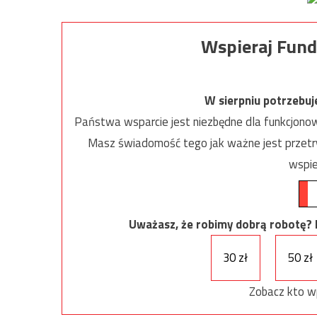
Wspieraj Fund
W sierpniu potrzebu
Państwa wsparcie jest niezbędne dla funkcjonow
Masz świadomość tego jak ważne jest przetrw
wspie
Uważasz, że robimy dobrą robotę? Ni
30 zł
50 zł
Zobacz kto w