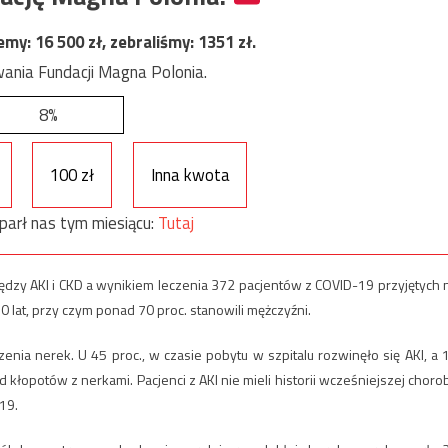
jemy:
16 500
zł, zebraliśmy:
1351
zł.
ania Fundacji Magna Polonia.
8%
100 zł
Inna kwota
parł nas tym miesiącu:
Tutaj
ędzy AKI i CKD a wynikiem leczenia 372 pacjentów z COVID-19 przyjętych 
0 lat, przy czym ponad 70 proc. stanowili mężczyźni.
enia nerek. U 45 proc., w czasie pobytu w szpitalu rozwinęło się AKI, a 
 kłopotów z nerkami. Pacjenci z AKI nie mieli historii wcześniejszej choro
19.