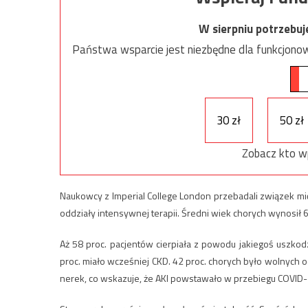
W sierpniu potrzebu
Państwa wsparcie jest niezbędne dla funkcjonow
30 zł
50 zł
Zobacz kto w
Naukowcy z Imperial College London przebadali związek mi
oddziały intensywnej terapii. Średni wiek chorych wynosił 6
Aż 58 proc. pacjentów cierpiała z powodu jakiegoś uszkodz
proc. miało wcześniej CKD. 42 proc. chorych było wolnych od
nerek, co wskazuje, że AKI powstawało w przebiegu COVID-