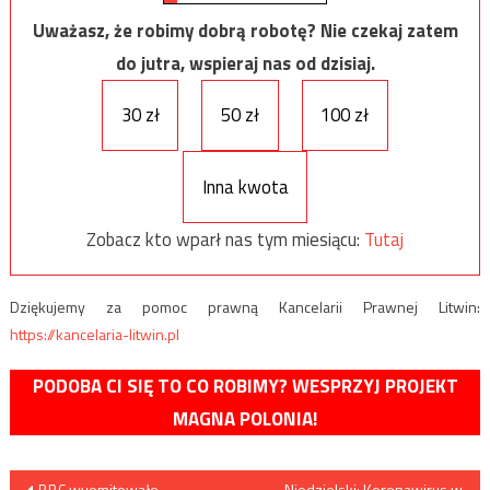
Uważasz, że robimy dobrą robotę? Nie czekaj zatem
do jutra, wspieraj nas od dzisiaj.
30 zł
50 zł
100 zł
Inna kwota
Zobacz kto wparł nas tym miesiącu:
Tutaj
Dziękujemy za pomoc prawną Kancelarii Prawnej Litwin:
https://kancelaria-litwin.pl
PODOBA CI SIĘ TO CO ROBIMY? WESPRZYJ PROJEKT
MAGNA POLONIA!
BBC wyemitowało
Niedzielski: Koronawirus w