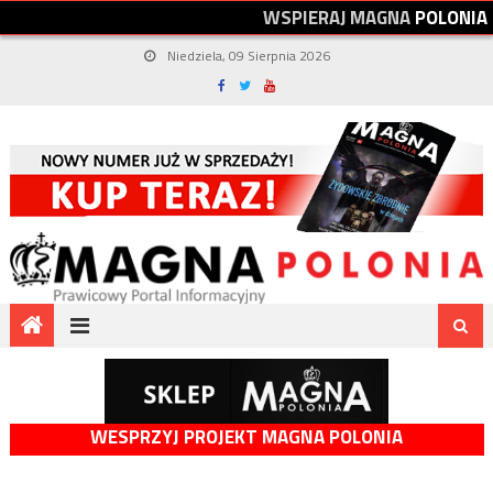
W
S
P
I
E
R
A
J
M
A
G
N
A
P
O
L
O
N
I
A
Niedziela, 09 Sierpnia 2026
WESPRZYJ PROJEKT MAGNA POLONIA