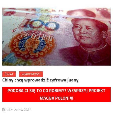
ŚWIAT
WIADOMOŚCI
Chiny chcą wprowadzić cyfrowe juany
PODOBA CI SIĘ TO CO ROBIMY? WESPRZYJ PROJEKT
MAGNA POLONIA!
15 kwietnia 2021