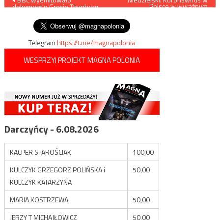
Nawigacja
Polsce w wyraźnym
dokument o Grecie Thunberg
odwrocie
wpisu
i… straciło 70 % widzów
Telegram
https://t.me/magnapolonia
WESPRZYJ PROJEKT MAGNA POLONIA
Darczyńcy - 6.08.2026
KACPER STAROŚCIAK
100,00
KULCZYK GRZEGORZ POLIŃSKA i
50,00
KULCZYK KATARZYNA
MARIA KOSTRZEWA
50,00
JERZY T MICHAJŁOWICZ
50,00