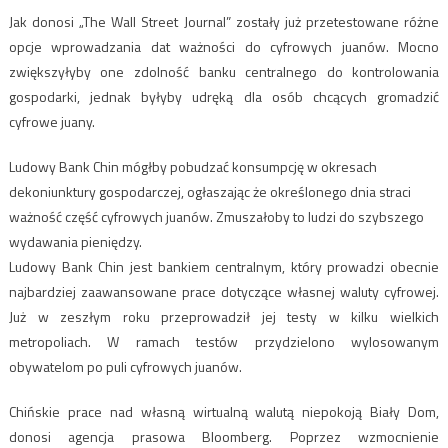
Jak donosi „The Wall Street Journal” zostały już przetestowane różne
opcje wprowadzania dat ważności do cyfrowych juanów. Mocno
zwiększyłyby one zdolność banku centralnego do kontrolowania
gospodarki, jednak byłyby udręką dla osób chcących gromadzić
cyfrowe juany.
Ludowy Bank Chin mógłby pobudzać konsumpcję w okresach
dekoniunktury gospodarczej, ogłaszając że określonego dnia straci
ważność część cyfrowych juanów. Zmuszałoby to ludzi do szybszego
wydawania pieniędzy.
Ludowy Bank Chin jest bankiem centralnym, który prowadzi obecnie
najbardziej zaawansowane prace dotyczące własnej waluty cyfrowej.
Już w zeszłym roku przeprowadził jej testy w kilku wielkich
metropoliach. W ramach testów przydzielono wylosowanym
obywatelom po puli cyfrowych juanów.
Chińskie prace nad własną wirtualną walutą niepokoją Biały Dom,
donosi agencja prasowa Bloomberg. Poprzez wzmocnienie