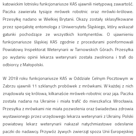
katowickim lotnisku funkcjonariusze KAS ujawnili nietypową zawartość.
Paczka zawierała tysiące mrówek robotnic oraz mrówki-królowe.
Przesyłkę nadano w Wielkiej Brytanii. Okazy zostały sklasyfikowane
przez specjalistę entomologa z Uniwersytetu Śląskiego, który wskazał
gatunki pochodzące ze wszystkich kontynentów. O ujawnieniu
funkcjonariusze śląskiej KAS zgodnie z procedurami poinformowali
Powiatowy Inspektorat Weterynarii w Tarnowskich Górach. Przesyłka
po wydaniu opinii lekarza weterynarii została zwolniona i trafi do
odbiorcy z Małopolski.
W 2018 roku funkcjonariusze KAS w Oddziale Celnym Pocztowym w
Zabrzu ujawnili 11 szklanych probówek z mrówkami. W każdej z nich
znajdowała się królowa, kilkanaście mrówek-robotnic oraz jaja. Paczka
została nadana na Ukrainie i miała trafić do mieszkańca Wrocławia.
Przesyłka z mrówkami nie miała pozwolenia oraz świadectwa zdrowia
wystawionego przez urzędowego lekarza weterynarii z Ukrainy. Polski
powiatowy lekarz weterynarii nakazał natychmiastowe odesłanie
paczki do nadawcy. Przywóz żywych zwierząt spoza Unii Europejskiej