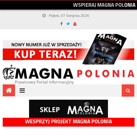
W
S
P
I
E
R
A
J
M
A
G
N
A
P
O
L
O
N
I
A
Piątek, 07 Sierpnia 2026
WESPRZYJ PROJEKT MAGNA POLONIA