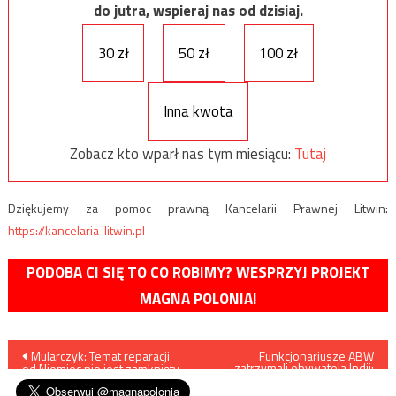
do jutra, wspieraj nas od dzisiaj.
30 zł
50 zł
100 zł
Inna kwota
Zobacz kto wparł nas tym miesiącu:
Tutaj
Dziękujemy za pomoc prawną Kancelarii Prawnej Litwin:
https://kancelaria-litwin.pl
PODOBA CI SIĘ TO CO ROBIMY? WESPRZYJ PROJEKT
MAGNA POLONIA!
Nawigacja
Mularczyk: Temat reparacji
Funkcjonariusze ABW
zatrzymali obywatela Indii:
od Niemiec nie jest zamknięty
„Jest zdolny do podjęcia
wpisu
działań o charakterze