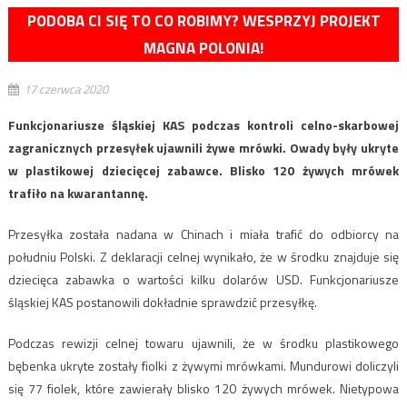
PODOBA CI SIĘ TO CO ROBIMY? WESPRZYJ PROJEKT
MAGNA POLONIA!
17 czerwca 2020
Funkcjonariusze śląskiej KAS podczas kontroli celno-skarbowej
zagranicznych przesyłek ujawnili żywe mrówki. Owady były ukryte
w plastikowej dziecięcej zabawce. Blisko 120 żywych mrówek
trafiło na kwarantannę.
Przesyłka została nadana w Chinach i miała trafić do odbiorcy na
południu Polski. Z deklaracji celnej wynikało, że w środku znajduje się
dziecięca zabawka o wartości kilku dolarów USD. Funkcjonariusze
śląskiej KAS postanowili dokładnie sprawdzić przesyłkę.
Podczas rewizji celnej towaru ujawnili, że w środku plastikowego
bębenka ukryte zostały fiolki z żywymi mrówkami. Mundurowi doliczyli
się 77 fiolek, które zawierały blisko 120 żywych mrówek. Nietypowa