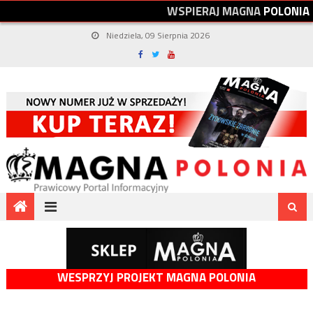
W
S
P
I
E
R
A
J
M
A
G
N
A
P
O
L
O
N
I
A
Niedziela, 09 Sierpnia 2026
WESPRZYJ PROJEKT MAGNA POLONIA