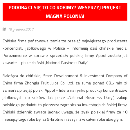
PODOBA CI SIĘ TO CO ROBIMY? WESPRZYJ PROJEKT
MAGNA POLONIA!
19 grudnia 2017
Chińska firma państwowa zamierza przejąć największego producenta
koncentratu jabłkowego w Polsce – informują dziś chińskie media.
Porozumienie w sprawie sprzedaży polskiej firmy Appol zostało już
zawarte – pisze chiński „National Business Daily”.
Należąca do chińskiej State Development & Investment Company of
China firma Zhonglu Fruit Juice Co. Ltd. za sumę ponad 68,5 mln zł
zamierza przejąć polski Appol – lidera na rynku produkcji koncentratów
jabłkowych do soków. Jak pisze „National Business Daily”, zakup
polskiego podmiotu to pierwsza zagraniczna inwestycja chińskiej firmy.
Chiński dziennik zwraca jednak uwagę, że zysk polskiej firmy za 10
miesięcy tego roku był aż 5-krotnie niższy niż w całym roku ubiegłym.