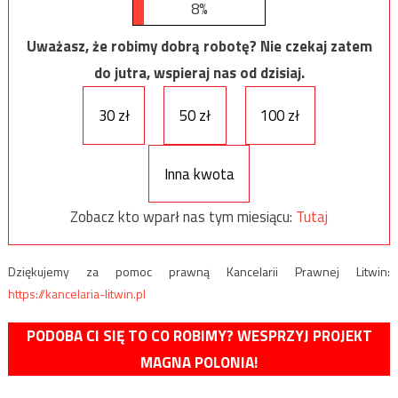
8%
Uważasz, że robimy dobrą robotę? Nie czekaj zatem
do jutra, wspieraj nas od dzisiaj.
30 zł
50 zł
100 zł
Inna kwota
Zobacz kto wparł nas tym miesiącu:
Tutaj
Dziękujemy za pomoc prawną Kancelarii Prawnej Litwin:
https://kancelaria-litwin.pl
PODOBA CI SIĘ TO CO ROBIMY? WESPRZYJ PROJEKT
MAGNA POLONIA!