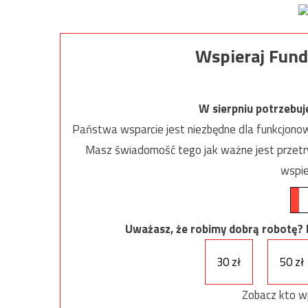
Wspieraj Fund
W sierpniu potrzebu
Państwa wsparcie jest niezbędne dla funkcjonow
Masz świadomość tego jak ważne jest przetrw
wspie
Uważasz, że robimy dobrą robotę? Ni
30 zł
50 zł
Zobacz kto w