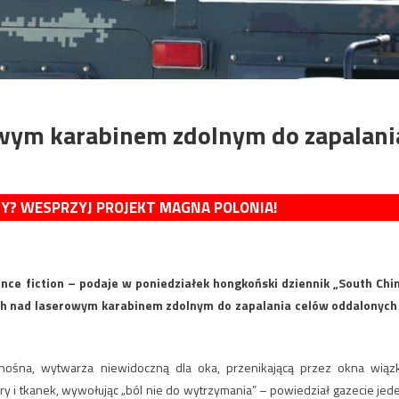
owym karabinem zdolnym do zapalani
MY? WESPRZYJ PROJEKT MAGNA POLONIA!
ence fiction – podaje w poniedziałek hongkoński dziennik „South Chi
ch nad laserowym karabinem zdolnym do zapalania celów oddalonych
onośna, wytwarza niewidoczną dla oka, przenikającą przez okna wiąz
y i tkanek, wywołując „ból nie do wytrzymania” – powiedział gazecie jed