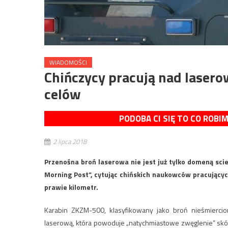
WIADOMOŚCI
Chińczycy pracują nad laser
celów
PODOBA CI SIĘ TO CO ROBI
2 lipca 2018
Przenośna broń laserowa nie jest już tylko domeną sci
Morning Post”, cytując chińskich naukowców pracujący
prawie kilometr.
Karabin ZKZM-500, klasyfikowany jako broń nieśmierci
laserową, która powoduje „natychmiastowe zwęglenie” skór