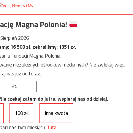
ację Magna Polonia!
Sierpień 2026
jemy:
16 500
zł, zebraliśmy:
1351
zł.
ania Fundacji Magna Polonia.
anie niezależnych ośrodków medialnych? Nie zwlekaj więc,
raj nas już od teraz.
8%
e czekaj zatem do jutra, wspieraj nas od dzisiaj.
100 zł
Inna kwota
parł nas tym miesiącu:
Tutaj