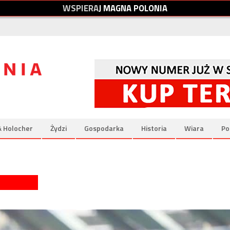
W
S
P
I
E
R
A
J
M
A
G
N
A
P
O
L
O
N
I
A
& Holocher
Żydzi
Gospodarka
Historia
Wiara
Po