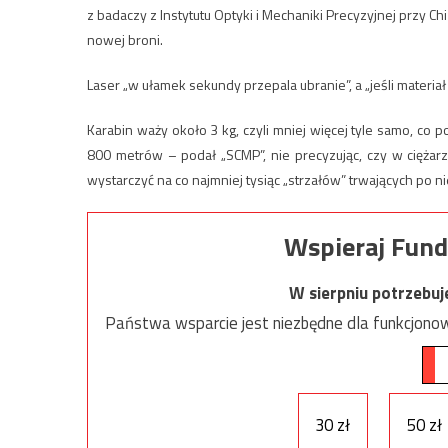
z badaczy z Instytutu Optyki i Mechaniki Precyzyjnej przy Ch
nowej broni.
Laser „w ułamek sekundy przepala ubranie”, a „jeśli materia
Karabin waży około 3 kg, czyli mniej więcej tyle samo, co
800 metrów – podał „SCMP”, nie precyzując, czy w ciężar
wystarczyć na co najmniej tysiąc „strzałów” trwających po ni
Wspieraj Fund
W sierpniu potrzebu
Państwa wsparcie jest niezbędne dla funkcjonow
30 zł
50 zł