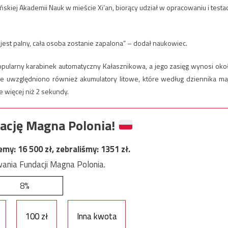
ińskiej Akademii Nauk w mieście Xi’an, biorący udział w opracowaniu i testa
ł jest palny, cała osoba zostanie zapalona” – dodał naukowiec.
 popularny karabinek automatyczny Kałasznikowa, a jego zasięg wynosi oko
ze uwzględniono również akumulatory litowe, które według dziennika ma
e więcej niż 2 sekundy.
ację Magna Polonia!
jemy:
16 500
zł, zebraliśmy:
1351
zł.
ania Fundacji Magna Polonia.
8%
100 zł
Inna kwota