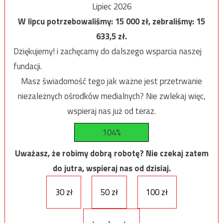
Lipiec 2026
W lipcu potrzebowaliśmy:
15 000
zł, zebraliśmy:
15
633,5
zł.
Dziękujemy! i zachęcamy do dalszego wsparcia naszej
fundacji.
Masz świadomość tego jak ważne jest przetrwanie
niezależnych ośrodków medialnych? Nie zwlekaj więc,
wspieraj nas już od teraz.
104%
Uważasz, że robimy dobrą robotę? Nie czekaj zatem
do jutra, wspieraj nas od dzisiaj.
30 zł
50 zł
100 zł