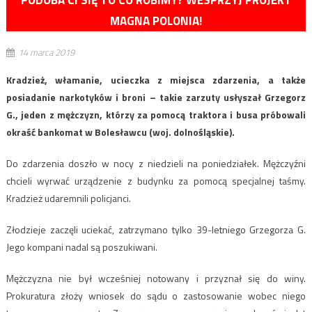
PODOBA CI SIĘ TO CO ROBIMY? WESPRZYJ PROJEKT
MAGNA POLONIA!
14 marca 2019
Kradzież, włamanie, ucieczka z miejsca zdarzenia, a także
posiadanie narkotyków i broni – takie zarzuty usłyszał Grzegorz
G., jeden z mężczyzn, którzy za pomocą traktora i busa próbowali
okraść bankomat w Bolesławcu (woj. dolnośląskie).
Do zdarzenia doszło w nocy z niedzieli na poniedziałek. Mężczyźni
chcieli wyrwać urządzenie z budynku za pomocą specjalnej taśmy.
Kradzież udaremnili policjanci.
Złodzieje zaczęli uciekać, zatrzymano tylko 39-letniego Grzegorza G.
Jego kompani nadal są poszukiwani.
Mężczyzna nie był wcześniej notowany i przyznał się do winy.
Prokuratura złoży wniosek do sądu o zastosowanie wobec niego