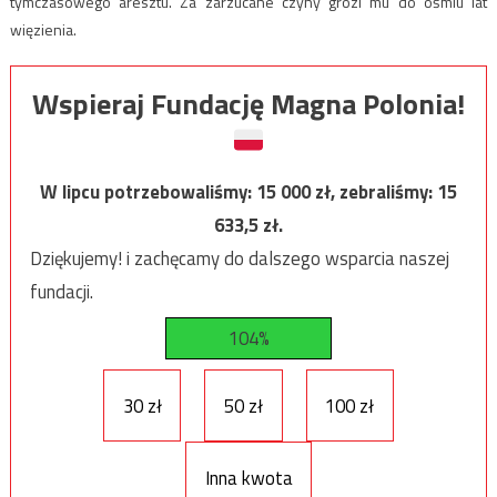
tymczasowego aresztu. Za zarzucane czyny grozi mu do ośmiu lat
więzienia.
Wspieraj Fundację Magna Polonia!
W lipcu potrzebowaliśmy:
15 000
zł, zebraliśmy:
15
633,5
zł.
Dziękujemy! i zachęcamy do dalszego wsparcia naszej
fundacji.
104%
30 zł
50 zł
100 zł
Inna kwota