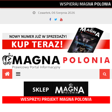
W
S
P
I
E
R
A
J
M
A
G
N
A
P
O
L
O
N
I
A
Czwartek, 06 Sierpnia 2026
WESPRZYJ PROJEKT MAGNA POLONIA