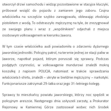
otworzył drzwi samochodu i widząc pozostawione w stacyjce kluczyki,
próbował wsiąść do pojazdu z zamiarem jego zaboru. Czujna
właścicielka na szczęście szybko zareagowała, oblewając złodzieja
pistoletem z wodą. To odstraszyło mężczyznę na tyle, że zrezygnował
ze swojego planu i wraz z „wspólnikiem” odjechali z miejsca
osobowym volkswagenem w kierunku Jawora.
W tym czasie właścicielka audi powiadomiła o zdarzeniu dyżurnego
jaworskiej jednostki. Policyjny patrol, na terenie jednej ze stacji paliw w
Jaworze, napotkał pojazd, którym poruszali się sprawcy. Podczas
podjętych czynności, w volkswagenie mundurowi znaleźli mokrą
koszulkę z napisem POLICJA, natomiast w trakcie sprawdzania
właściciela t-shirtu, znaleźli – ukryte w bieliźnie mężczyzny – narkotyki.
Funkcjonariusze zatrzymali 29-latka oraz jego 31-letniego kolegę.
Sprawcy to mieszkańcy powiatu jaworskiego, którzy noc spędzili w
policyjnym areszcie. Następnego dnia usłyszeli zarzuty, a Prokurator
Rejonowy w Kamiennej Górze zastosował wobec nich środek