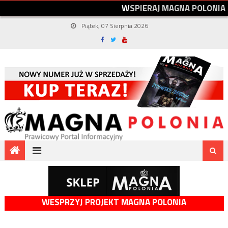
W
S
P
I
E
R
A
J
M
A
G
N
A
P
O
L
O
N
I
A
Piątek, 07 Sierpnia 2026
WESPRZYJ PROJEKT MAGNA POLONIA