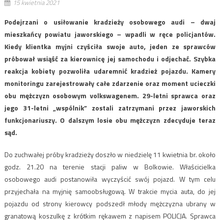
15 kwietnia 2021
Podejrzani o usiłowanie kradzieży osobowego audi – dwaj
mieszkańcy powiatu jaworskiego – wpadli w ręce policjantów.
Kiedy klientka myjni czyściła swoje auto, jeden ze sprawców
próbował wsiąść za kierownicę jej samochodu i odjechać. Szybka
reakcja kobiety pozwoliła udaremnić kradzież pojazdu. Kamery
monitoringu zarejestrowały całe zdarzenie oraz moment ucieczki
obu mężczyzn osobowym volkswagenem. 29-letni sprawca oraz
jego 31-letni „wspólnik” zostali zatrzymani przez jaworskich
funkcjonariuszy. O dalszym losie obu mężczyzn zdecyduje teraz
sąd.
Do zuchwałej próby kradzieży doszło w niedzielę 11 kwietnia br. około
godz. 21.20 na terenie stacji paliw w Bolkowie. Właścicielka
osobowego audi postanowiła wyczyścić swój pojazd. W tym celu
przyjechała na myjnię samoobsługową. W trakcie mycia auta, do jej
pojazdu od strony kierowcy podszedł młody mężczyzna ubrany w
granatową koszulkę z krótkim rękawem z napisem POLICJA. Sprawca