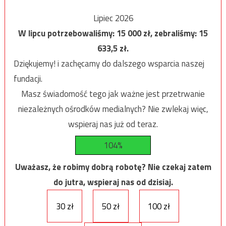
Lipiec 2026
W lipcu potrzebowaliśmy:
15 000
zł, zebraliśmy:
15
633,5
zł.
Dziękujemy! i zachęcamy do dalszego wsparcia naszej
fundacji.
Masz świadomość tego jak ważne jest przetrwanie
niezależnych ośrodków medialnych? Nie zwlekaj więc,
wspieraj nas już od teraz.
104%
Uważasz, że robimy dobrą robotę? Nie czekaj zatem
do jutra, wspieraj nas od dzisiaj.
30 zł
50 zł
100 zł