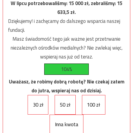
W lipcu potrzebowaliśmy:
15 000
zł, zebraliśmy:
15
633,5
zł.
Dziękujemy! i zachęcamy do dalszego wsparcia naszej
fundacji.
Masz świadomość tego jak ważne jest przetrwanie
niezależnych ośrodków medialnych? Nie zwlekaj więc,
wspieraj nas już od teraz.
104%
Uważasz, że robimy dobrą robotę? Nie czekaj zatem
do jutra, wspieraj nas od dzisiaj.
30 zł
50 zł
100 zł
Inna kwota