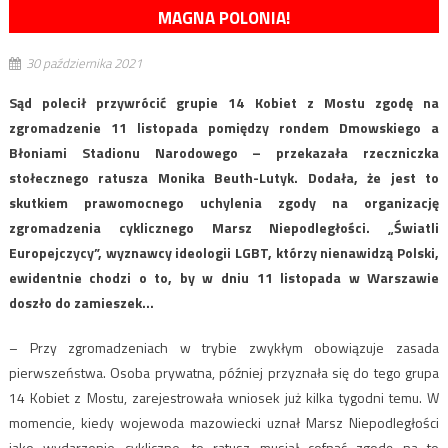
MAGNA POLONIA!
30 października 2021
Sąd polecił przywrócić grupie 14 Kobiet z Mostu zgodę na
zgromadzenie 11 listopada pomiędzy rondem Dmowskiego a
Błoniami Stadionu Narodowego – przekazała rzeczniczka
stołecznego ratusza Monika Beuth-Lutyk. Dodała, że jest to
skutkiem prawomocnego uchylenia zgody na organizację
zgromadzenia cyklicznego Marsz Niepodległości. „Światli
Europejczycy”, wyznawcy ideologii LGBT, którzy nienawidzą Polski,
ewidentnie chodzi o to, by w dniu 11 listopada w Warszawie
doszło do zamieszek…
– Przy zgromadzeniach w trybie zwykłym obowiązuje zasada
pierwszeństwa. Osoba prywatna, później przyznała się do tego grupa
14 Kobiet z Mostu, zarejestrowała wniosek już kilka tygodni temu. W
momencie, kiedy wojewoda mazowiecki uznał Marsz Niepodległości
jako wydarzenie cykliczne, to ratusz musiał cofnąć zgodę na to