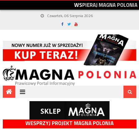
W
S
P
I
E
R
A
J
M
A
G
N
A
P
O
L
O
N
I
A
Czwartek, 06 Sierpnia 2026
WESPRZYJ PROJEKT MAGNA POLONIA