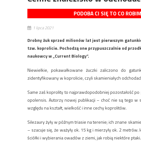
PODOBA CI SIĘ TO CO ROBI
1 lipca 2021
Drobny żuk sprzed milionów lat jest pierwszym gatunk
tzw. koprolicie. Pochodzą one przypuszczalnie od przod
naukowcy w „Current Biology”.
Niewielkie, pokawałkowane żuczki zaliczono do gatun
zidentyfikowany w koprolicie, czyli skamieniałych odchodac
Same zaś koprolity to najprawdopodobniej pozostałość po 
opolensis. Autorzy nowej publikacji – choć nie są tego w 
względu na kształt, wielkość i inne cechy koprolitów.
Silezaury żyły w późnym triasie na terenie; ich znane skami
– szacuje się, że ważyły ok. 15 kg i mierzyły ok. 2 metrów
ściółki i wybierania owadów z ziemi, jak robią niektóre ptaki.