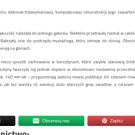
zemu dokonali trójwymiarowej, komputerowej rekonstrukcji jego zawartośc
iększość należała do jednego gatunku. Niektóre przetrwały niemal w całośc
Należały one do podrzędu myxophaga, który istnieje do dzisiaj. Obecn
erują na glonach.
 nieco sposób zachowania w bursztynach, które zwykle stanowią źród
sztyny tworzyły się jednak dopiero w stosunkowo niedawnej przeszłoś
k. 140 mln lat – przypominają autorzy nowej publikacji. Ich zdaniem no
, jak też wiedzy nt. ewolucji dużo starszych grup owadów, a zarazem
t
Obserwuj nas
Zapisz
nictwo: