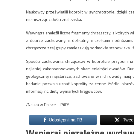
Naukowcy prześwietlili koprolit w synchrotronie, dzięki c
nie niszcząc całości znaleziska.
Wewnątrz znaleźli liczne fragmenty chrząszczy, z których w
z dobrze zachowanymi, delikatnymi czułkami i odnóżami. 
chrząszcze z tej grupy zamieszkują podmokłe stanowiska i ż
Sposób zachowania chrząszczy w koprolicie przypomina
najlepiej zakonserwowanych skamieniałości owadów. Bur
geologicznej i najstarsze, zachowane w nich owady mają o
badanie pozwala uznać koprolity za cenne źródło okazów
informacji nt. diety wymarłych kręgowców.
/Nauka w Polsce – PAP/
Udostępnij na FB
Twee
Wspieraj niezależne wydaw