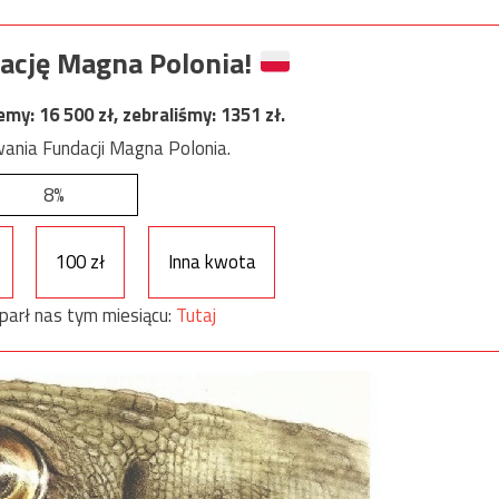
ację Magna Polonia!
jemy:
16 500
zł, zebraliśmy:
1351
zł.
ania Fundacji Magna Polonia.
8%
100 zł
Inna kwota
parł nas tym miesiącu:
Tutaj