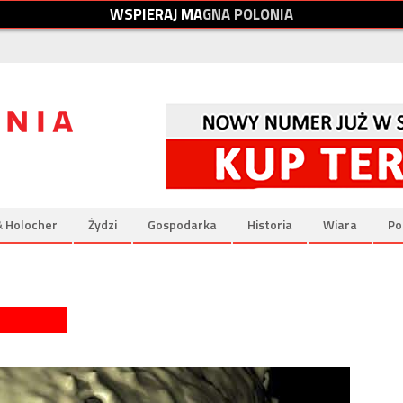
W
S
P
I
E
R
A
J
M
A
G
N
A
P
O
L
O
N
I
A
& Holocher
Żydzi
Gospodarka
Historia
Wiara
Po