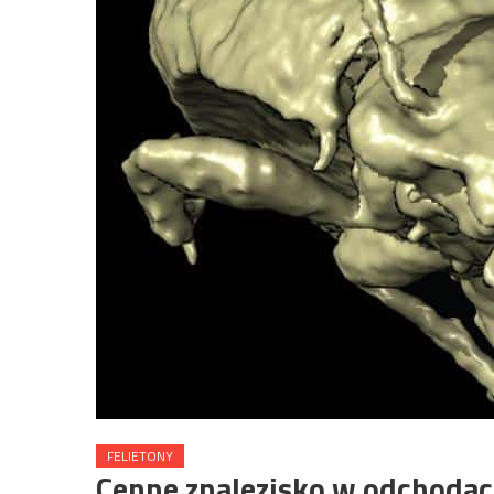
FELIETONY
Cenne znalezisko w odchodac