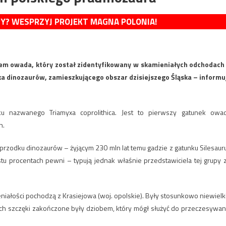
MY? WESPRZYJ PROJEKT MAGNA POLONIA!
iem owada, który został zidentyfikowany w skamieniałych odchodach
ka dinozaurów, zamieszkującego obszar dzisiejszego Śląska – informu
ku nazwanego Triamyxa coprolithica. Jest to pierwszy gatunek owa
h.
przodku dinozaurów – żyjącym 230 mln lat temu gadzie z gatunku Silesaur
stu procentach pewni – typują jednak właśnie przedstawiciela tej grupy 
eniałości pochodzą z Krasiejowa (woj. opolskie). Były stosunkowo niewielk
. Ich szczęki zakończone były dziobem, który mógł służyć do przeczesywan