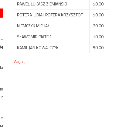
PAWEŁ ŁUKASZ ZIEMIAŃSKI
50,00
POTERA LIDIA i POTERA KRZYSZTOF
50,00
NIEMCZYK MICHAŁ
20,00
SŁAWOMIR PIĄTEK
10,00
 –
ją
KAMIL JAN KOWALCZYK
50,00
Więcej...
da
us
ze
ie
ia