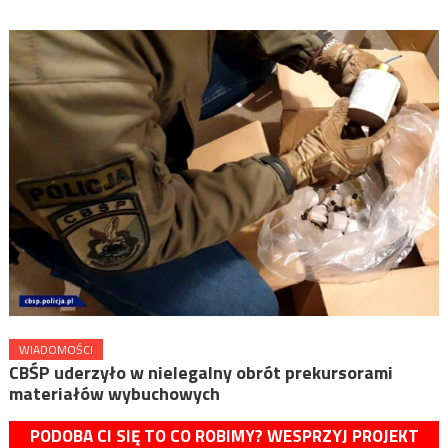
WIADOMOŚCI
CBŚP uderzyło w nielegalny obrót prekursorami
materiałów wybuchowych
PODOBA CI SIĘ TO CO ROBIMY? WESPRZYJ PROJEKT