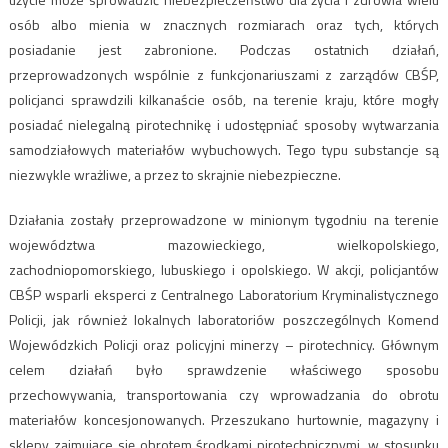
osób albo mienia w znacznych rozmiarach oraz tych, których
posiadanie jest zabronione. Podczas ostatnich działań,
przeprowadzonych wspólnie z funkcjonariuszami z zarządów CBŚP,
policjanci sprawdzili kilkanaście osób, na terenie kraju, które mogły
posiadać nielegalną pirotechnikę i udostępniać sposoby wytwarzania
samodziałowych materiałów wybuchowych. Tego typu substancje są
niezwykle wrażliwe, a przez to skrajnie niebezpieczne.
Działania zostały przeprowadzone w minionym tygodniu na terenie
województwa mazowieckiego, wielkopolskiego,
zachodniopomorskiego, lubuskiego i opolskiego. W akcji, policjantów
CBŚP wsparli eksperci z Centralnego Laboratorium Kryminalistycznego
Policji, jak również lokalnych laboratoriów poszczególnych Komend
Wojewódzkich Policji oraz policyjni minerzy – pirotechnicy. Głównym
celem działań było sprawdzenie właściwego sposobu
przechowywania, transportowania czy wprowadzania do obrotu
materiałów koncesjonowanych. Przeszukano hurtownie, magazyny i
sklepy zajmujące się obrotem środkami pirotechnicznymi, w stosunku