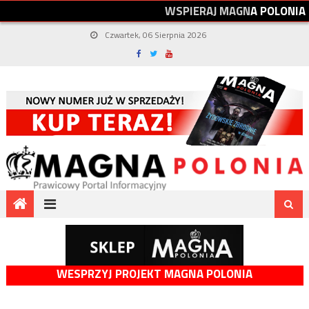
W
S
P
I
E
R
A
J
M
A
G
N
A
P
O
L
O
N
I
A
Czwartek, 06 Sierpnia 2026
WESPRZYJ PROJEKT MAGNA POLONIA