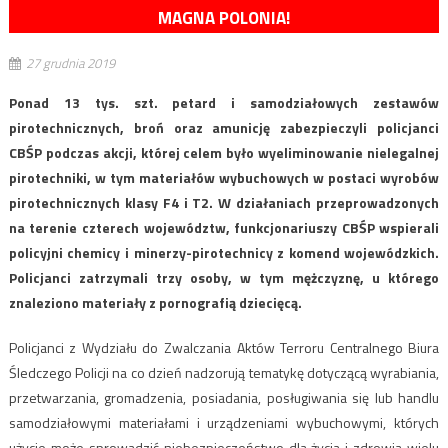
MAGNA POLONIA!
27 grudnia 2019
Ponad 13 tys. szt. petard i samodziałowych zestawów
pirotechnicznych, broń oraz amunicję zabezpieczyli policjanci
CBŚP podczas akcji, której celem było wyeliminowanie nielegalnej
pirotechniki, w tym materiałów wybuchowych w postaci wyrobów
pirotechnicznych klasy F4 i T2. W działaniach przeprowadzonych
na terenie czterech województw, funkcjonariuszy CBŚP wspierali
policyjni chemicy i minerzy-pirotechnicy z komend wojewódzkich.
Policjanci zatrzymali trzy osoby, w tym mężczyznę, u którego
znaleziono materiały z pornografią dziecięcą.
Policjanci z Wydziału do Zwalczania Aktów Terroru Centralnego Biura
Śledczego Policji na co dzień nadzorują tematykę dotyczącą wyrabiania,
przetwarzania, gromadzenia, posiadania, posługiwania się lub handlu
samodziałowymi materiałami i urządzeniami wybuchowymi, których
użycie może sprowadzić niebezpieczeństwo dla życia i zdrowia wielu