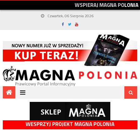
W
S
P
I
E
R
A
J
M
A
G
N
A
P
O
L
O
N
I
A
Czwartek, 06 Sierpnia 2026
WESPRZYJ PROJEKT MAGNA POLONIA