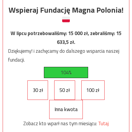
Wspieraj Fundację Magna Polonia!
W lipcu potrzebowaliśmy:
15 000
zł, zebraliśmy:
15
633,5
zł.
Dziękujemy! i zachęcamy do dalszego wsparcia naszej
fundacji.
104%
30 zł
50 zł
100 zł
Inna kwota
Zobacz kto wparł nas tym miesiącu:
Tutaj