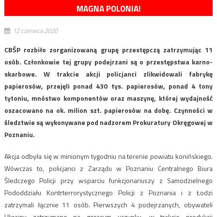
MAGNA POLONIA!
12 czerwca 2020
CBŚP rozbiło zorganizowaną grupę przestępczą zatrzymując 11
osób. Członkowie tej grupy podejrzani są o przestępstwa karno-
skarbowe. W trakcie akcji policjanci zlikwidowali fabrykę
papierosów, przejęli ponad 430 tys. papierosów, ponad 4 tony
tytoniu, mnóstwo komponentów oraz maszynę, której wydajność
oszacowano na ok. milion szt. papierosów na dobę. Czynności w
śledztwie są wykonywane pod nadzorem Prokuratury Okręgowej w
Poznaniu.
Akcja odbyła się w minionym tygodniu na terenie powiatu konińskiego.
Wówczas to, policjanci z Zarządu w Poznaniu Centralnego Biura
Śledczego Policji przy wsparciu funkcjonariuszy z Samodzielnego
Pododdziału Kontrterrorystycznego Policji z Poznania i z Łodzi
zatrzymali łącznie 11 osób. Pierwszych 4 podejrzanych, obywateli
Ukrainy zatrzymano na gorącym uczynku, w trakcie produkcji