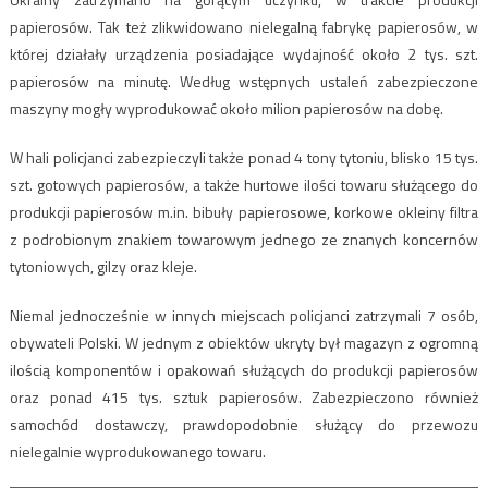
papierosów. Tak też zlikwidowano nielegalną fabrykę papierosów, w
której działały urządzenia posiadające wydajność około 2 tys. szt.
papierosów na minutę. Według wstępnych ustaleń zabezpieczone
maszyny mogły wyprodukować około milion papierosów na dobę.
W hali policjanci zabezpieczyli także ponad 4 tony tytoniu, blisko 15 tys.
szt. gotowych papierosów, a także hurtowe ilości towaru służącego do
produkcji papierosów m.in. bibuły papierosowe, korkowe okleiny filtra
z podrobionym znakiem towarowym jednego ze znanych koncernów
tytoniowych, gilzy oraz kleje.
Niemal jednocześnie w innych miejscach policjanci zatrzymali 7 osób,
obywateli Polski. W jednym z obiektów ukryty był magazyn z ogromną
ilością komponentów i opakowań służących do produkcji papierosów
oraz ponad 415 tys. sztuk papierosów. Zabezpieczono również
samochód dostawczy, prawdopodobnie służący do przewozu
nielegalnie wyprodukowanego towaru.