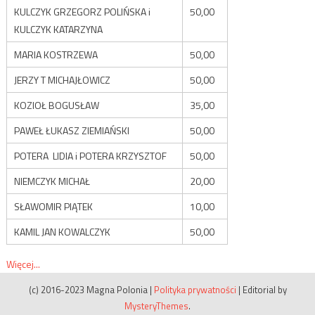
KULCZYK GRZEGORZ POLIŃSKA i
50,00
KULCZYK KATARZYNA
MARIA KOSTRZEWA
50,00
JERZY T MICHAJŁOWICZ
50,00
KOZIOŁ BOGUSŁAW
35,00
PAWEŁ ŁUKASZ ZIEMIAŃSKI
50,00
POTERA LIDIA i POTERA KRZYSZTOF
50,00
NIEMCZYK MICHAŁ
20,00
SŁAWOMIR PIĄTEK
10,00
KAMIL JAN KOWALCZYK
50,00
Więcej...
(c) 2016-2023 Magna Polonia
|
Polityka prywatności
|
Editorial by
MysteryThemes
.