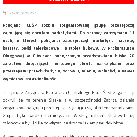
20 listopada 2017
Policjanci CBŚP rozbili zorganizowaną grupę przestępczą
zajmującą się obrotem narkotykami. Do sprawy zatrzymano 11
osób, u których policjanci zabezpieczyli narkotyki, maczety,
kastety, pałki teleskopowe i pistolet hukowy. W Prokuraturze
Okręgowej w Gliwicach podejrzanym przedstawiono blisko 70
zarzutów dotyczących hurtowego obrotu narkotykami oraz
przestępstw przeciwko życiu, zdrowiu, mieniu, wolności, a nawet
wymiarowi sprawiedliwości.
Policjanci z Zarządu w Katowicach Centralnego Biura Śledczego Policji
odkryli, że na terenie Śląska, a w szczególności Zabrza, działała
zorganizowana grupa przestępcza zajmująca się obrotem narkotykami.
Grupa była bardzo hermetyczna. Według ustaleń śledczych jej
członkowie byli ściśle powiązani ze środowiskiem pseudokibiców.
W minionym tygodniu policjanci wspólnie z prokuratorami przygotowali