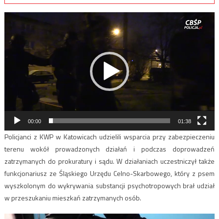
Odtwarzacz
video
00:00
01:38
Policjanci z KWP w Katowicach udzielili wsparcia przy zabezpieczeniu
terenu wokół prowadzonych działań i podczas doprowadzeń
zatrzymanych do prokuratury i sądu. W działaniach uczestniczył także
funkcjonariusz ze Śląskiego Urzędu Celno-Skarbowego, który z psem
wyszkolonym do wykrywania substancji psychotropowych brał udział
w przeszukaniu mieszkań zatrzymanych osób.