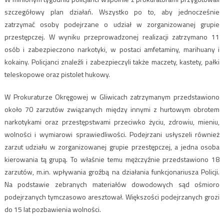
szczegółowy plan działań. Wszystko po to, aby jednocześnie
zatrzymać osoby podejrzane o udział w zorganizowanej grupie
przestępczej. W wyniku przeprowadzonej realizacji zatrzymano 11
osób i zabezpieczono narkotyki, w postaci amfetaminy, marihuany i
kokainy. Policjanci znaleźli i zabezpieczyli także maczety, kastety, pałki
teleskopowe oraz pistolet hukowy.
W Prokuraturze Okręgowej w Gliwicach zatrzymanym przedstawiono
około 70 zarzutów związanych między innymi z hurtowym obrotem
narkotykami oraz przestępstwami przeciwko życiu, zdrowiu, mieniu,
wolności i wymiarowi sprawiedliwości. Podejrzani usłyszeli również
zarzut udziału w zorganizowanej grupie przestępczej, a jedna osoba
kierowania tą grupą. To właśnie temu mężczyźnie przedstawiono 18
zarzutów, m.in. wpływania groźbą na działania funkcjonariusza Policji.
Na podstawie zebranych materiałów dowodowych sąd ośmioro
podejrzanych tymczasowo aresztował. Większości podejrzanych grozi
do 15 lat pozbawienia wolności.