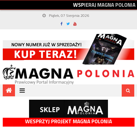
W
S
P
I
E
R
A
J
M
A
G
N
A
P
O
L
O
N
I
A
Piątek, 07 Sierpnia 2026
WESPRZYJ PROJEKT MAGNA POLONIA