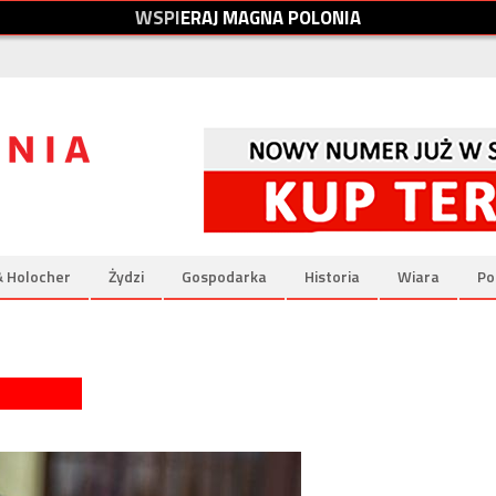
W
S
P
I
E
R
A
J
M
A
G
N
A
P
O
L
O
N
I
A
& Holocher
Żydzi
Gospodarka
Historia
Wiara
Po