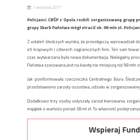
7 września 2017
Policjanci CBŚP z Opola rozbili zorganizowaną grupę 
grupy Skarb Państwa mógł stracić ok. 98 mln zł. Policjan
Z ustaleń śledczych wynika, że przestępczy wprowadzali 
45 krajowych i czterech zagranicznych firm. Ten sam towar
czas wytwarzana była nowa dokumentacja. Nielegalny proc
Państwa szacowana jest na kwotę nie mniejszą niż 98 mln z
Jak poinformowała rzeczniczka Centralnego Biura Śledcz
przedstawiono zarzuty oszustwa, udziału w zorganizowanej 
Dodatkowo trzy osoby usłyszały zarzut kierowania zorgani
majątek o wartości ponad 38 ml zł. To własność podejrzan
Wspieraj Fund