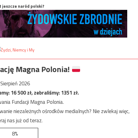
t jeszcze naród polski?
ację Magna Polonia!
Sierpień 2026
jemy:
16 500
zł, zebraliśmy:
1351
zł.
ania Fundacji Magna Polonia.
anie niezależnych ośrodków medialnych? Nie zwlekaj więc,
raj nas już od teraz.
8%