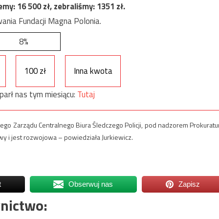
jemy:
16 500
zł, zebraliśmy:
1351
zł.
ania Fundacji Magna Polonia.
8%
100 zł
Inna kwota
parł nas tym miesiącu:
Tutaj
ego Zarządu Centralnego Biura Śledczego Policji, pod nadzorem Prokuratu
 i jest rozwojowa – powiedziała Jurkiewicz.
t
Obserwuj nas
Zapisz
nictwo: