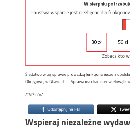
W sierpniu potrzebu
Państwa wsparcie jest niezbędne dla funkcjonow
30 zł
50 zł
Zobacz kto w
Śledztwo w tej sprawie prowadzą funkcjonariusze z opolski
Okręgowej w Gliwicach. – Sprawa ma charakter wielowątkowy
/TVP Info/
Udostępnij na FB
Twee
Wspieraj niezależne wydaw