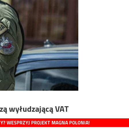
czą wyłudzającą VAT
MY? WESPRZYJ PROJEKT MAGNA POLONIA!