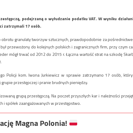
przestępczą, podejrzaną o wyłudzanie podatku VAT. W wyniku działan
ci zatrzymali 17 osób.
do obrotu granulaty tworzyw sztucznych, prawdopodobnie za pośrednictw
 był przewożony do kolejnych polskich i zagranicznych firm, przy czym ca
eder mógł trwać od 2012 do 2015 r. Łączna wartość strat na szkodę Skar
ł.
ego Policji kom. Iwona Jurkiewicz w sprawie zatrzymano 17 osób, któr
grupie przestępczej i pranie brudnych pieniędzy.
zowaną grupą przestępczą. Na poczet przyszłych kar i należności przeję
ych i spółek zaangażowanych w przestępstwo.
ację Magna Polonia!