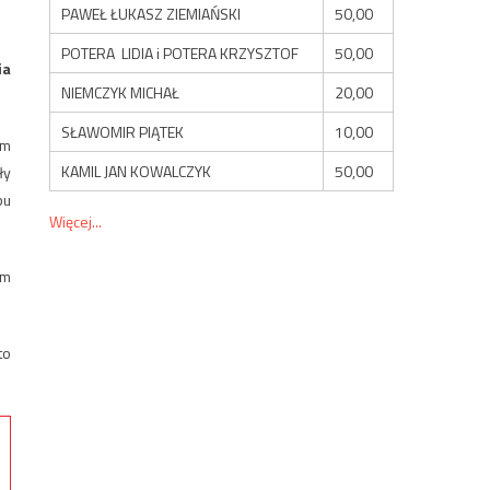
PAWEŁ ŁUKASZ ZIEMIAŃSKI
50,00
POTERA LIDIA i POTERA KRZYSZTOF
50,00
ia
NIEMCZYK MICHAŁ
20,00
SŁAWOMIR PIĄTEK
10,00
em
KAMIL JAN KOWALCZYK
50,00
ły
bu
Więcej...
ym
to