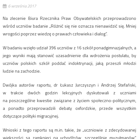
6 września 2017
Na zlecenie Biura Rzecznika Praw Obywatelskich przeprowadzono
wśród uczniów badanie „Różnić się nie oznacza nienawidzić się. Mniej
wrogości poprzez wiedzę o prawach człowieka i dialog”.
W badaniu wzięło udział 396 uczniów z 16 szkół ponadgimnazjalnych, a
jego wyniki mają stanowić uzasadnienie dla wdrożenia postulatu, by
uczniów polskich szkół poddać indoktrynacji, jaką przeszli młodzi
ludzie na zachodzie.
Dwójka autorów raportu, dr Łukasz Jurczyszyn i Andrzej Stefański,
w trakcie dwóch godzin lekcyjnych dyskutowali z uczniami
na poszczególne kwestie związane z życiem społeczno-politycznym,
a ponadto przeprowadzili debaty oxfordzkie, przede wszystkim
dotyczące polityki migracyjnej.
Wnioski z tego raportu są m.in. takie, że „uczniowie z zdecydowanej
większości są zamknięci na uchodźców, szczególnie muzułmanów”