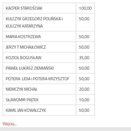
KACPER STAROŚCIAK
100,00
KULCZYK GRZEGORZ POLIŃSKA i
50,00
KULCZYK KATARZYNA
MARIA KOSTRZEWA
50,00
JERZY T MICHAJŁOWICZ
50,00
KOZIOŁ BOGUSŁAW
35,00
PAWEŁ ŁUKASZ ZIEMIAŃSKI
50,00
POTERA LIDIA i POTERA KRZYSZTOF
50,00
NIEMCZYK MICHAŁ
20,00
SŁAWOMIR PIĄTEK
10,00
KAMIL JAN KOWALCZYK
50,00
Więcej...