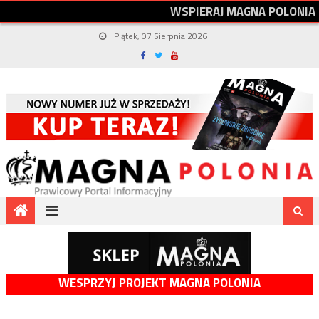
W
S
P
I
E
R
A
J
M
A
G
N
A
P
O
L
O
N
I
A
Piątek, 07 Sierpnia 2026
WESPRZYJ PROJEKT MAGNA POLONIA