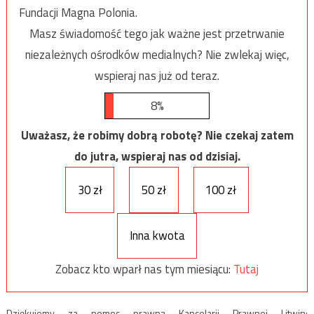
Fundacji Magna Polonia.
Masz świadomość tego jak ważne jest przetrwanie
niezależnych ośrodków medialnych? Nie zwlekaj więc,
wspieraj nas już od teraz.
8%
Uważasz, że robimy dobrą robotę? Nie czekaj zatem
do jutra, wspieraj nas od dzisiaj.
30 zł
50 zł
100 zł
Inna kwota
Zobacz kto wparł nas tym miesiącu:
Tutaj
Dziękujemy za pomoc prawną Kancelarii Prawnej Litwin: