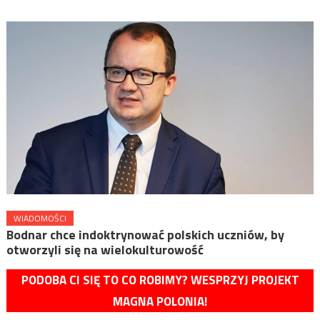
WIADOMOŚCI
Bodnar chce indoktrynować polskich uczniów, by
otworzyli się na wielokulturowość
PODOBA CI SIĘ TO CO ROBIMY? WESPRZYJ PROJEKT
MAGNA POLONIA!