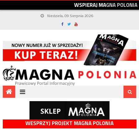
W
S
P
I
E
R
A
J
M
A
G
N
A
P
O
L
O
N
I
A
Niedziela, 09 Sierpnia 2026
WESPRZYJ PROJEKT MAGNA POLONIA