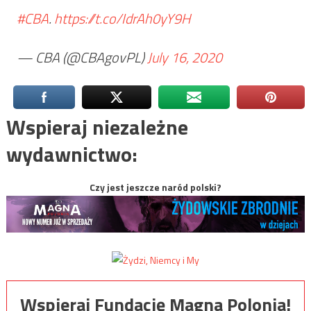
#CBA
.
https://t.co/IdrAh0yY9H
— CBA (@CBAgovPL)
July 16, 2020
Wspieraj niezależne
wydawnictwo:
Czy jest jeszcze naród polski?
Wspieraj Fundację Magna Polonia!