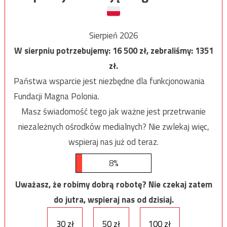
Sierpień 2026
W sierpniu potrzebujemy:
16 500
zł, zebraliśmy:
1351
zł.
Państwa wsparcie jest niezbędne dla funkcjonowania
Fundacji Magna Polonia.
Masz świadomość tego jak ważne jest przetrwanie
niezależnych ośrodków medialnych? Nie zwlekaj więc,
wspieraj nas już od teraz.
8%
Uważasz, że robimy dobrą robotę? Nie czekaj zatem
do jutra, wspieraj nas od dzisiaj.
30 zł
50 zł
100 zł