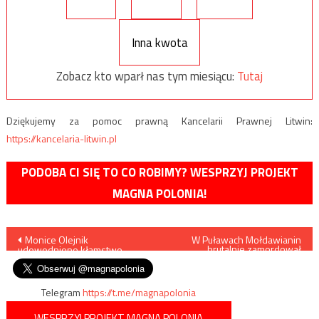
Inna kwota
Zobacz kto wparł nas tym miesiącu:
Tutaj
Dziękujemy za pomoc prawną Kancelarii Prawnej Litwin:
https://kancelaria-litwin.pl
PODOBA CI SIĘ TO CO ROBIMY? WESPRZYJ PROJEKT
MAGNA POLONIA!
Nawigacja
Monice Olejnik
W Puławach Mołdawianin
brutalnie zamordował
udowodniono kłamstwo
kobietę
wpisu
Telegram
https://t.me/magnapolonia
WESPRZYJ PROJEKT MAGNA POLONIA