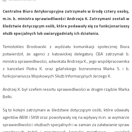
Centralne Biuro Antykorupcyjne zatrzymało w środę cztery osoby,
m.in. b. ministra sprawiedliwości Andrzeja K. Zatrzymani zostali w
śledztwie dotyczącym osób, które podawały się za funkcjonariuszy
służb specjalnych lub uwiarygadniały ich działania.
Temistokles Brodowski z wydziału komunikacji społecznej Biura
potwierdził, że agenci z katowickiej delegatury CBA zatrzymali b.
ministra sprawiedliwości, adwokata Andrzeja K., jego współpracownika
z kancelarii Piotra K. oraz gdańskiego biznesmena Marka S. i b.
funkcjonariusza Wojskowych Służb Informacyjnych Jerzego K.
Andrzej K. był szefem resortu sprawiedliwości w drugim rządzie Marka
Belki.
Są to kolejni zatrzymani w śledztwie dotyczącym osób, które udawały
agentów ABW i SKW oraz powoływały się na wpływy m.in. w wymiarze
sprawiedliwości i służbach specjalnych i w zamian za załatwianie spraw
urzędowych żądali i przyjmowali korzyści majątkowe – wyjaśnił