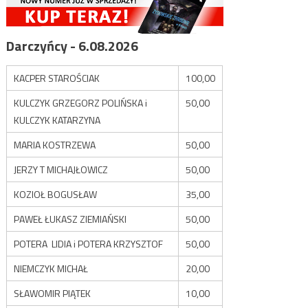
Darczyńcy - 6.08.2026
KACPER STAROŚCIAK
100,00
KULCZYK GRZEGORZ POLIŃSKA i
50,00
KULCZYK KATARZYNA
MARIA KOSTRZEWA
50,00
JERZY T MICHAJŁOWICZ
50,00
KOZIOŁ BOGUSŁAW
35,00
PAWEŁ ŁUKASZ ZIEMIAŃSKI
50,00
POTERA LIDIA i POTERA KRZYSZTOF
50,00
NIEMCZYK MICHAŁ
20,00
SŁAWOMIR PIĄTEK
10,00