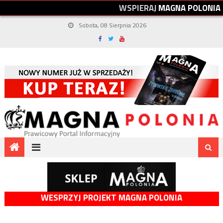
W
S
P
I
E
R
A
J
M
A
G
N
A
P
O
L
O
N
I
A
Sobota, 08 Sierpnia 2026
WESPRZYJ PROJEKT MAGNA POLONIA