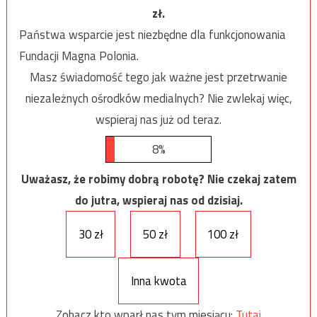
zł.
Państwa wsparcie jest niezbędne dla funkcjonowania
Fundacji Magna Polonia.
Masz świadomość tego jak ważne jest przetrwanie
niezależnych ośrodków medialnych? Nie zwlekaj więc,
wspieraj nas już od teraz.
8%
Uważasz, że robimy dobrą robotę? Nie czekaj zatem
do jutra, wspieraj nas od dzisiaj.
30 zł
50 zł
100 zł
Inna kwota
Zobacz kto wparł nas tym miesiącu:
Tutaj