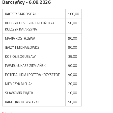
Darczyńcy - 6.08.2026
KACPER STAROŚCIAK
100,00
KULCZYK GRZEGORZ POLIŃSKA i
50,00
KULCZYK KATARZYNA
MARIA KOSTRZEWA
50,00
JERZY T MICHAJŁOWICZ
50,00
KOZIOŁ BOGUSŁAW
35,00
PAWEŁ ŁUKASZ ZIEMIAŃSKI
50,00
POTERA LIDIA i POTERA KRZYSZTOF
50,00
NIEMCZYK MICHAŁ
20,00
SŁAWOMIR PIĄTEK
10,00
KAMIL JAN KOWALCZYK
50,00