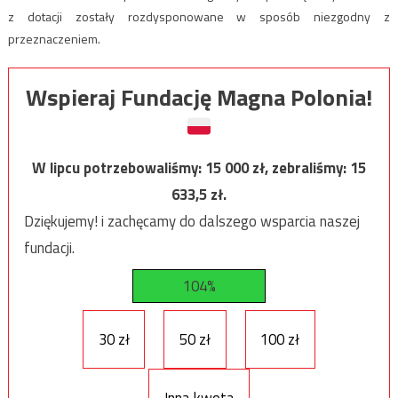
z dotacji zostały rozdysponowane w sposób niezgodny z
przeznaczeniem.
Wspieraj Fundację Magna Polonia!
W lipcu potrzebowaliśmy:
15 000
zł, zebraliśmy:
15
633,5
zł.
Dziękujemy! i zachęcamy do dalszego wsparcia naszej
fundacji.
104%
30 zł
50 zł
100 zł
Inna kwota