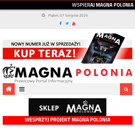
W
S
P
I
E
R
A
J
M
A
G
N
A
P
O
L
O
N
I
A
Piątek, 07 Sierpnia 2026
WESPRZYJ PROJEKT MAGNA POLONIA