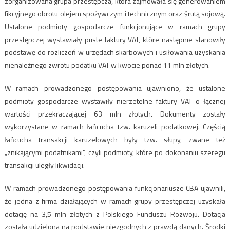
zorganizowana grupa przestępcza, która zajmowała się generowaniem
fikcyjnego obrotu olejem spożywczym i technicznym oraz śrutą sojową.
Ustalone podmioty gospodarcze funkcjonujące w ramach grupy
przestępczej wystawiały puste faktury VAT, które następnie stanowiły
podstawę do rozliczeń w urzędach skarbowych i usiłowania uzyskania
nienależnego zwrotu podatku VAT w kwocie ponad 11 mln złotych.
W ramach prowadzonego postępowania ujawniono, że ustalone
podmioty gospodarcze wystawiły nierzetelne faktury VAT o łącznej
wartości przekraczającej 63 mln złotych. Dokumenty zostały
wykorzystane w ramach łańcucha tzw. karuzeli podatkowej. Częścią
łańcucha transakcji karuzelowych były tzw. słupy, zwane też
„znikającymi podatnikami”, czyli podmioty, które po dokonaniu szeregu
transakcji uległy likwidacji.
W ramach prowadzonego postępowania funkcjonariusze CBA ujawnili,
że jedna z firma działających w ramach grupy przestępczej uzyskała
dotację na 3,5 mln złotych z Polskiego Funduszu Rozwoju. Dotacja
została udzielona na podstawie niezgodnych z prawdą danych. Środki