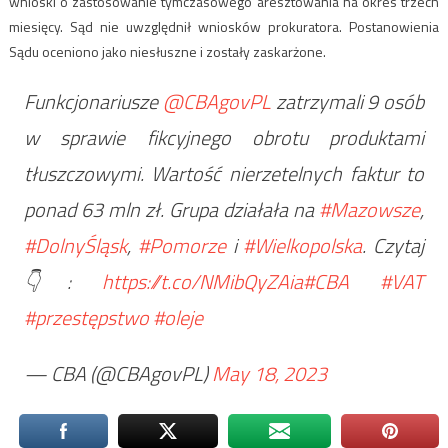
wnioski o zastosowanie tymczasowego aresztowania na okres trzech
miesięcy. Sąd nie uwzględnił wniosków prokuratora. Postanowienia
Sądu oceniono jako niesłuszne i zostały zaskarżone.
Funkcjonariusze
@CBAgovPL
zatrzymali 9 osób
w sprawie fikcyjnego obrotu produktami
tłuszczowymi. Wartość nierzetelnych faktur to
ponad 63 mln zł. Grupa działała na
#Mazowsze
,
#DolnyŚląsk
,
#Pomorze
i
#Wielkopolska
. Czytaj
👇:
https://t.co/NMibQyZAia
#CBA
#VAT
#przestępstwo
#oleje
— CBA (@CBAgovPL)
May 18, 2023