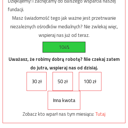
Dziękujemy! i zachęcamy do dalszego wsparcia naszej
fundacji.
Masz świadomość tego jak ważne jest przetrwanie
niezależnych ośrodków medialnych? Nie zwlekaj więc,
wspieraj nas już od teraz.
104%
Uważasz, że robimy dobrą robotę? Nie czekaj zatem
do jutra, wspieraj nas od dzisiaj.
30 zł
50 zł
100 zł
Inna kwota
Zobacz kto wparł nas tym miesiącu:
Tutaj