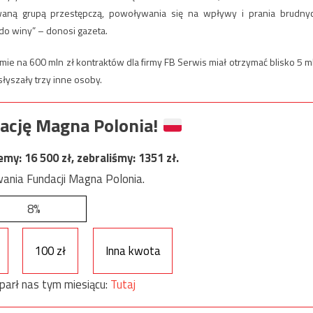
owaną grupą przestępczą, powoływania się na wpływy i prania brudny
do winy” – donosi gazeta.
ie na 600 mln zł kontraktów dla firmy FB Serwis miał otrzymać blisko 5 m
łyszały trzy inne osoby.
ację Magna Polonia!
jemy:
16 500
zł, zebraliśmy:
1351
zł.
ania Fundacji Magna Polonia.
8%
100 zł
Inna kwota
parł nas tym miesiącu:
Tutaj