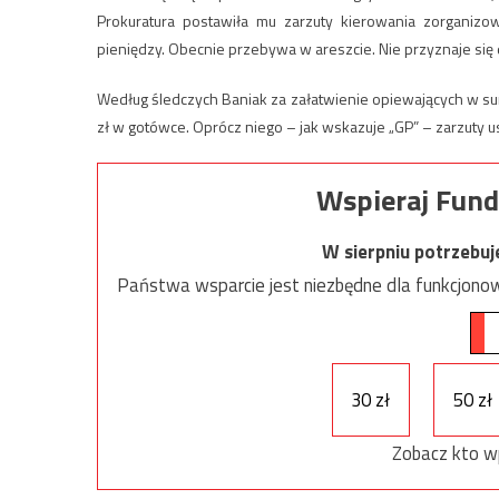
Prokuratura postawiła mu zarzuty kierowania zorganiz
pieniędzy. Obecnie przebywa w areszcie. Nie przyznaje się 
Według śledczych Baniak za załatwienie opiewających w sum
zł w gotówce. Oprócz niego – jak wskazuje „GP” – zarzuty us
Wspieraj Fund
W sierpniu potrzebu
Państwa wsparcie jest niezbędne dla funkcjonow
30 zł
50 zł
Zobacz kto w