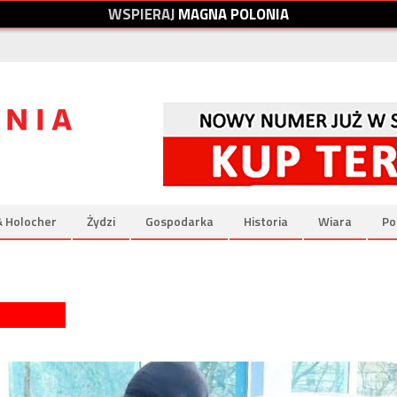
W
S
P
I
E
R
A
J
M
A
G
N
A
P
O
L
O
N
I
A
& Holocher
Żydzi
Gospodarka
Historia
Wiara
Po