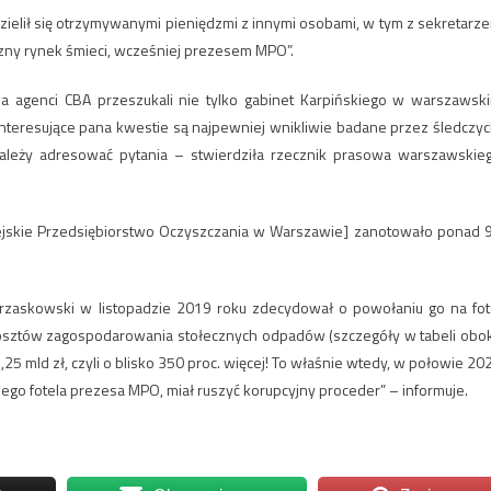
dzielił się otrzymywanymi pieniędzmi z innymi osobami, w tym z sekretarz
ny rynek śmieci, wcześniej prezesem MPO”.
wa agenci CBA przeszukali nie tylko gabinet Karpińskiego w warszawsk
 Interesujące pana kwestie są najpewniej wnikliwie badane przez śledczyc
należy adresować pytania – stwierdziła rzecznik prasowa warszawskie
Miejskie Przedsiębiorstwo Oczyszczania w Warszawie] zanotowało ponad 
Trzaskowski w listopadzie 2019 roku zdecydował o powołaniu go na fot
osztów zagospodarowania stołecznych odpadów (szczegóły w tabeli obok
,25 mld zł, czyli o blisko 350 proc. więcej! To właśnie wtedy, w połowie 20
iego fotela prezesa MPO, miał ruszyć korupcyjny proceder” – informuje.