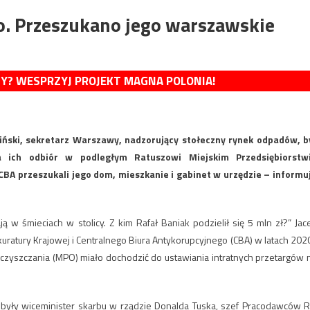
go. Przeszukano jego warszawskie
MY? WESPRZYJ PROJEKT MAGNA POLONIA!
iński, sekretarz Warszawy, nadzorujący stołeczny rynek odpadów, b
 ich odbiór w podległym Ratuszowi Miejskim Przedsiębiorstw
CBA przeszukali jego dom, mieszkanie i gabinet w urzędzie – informu
ą w śmieciach w stolicy. Z kim Rafał Baniak podzielił się 5 mln zł?” Jac
uratury Krajowej i Centralnego Biura Antykorupcyjnego (CBA) w latach 202
czyszczania (MPO) miało dochodzić do ustawiania intratnych przetargów 
 były wiceminister skarbu w rządzie Donalda Tuska, szef Pracodawców R