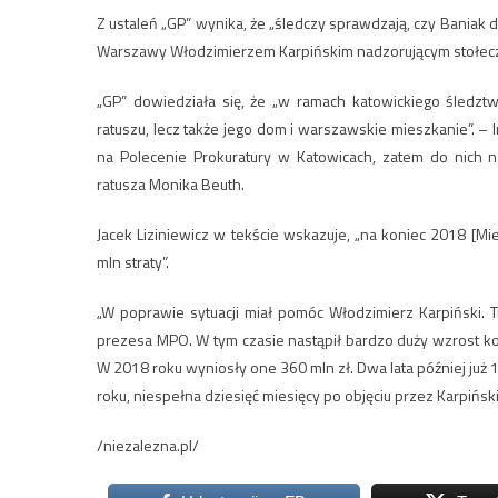
Z ustaleń „GP” wynika, że „śledczy sprawdzają, czy Baniak 
Warszawy Włodzimierzem Karpińskim nadzorującym stołecz
„GP” dowiedziała się, że „w ramach katowickiego śledzt
ratuszu, lecz także jego dom i warszawskie mieszkanie”. –
na Polecenie Prokuratury w Katowicach, zatem do nich 
ratusza Monika Beuth.
Jacek Liziniewicz w tekście wskazuje, „na koniec 2018 [
mln straty”.
„W poprawie sytuacji miał pomóc Włodzimierz Karpiński. 
prezesa MPO. W tym czasie nastąpił bardzo duży wzrost k
W 2018 roku wyniosły one 360 mln zł. Dwa lata później już 1
roku, niespełna dziesięć miesięcy po objęciu przez Karpińsk
/niezalezna.pl/