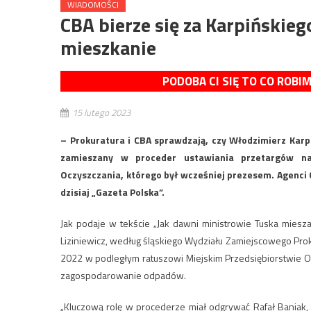
WIADOMOŚCI
CBA bierze się za Karpińskie
mieszkanie
PODOBA CI SIĘ TO CO ROBI
15 lutego 2023
– Prokuratura i CBA sprawdzają, czy Włodzimierz Karp
zamieszany w proceder ustawiania przetargów na
Oczyszczania, którego był wcześniej prezesem. Agenci 
dzisiaj „Gazeta Polska”.
Jak podaje w tekście „Jak dawni ministrowie Tuska mieszaj
Liziniewicz, według śląskiego Wydziału Zamiejscowego Prok
2022 w podległym ratuszowi Miejskim Przedsiębiorstwie O
zagospodarowanie odpadów.
„Kluczową rolę w procederze miał odgrywać Rafał Baniak,