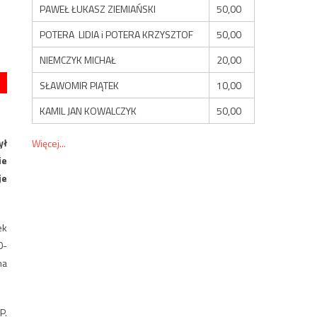
PAWEŁ ŁUKASZ ZIEMIAŃSKI
50,00
POTERA LIDIA i POTERA KRZYSZTOF
50,00
NIEMCZYK MICHAŁ
20,00
SŁAWOMIR PIĄTEK
10,00
KAMIL JAN KOWALCZYK
50,00
ył
Więcej...
ie
je
ek
0-
na
P.