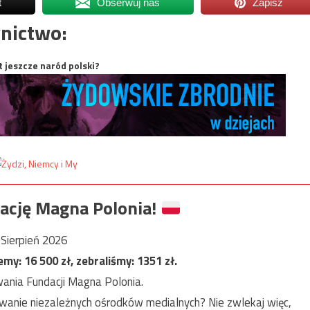
t
Obserwuj nas
Zapisz
nictwo:
t jeszcze naród polski?
ację Magna Polonia!
Sierpień 2026
jemy:
16 500
zł, zebraliśmy:
1351
zł.
ania Fundacji Magna Polonia.
anie niezależnych ośrodków medialnych? Nie zwlekaj więc,