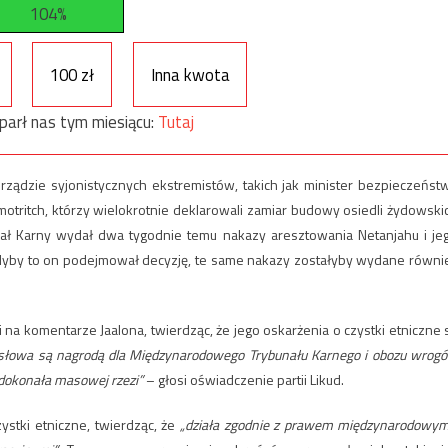
104%
100 zł
Inna kwota
parł nas tym miesiącu:
Tutaj
 rządzie syjonistycznych ekstremistów, takich jak minister bezpieczeńst
otritch, którzy wielokrotnie deklarowali zamiar budowy osiedli żydowski
ał Karny wydał dwa tygodnie temu nakazy aresztowania Netanjahu i je
e gdyby to on podejmował decyzję, te same nakazy zostałyby wydane równi
 komentarze Jaalona, ​​twierdząc, że jego oskarżenia o czystki etniczne 
ce słowa są nagrodą dla Międzynarodowego Trybunału Karnego i obozu wrog
a dokonała masowej rzezi”
– głosi oświadczenie partii Likud.
ystki etniczne, twierdząc, że
„działa zgodnie z prawem międzynarodowym