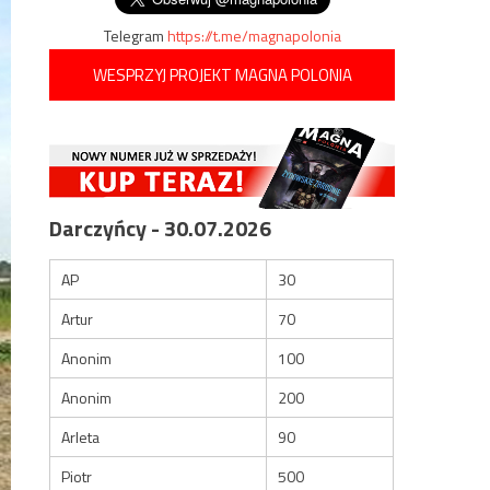
Telegram
https://t.me/magnapolonia
WESPRZYJ PROJEKT MAGNA POLONIA
Darczyńcy - 30.07.2026
AP
30
Artur
70
Anonim
100
Anonim
200
Arleta
90
Piotr
500