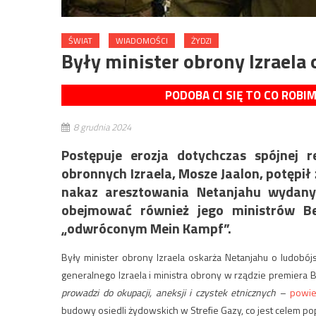
ŚWIAT
WIADOMOŚCI
ŻYDZI
Były minister obrony Izraela
PODOBA CI SIĘ TO CO ROBI
8 grudnia 2024
Postępuje erozja dotychczas spójnej 
obronnych Izraela, Mosze Jaalon, potępił 
nakaz aresztowania Netanjahu wydany
obejmować również jego ministrów Be
„odwróconym Mein Kampf”.
Były minister obrony Izraela oskarża Netanjahu o ludobój
generalnego Izraela i ministra obrony w rządzie premiera 
prowadzi do okupacji, aneksji i czystek etnicznych
–
powie
budowy osiedli żydowskich w Strefie Gazy, co jest celem po