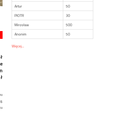
Artur
50
PIOTR
30
Mirosław
500
Anonim
50
Więcej...
ił
że
n
ł
bu
ą,
ku