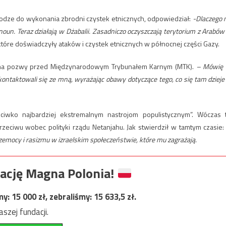
a drodze do wykonania zbrodni czystek etnicznych, odpowiedział:
-Dlaczego 
noun. Teraz działają w Dżabalii. Zasadniczo oczyszczają terytorium z Arabów
które doświadczyły ataków i czystek etnicznych w północnej części Gazy.
w na pozwy przed Międzynarodowym Trybunałem Karnym (MTK).
–
Mówię
ontaktowali się ze mną, wyrażając obawy dotyczące tego, co się tam dzieje
iwko najbardziej ekstremalnym nastrojom populistycznym”. Wóczas 
zeciwu wobec polityki rządu Netanjahu. Jak stwierdził w tamtym czasie:
emocy i rasizmu w izraelskim społeczeństwie, które mu zagrażają.
ację Magna Polonia!
my:
15 000
zł, zebraliśmy:
15 633,5
zł.
szej fundacji.