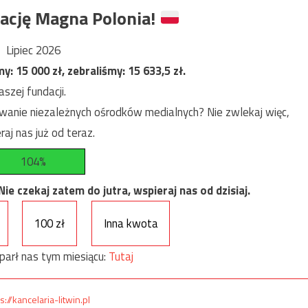
ację Magna Polonia!
Lipiec 2026
my:
15 000
zł, zebraliśmy:
15 633,5
zł.
szej fundacji.
anie niezależnych ośrodków medialnych? Nie zwlekaj więc,
raj nas już od teraz.
104%
e czekaj zatem do jutra, wspieraj nas od dzisiaj.
100 zł
Inna kwota
parł nas tym miesiącu:
Tutaj
s://kancelaria-litwin.pl