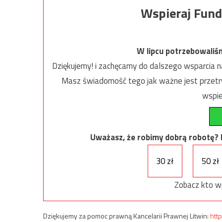
Wspieraj Fund
W lipcu potrzebowaliś
Dziękujemy! i zachęcamy do dalszego wsparcia na
Masz świadomość tego jak ważne jest przetrw
wspie
Uważasz, że robimy dobrą robotę? Ni
30 zł
50 zł
Zobacz kto w
Dziękujemy za pomoc prawną Kancelarii Prawnej Litwin:
http