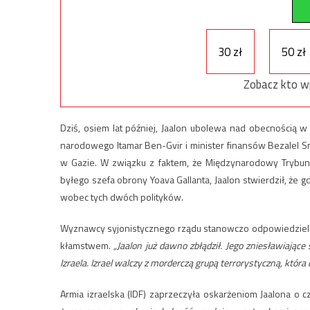
30 zł
50 zł
Zobacz kto w
Dziś, osiem lat później, Jaalon ubolewa nad obecnością w
narodowego Itamar Ben-Gvir i minister finansów Bezalel Sm
w Gazie. W związku z faktem, że Międzynarodowy Trybun
byłego szefa obrony Yoava Gallanta, Jaalon stwierdził, ż
wobec tych dwóch polityków.
Wyznawcy syjonistycznego rządu stanowczo odpowiedzieli na
kłamstwem.
„J
aalon już dawno zbłądził. Jego zniesławiają
Izraela. Izrael walczy z morderczą grupą terrorystyczną, któr
Armia izraelska (IDF) zaprzeczyła oskarżeniom Jaalona o cz