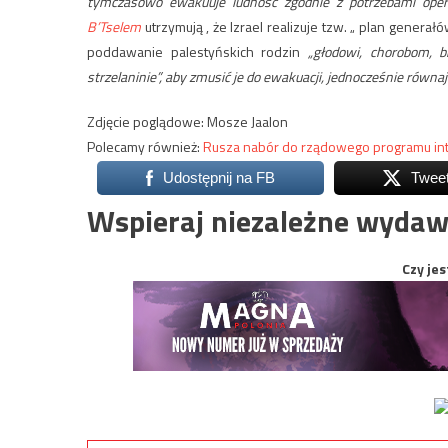
tymczasowo ewakuuje ludność zgodnie z potrzebami oper
B’Tselem
utrzymują , że Izrael realizuje tzw. „ plan genera
poddawanie palestyńskich rodzin
„głodowi, chorobom, 
strzelaninie”, aby zmusić je do ewakuacji, jednocześnie równaj
Zdjęcie poglądowe: Mosze Jaalon
Polecamy również:
Rusza nabór do rządowego programu int
Udostępnij na FB
Twee
Wspieraj niezależne wydaw
Czy jes