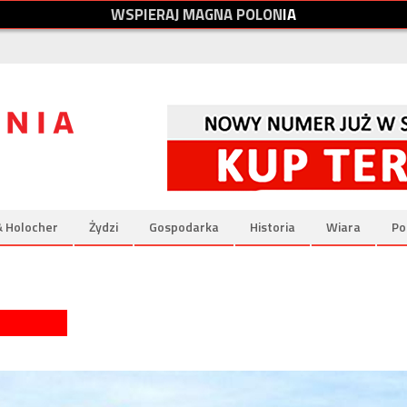
W
S
P
I
E
R
A
J
M
A
G
N
A
P
O
L
O
N
I
A
& Holocher
Żydzi
Gospodarka
Historia
Wiara
Po