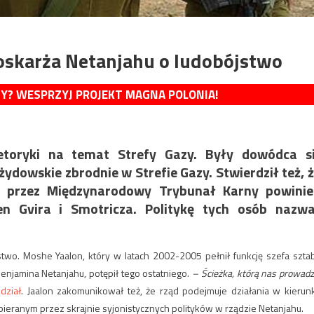
 oskarża Netanjahu o ludobójstwo
MY? WESPRZYJ PROJEKT MAGNA POLONIA!
retoryki na temat Strefy Gazy. Były dowódca s
żydowskie zbrodnie w Strefie Gazy. Stwierdził też, 
 przez Międzynarodowy Trybunał Karny powinie
n Gvira i Smotricza. Politykę tych osób nazwa
stwo. Moshe Yaalon, który w latach 2002-2005 pełnił funkcję szefa szta
Benjamina Netanjahu, potępił tego ostatniego.
–
Ścieżka, którą nas prowadz
dział
. Jaalon zakomunikował też, że rząd podejmuje działania w kierun
pieranym przez skrajnie syjonistycznych polityków w rządzie Netanjahu.