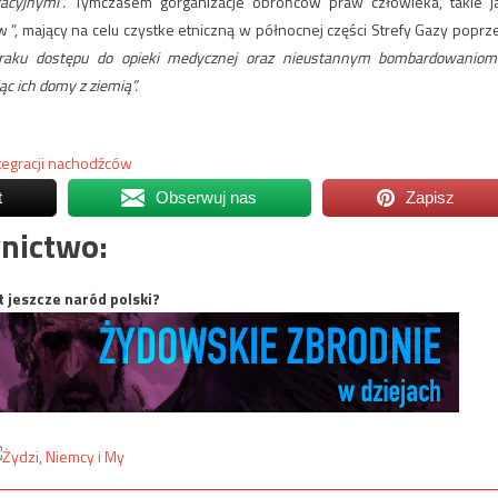
acyjnymi”.
Tymczasem gorganizacje obrońców praw człowieka, takie j
łów ”, mający na celu czystke etniczną w północnej części Strefy Gazy poprz
braku dostępu do opieki medycznej oraz nieustannym bombardowaniom
ąc ich domy z ziemią”.
egracji nachodźców
t
Obserwuj nas
Zapisz
nictwo:
t jeszcze naród polski?