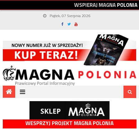
W
S
P
I
E
R
A
J
M
A
G
N
A
P
O
L
O
N
I
A
Piątek, 07 Sierpnia 2026
WESPRZYJ PROJEKT MAGNA POLONIA