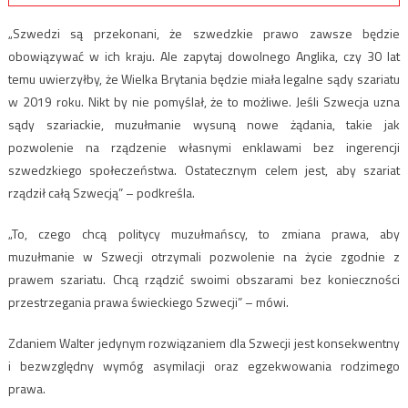
„Szwedzi są przekonani, że szwedzkie prawo zawsze będzie
obowiązywać w ich kraju. Ale zapytaj dowolnego Anglika, czy 30 lat
temu uwierzyłby, że Wielka Brytania będzie miała legalne sądy szariatu
w 2019 roku. Nikt by nie pomyślał, że to możliwe. Jeśli Szwecja uzna
sądy szariackie, muzułmanie wysuną nowe żądania, takie jak
pozwolenie na rządzenie własnymi enklawami bez ingerencji
szwedzkiego społeczeństwa. Ostatecznym celem jest, aby szariat
rządził całą Szwecją” – podkreśla.
„To, czego chcą politycy muzułmańscy, to zmiana prawa, aby
muzułmanie w Szwecji otrzymali pozwolenie na życie zgodnie z
prawem szariatu. Chcą rządzić swoimi obszarami bez konieczności
przestrzegania prawa świeckiego Szwecji” – mówi.
Zdaniem Walter jedynym rozwiązaniem dla Szwecji jest konsekwentny
i bezwzględny wymóg asymilacji oraz egzekwowania rodzimego
prawa.