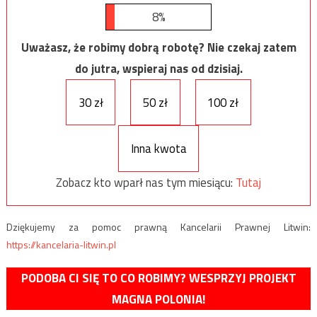
8%
Uważasz, że robimy dobrą robotę? Nie czekaj zatem
do jutra, wspieraj nas od dzisiaj.
30 zł
50 zł
100 zł
Inna kwota
Zobacz kto wparł nas tym miesiącu:
Tutaj
Dziękujemy za pomoc prawną Kancelarii Prawnej Litwin:
https://kancelaria-litwin.pl
PODOBA CI SIĘ TO CO ROBIMY? WESPRZYJ PROJEKT
MAGNA POLONIA!