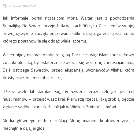
13 kwietnia 2019
Jak informuje portal nczas.com Mona Walter jest z pochodzenia
Somalijką. Do Szwecji przyjechała w latach 90-tych. Z czasem w swojej
nowej ojczyźnie zaczęła odczuwać skutki rosnącego w siłę islamu, od
którego postanowiła się odciąć wiele lat temu.
Walter nigdy nie była osobą religijną. Porzuciła więc islam i początkowo
została ateistką, by ostatecznie zwrócić się w stronę chrześcijaństwa.
Dziś ostrzega Szwedów przed ekspansją wyznawców Allaha, która
drastycznie zmieniła oblicze kraju.
„Przez wiele lat starałam się, by Szwedzi zrozumieli, jaki jest cel
muzułmanów – przejąć wasz kraj. Pierwszą rzeczą, jaką zrobią, będzie
żądanie sądów szariackich, tak jak w Wielkiej Brytanii” – mówi.
Media głównego nurtu określają Monę mianem kontrowersyjnej i
niechętnie dają jej głos.