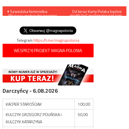
Nawigacja
Szwedzka feministka:
Od teraz Karta Polaka będzie
mogła być wydawana naszym
„Wszyscy mężczyźni powinni
rodakom na całym świecie
wpisu
ponieść zbiorową
odpowiedzialność za gwałty”
Telegram
https://t.me/magnapolonia
WESPRZYJ PROJEKT MAGNA POLONIA
Darczyńcy - 6.08.2026
KACPER STAROŚCIAK
100,00
KULCZYK GRZEGORZ POLIŃSKA i
50,00
KULCZYK KATARZYNA