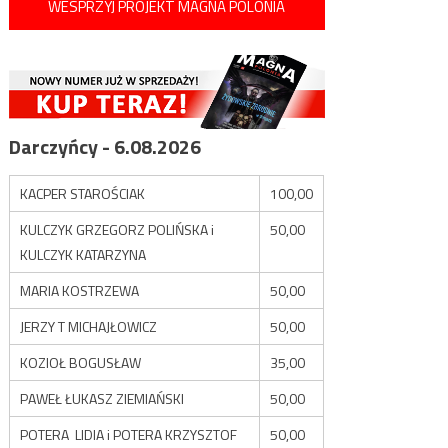
WESPRZYJ PROJEKT MAGNA POLONIA
Darczyńcy - 6.08.2026
KACPER STAROŚCIAK
100,00
KULCZYK GRZEGORZ POLIŃSKA i
50,00
KULCZYK KATARZYNA
MARIA KOSTRZEWA
50,00
JERZY T MICHAJŁOWICZ
50,00
KOZIOŁ BOGUSŁAW
35,00
PAWEŁ ŁUKASZ ZIEMIAŃSKI
50,00
POTERA LIDIA i POTERA KRZYSZTOF
50,00