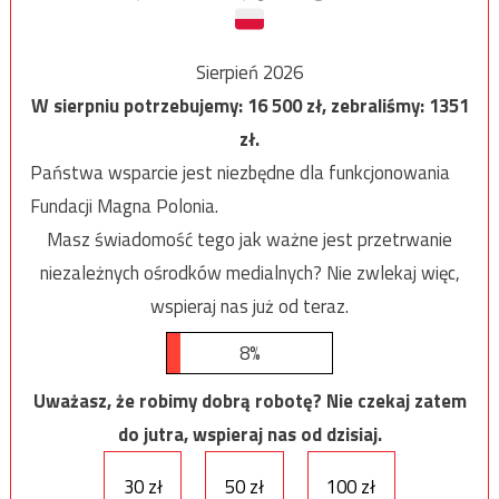
Sierpień 2026
W sierpniu potrzebujemy:
16 500
zł, zebraliśmy:
1351
zł.
Państwa wsparcie jest niezbędne dla funkcjonowania
Fundacji Magna Polonia.
Masz świadomość tego jak ważne jest przetrwanie
niezależnych ośrodków medialnych? Nie zwlekaj więc,
wspieraj nas już od teraz.
8%
Uważasz, że robimy dobrą robotę? Nie czekaj zatem
do jutra, wspieraj nas od dzisiaj.
30 zł
50 zł
100 zł