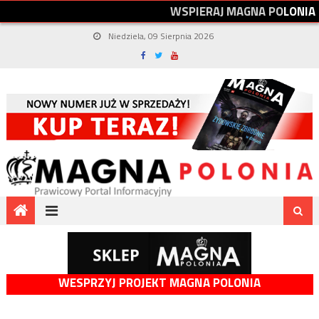
W
S
P
I
E
R
A
J
M
A
G
N
A
P
O
L
O
N
I
A
Niedziela, 09 Sierpnia 2026
WESPRZYJ PROJEKT MAGNA POLONIA