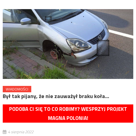
WIADOMOŚCI
Był tak pijany, że nie zauważył braku koła…
PODOBA CI SIĘ TO CO ROBIMY? WESPRZYJ PROJEKT
MAGNA POLONIA!
4 sierpnia 2022