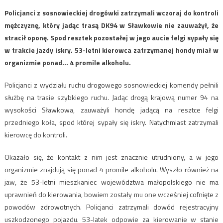
Policjanci z sosnowieckiej drogówki zatrzymali wczoraj do kontroli
mężczyznę, który jadąc trasą DK94 w Sławkowie nie zauważył, że
stracił oponę. Spod resztek pozostałej w jego aucie felgi sypały się
w trakcie jazdy iskry. 53-letni kierowca zatrzymanej hondy miał w
organizmie ponad… 4 promile alkoholu.
Policjanci z wydziału ruchu drogowego sosnowieckiej komendy pełnili
służbę na trasie szybkiego ruchu. Jadąc drogą krajową numer 94 na
wysokości Sławkowa, zauważyli hondę jadącą na resztce felgi
przedniego koła, spod której sypały się iskry. Natychmiast zatrzymali
kierowcę do kontroli.
Okazało się, że kontakt z nim jest znacznie utrudniony, a w jego
organizmie znajdują się ponad 4 promile alkoholu. Wyszło również na
jaw, że 53-letni mieszkaniec województwa małopolskiego nie ma
uprawnień do kierowania, bowiem zostały mu one wcześniej cofnięte z
powodów zdrowotnych. Policjanci zatrzymali dowód rejestracyjny
uszkodzonego pojazdu. 53-latek odpowie za kierowanie w stanie