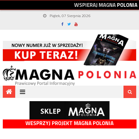
W
S
P
I
E
R
A
J
M
A
G
N
A
P
O
L
O
N
I
A
Piątek, 07 Sierpnia 2026
WESPRZYJ PROJEKT MAGNA POLONIA