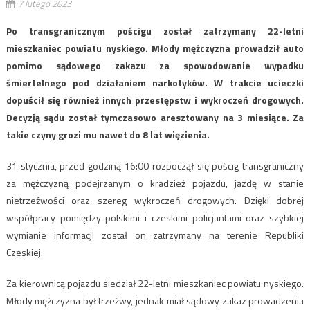
7 lutego 2023
Po transgranicznym pościgu został zatrzymany 22-letni
mieszkaniec powiatu nyskiego. Młody mężczyzna prowadził auto
pomimo sądowego zakazu za spowodowanie wypadku
śmiertelnego pod działaniem narkotyków. W trakcie ucieczki
dopuścił się również innych przestępstw i wykroczeń drogowych.
Decyzją sądu został tymczasowo aresztowany na 3 miesiące. Za
takie czyny grozi mu nawet do 8 lat więzienia.
31 stycznia, przed godziną 16:00 rozpoczął się pościg transgraniczny
za mężczyzną podejrzanym o kradzież pojazdu, jazdę w stanie
nietrzeźwości oraz szereg wykroczeń drogowych. Dzięki dobrej
współpracy pomiędzy polskimi i czeskimi policjantami oraz szybkiej
wymianie informacji został on zatrzymany na terenie Republiki
Czeskiej.
Za kierownicą pojazdu siedział 22-letni mieszkaniec powiatu nyskiego.
Młody mężczyzna był trzeźwy, jednak miał sądowy zakaz prowadzenia