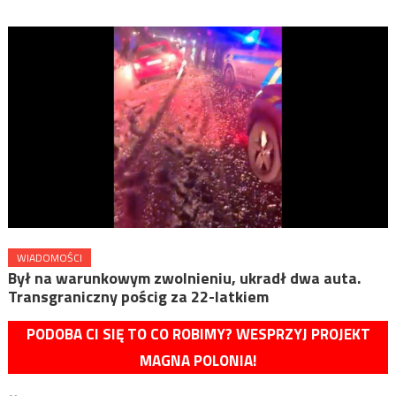
WIADOMOŚCI
Był na warunkowym zwolnieniu, ukradł dwa auta.
Transgraniczny pościg za 22-latkiem
PODOBA CI SIĘ TO CO ROBIMY? WESPRZYJ PROJEKT
MAGNA POLONIA!