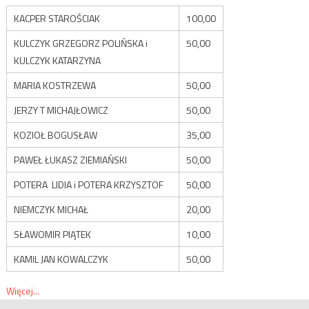
KACPER STAROŚCIAK
100,00
KULCZYK GRZEGORZ POLIŃSKA i
50,00
KULCZYK KATARZYNA
MARIA KOSTRZEWA
50,00
JERZY T MICHAJŁOWICZ
50,00
KOZIOŁ BOGUSŁAW
35,00
PAWEŁ ŁUKASZ ZIEMIAŃSKI
50,00
POTERA LIDIA i POTERA KRZYSZTOF
50,00
NIEMCZYK MICHAŁ
20,00
SŁAWOMIR PIĄTEK
10,00
KAMIL JAN KOWALCZYK
50,00
Więcej...