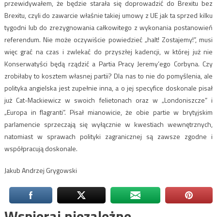
przewidywałem, że będzie starała się doprowadzić do Brexitu bez
Brexitu, czyli do zawarcie właśnie takiej umowy z UE jak ta sprzed kilku
tygodni lub do zrezygnowania całkowitego z wykonania postanowień
referendum. Nie może oczywiście powiedzieć „halt! Zostajemy!”, musi
więc grać na czas i zwlekać do przyszłej kadencji, w której już nie
Konserwatyści będą rządzić a Partia Pracy Jeremy’ego Corbyna. Czy
zrobiłaby to kosztem własnej partii? Dla nas to nie do pomyślenia, ale
polityka angielska jest zupełnie inna, a o jej specyfice doskonale pisał
już Cat-Mackiewicz w swoich felietonach oraz w „Londoniszcze” i
„Europa in flagranti”. Pisał mianowicie, że obie partie w brytyjskim
parlamencie sprzeczają się wyłącznie w kwestiach wewnętrznych,
natomiast w sprawach polityki zagranicznej są zawsze zgodne i
współpracują doskonale.
Jakub Andrzej Grygowski
Wspieraj niezależne