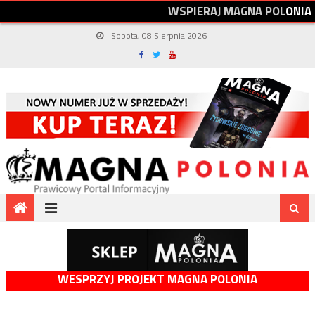
W
S
P
I
E
R
A
J
M
A
G
N
A
P
O
L
O
N
I
A
Sobota, 08 Sierpnia 2026
WESPRZYJ PROJEKT MAGNA POLONIA