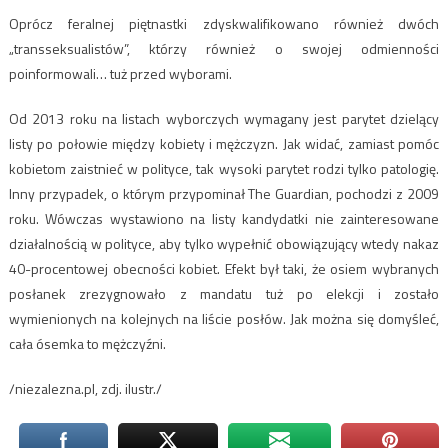
Oprócz feralnej piętnastki zdyskwalifikowano również dwóch
„transseksualistów”, którzy również o swojej odmienności
poinformowali… tuż przed wyborami.
Od 2013 roku na listach wyborczych wymagany jest parytet dzielący
listy po połowie między kobiety i mężczyzn. Jak widać, zamiast pomóc
kobietom zaistnieć w polityce, tak wysoki parytet rodzi tylko patologię.
Inny przypadek, o którym przypominał The Guardian, pochodzi z 2009
roku. Wówczas wystawiono na listy kandydatki nie zainteresowane
działalnością w polityce, aby tylko wypełnić obowiązujący wtedy nakaz
40-procentowej obecności kobiet. Efekt był taki, że osiem wybranych
posłanek zrezygnowało z mandatu tuż po elekcji i zostało
wymienionych na kolejnych na liście posłów. Jak można się domyśleć,
cała ósemka to mężczyźni.
/niezalezna.pl, zdj. ilustr./