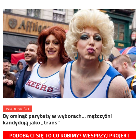
WIADOMOŚCI
By ominąć parytety w wyborach… mężczyźni
kandydują jako „trans”
PODOBA CI SIĘ TO CO ROBIMY? WESPRZYJ PROJEKT