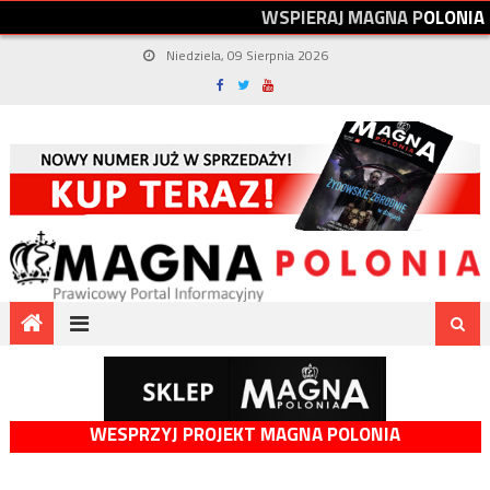
W
S
P
I
E
R
A
J
M
A
G
N
A
P
O
L
O
N
I
A
Niedziela, 09 Sierpnia 2026
WESPRZYJ PROJEKT MAGNA POLONIA