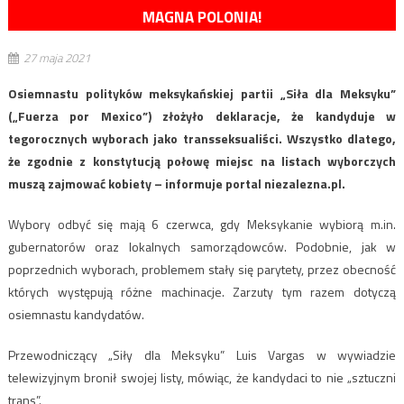
MAGNA POLONIA!
27 maja 2021
Osiemnastu polityków meksykańskiej partii „Siła dla Meksyku”
(„Fuerza por Mexico”) złożyło deklaracje, że kandyduje w
tegorocznych wyborach jako transseksualiści. Wszystko dlatego,
że zgodnie z konstytucją połowę miejsc na listach wyborczych
muszą zajmować kobiety – informuje portal niezalezna.pl.
Wybory odbyć się mają 6 czerwca, gdy Meksykanie wybiorą m.in.
gubernatorów oraz lokalnych samorządowców. Podobnie, jak w
poprzednich wyborach, problemem stały się parytety, przez obecność
których występują różne machinacje. Zarzuty tym razem dotyczą
osiemnastu kandydatów.
Przewodniczący „Siły dla Meksyku” Luis Vargas w wywiadzie
telewizyjnym bronił swojej listy, mówiąc, że kandydaci to nie „sztuczni
trans”.