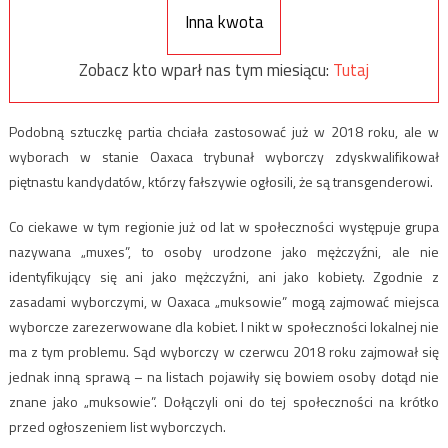
Inna kwota
Zobacz kto wparł nas tym miesiącu:
Tutaj
Podobną sztuczkę partia chciała zastosować już w 2018 roku, ale w
wyborach w stanie Oaxaca trybunał wyborczy zdyskwalifikował
piętnastu kandydatów, którzy fałszywie ogłosili, że są transgenderowi.
Co ciekawe w tym regionie już od lat w społeczności występuje grupa
nazywana „muxes”, to osoby urodzone jako mężczyźni, ale nie
identyfikujący się ani jako mężczyźni, ani jako kobiety. Zgodnie z
zasadami wyborczymi, w Oaxaca „muksowie” mogą zajmować miejsca
wyborcze zarezerwowane dla kobiet. I nikt w społeczności lokalnej nie
ma z tym problemu. Sąd wyborczy w czerwcu 2018 roku zajmował się
jednak inną sprawą – na listach pojawiły się bowiem osoby dotąd nie
znane jako „muksowie”. Dołączyli oni do tej społeczności na krótko
przed ogłoszeniem list wyborczych.