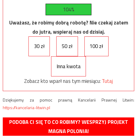
104%
Uważasz, że robimy dobrą robotę? Nie czekaj zatem
do jutra, wspieraj nas od dzisiaj.
30 zł
50 zł
100 zł
Inna kwota
Zobacz kto wparł nas tym miesiącu:
Tutaj
Dziękujemy za pomoc prawną Kancelarii Prawnej Litwin:
https://kancelaria-litwin.pl
PODOBA CI SIĘ TO CO ROBIMY? WESPRZYJ PROJEKT
MAGNA POLONIA!