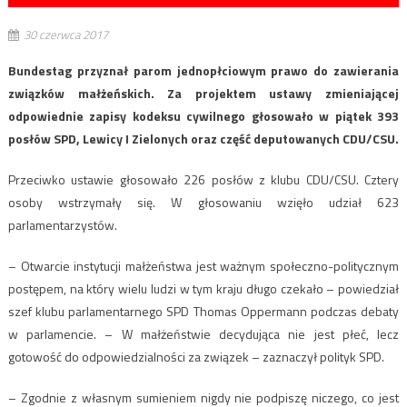
30 czerwca 2017
Bundestag przyznał parom jednopłciowym prawo do zawierania
związków małżeńskich. Za projektem ustawy zmieniającej
odpowiednie zapisy kodeksu cywilnego głosowało w piątek 393
posłów SPD, Lewicy I Zielonych oraz część deputowanych CDU/CSU.
Przeciwko ustawie głosowało 226 posłów z klubu CDU/CSU. Cztery
osoby wstrzymały się. W głosowaniu wzięło udział 623
parlamentarzystów.
– Otwarcie instytucji małżeństwa jest ważnym społeczno-politycznym
postępem, na który wielu ludzi w tym kraju długo czekało – powiedział
szef klubu parlamentarnego SPD Thomas Oppermann podczas debaty
w parlamencie. – W małżeństwie decydująca nie jest płeć, lecz
gotowość do odpowiedzialności za związek – zaznaczył polityk SPD.
– Zgodnie z własnym sumieniem nigdy nie podpiszę niczego, co jest