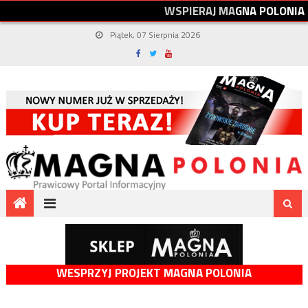
W
S
P
I
E
R
A
J
M
A
G
N
A
P
O
L
O
N
I
A
Piątek, 07 Sierpnia 2026
WESPRZYJ PROJEKT MAGNA POLONIA