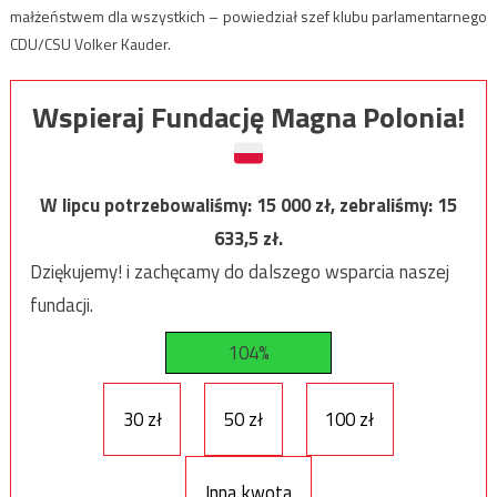
małżeństwem dla wszystkich – powiedział szef klubu parlamentarnego
CDU/CSU Volker Kauder.
Wspieraj Fundację Magna Polonia!
W lipcu potrzebowaliśmy:
15 000
zł, zebraliśmy:
15
633,5
zł.
Dziękujemy! i zachęcamy do dalszego wsparcia naszej
fundacji.
104%
30 zł
50 zł
100 zł
Inna kwota