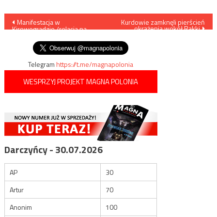
Nawigacja
Manifestacja w
Kurdowie zamknęli pierścień
okrążenia wokół Rakki
Kirowogradzie /relacja na
wpisu
żywo/
Telegram
https://t.me/magnapolonia
WESPRZYJ PROJEKT MAGNA POLONIA
Darczyńcy - 30.07.2026
AP
30
Artur
70
Anonim
100