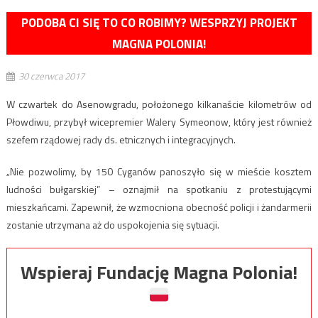
PODOBA CI SIĘ TO CO ROBIMY? WESPRZYJ PROJEKT
MAGNA POLONIA!
30 czerwca 2017
W czwartek do Asenowgradu, położonego kilkanaście kilometrów od
Płowdiwu, przybył wicepremier Walery Symeonow, który jest również
szefem rządowej rady ds. etnicznych i integracyjnych.
„Nie pozwolimy, by 150 Cyganów panoszyło się w mieście kosztem
ludności bułgarskiej” – oznajmił na spotkaniu z protestującymi
mieszkańcami. Zapewnił, że wzmocniona obecność policji i żandarmerii
zostanie utrzymana aż do uspokojenia się sytuacji.
Wspieraj Fundację Magna Polonia!