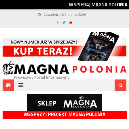
W
S
P
I
E
R
A
J
M
A
G
N
A
P
O
L
O
N
I
A
Czwartek, 06 Sierpnia 2026
WESPRZYJ PROJEKT MAGNA POLONIA