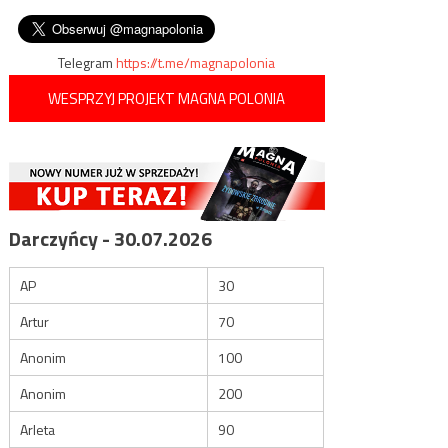
wpisu
zwycięstwo nad Państwem
reklamowej
Islamskim
Telegram
https://t.me/magnapolonia
WESPRZYJ PROJEKT MAGNA POLONIA
Darczyńcy - 30.07.2026
AP
30
Artur
70
Anonim
100
Anonim
200
Arleta
90