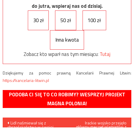
do jutra, wspieraj nas od dzisiaj.
30 zł
50 zł
100 zł
Inna kwota
Zobacz kto wparł nas tym miesiącu:
Tutaj
Dziękujemy za pomoc prawną Kancelarii Prawnej Litwin:
https://kancelaria-litwin.pl
PODOBA CI SIĘ TO CO ROBIMY? WESPRZYJ PROJEKT
MAGNA POLONIA!
Nawigacja
Lidl naśmiewał się z
Irackie wojsko przejęło
główny meczet islamistów z
chrześcijaństwa w swojej
ISIS w Mosulu. Ogłoszono
najnowszej kampanii