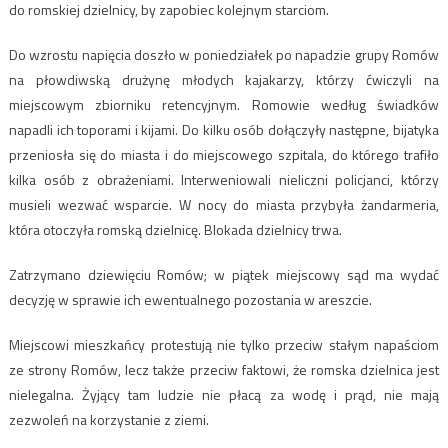
do romskiej dzielnicy, by zapobiec kolejnym starciom.
Do wzrostu napięcia doszło w poniedziałek po napadzie grupy Romów
na płowdiwską drużynę młodych kajakarzy, którzy ćwiczyli na
miejscowym zbiorniku retencyjnym. Romowie według świadków
napadli ich toporami i kijami. Do kilku osób dołączyły następne, bijatyka
przeniosła się do miasta i do miejscowego szpitala, do którego trafiło
kilka osób z obrażeniami. Interweniowali nieliczni policjanci, którzy
musieli wezwać wsparcie. W nocy do miasta przybyła żandarmeria,
która otoczyła romską dzielnicę. Blokada dzielnicy trwa.
Zatrzymano dziewięciu Romów; w piątek miejscowy sąd ma wydać
decyzję w sprawie ich ewentualnego pozostania w areszcie.
Miejscowi mieszkańcy protestują nie tylko przeciw stałym napaściom
ze strony Romów, lecz także przeciw faktowi, że romska dzielnica jest
nielegalna. Żyjący tam ludzie nie płacą za wodę i prąd, nie mają
zezwoleń na korzystanie z ziemi.