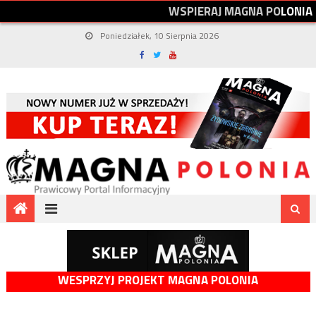
W
S
P
I
E
R
A
J
M
A
G
N
A
P
O
L
O
N
I
A
Poniedziałek, 10 Sierpnia 2026
WESPRZYJ PROJEKT MAGNA POLONIA