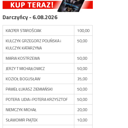
Darczyńcy - 6.08.2026
KACPER STAROŚCIAK
100,00
KULCZYK GRZEGORZ POLIŃSKA i
50,00
KULCZYK KATARZYNA
MARIA KOSTRZEWA
50,00
JERZY T MICHAJŁOWICZ
50,00
KOZIOŁ BOGUSŁAW
35,00
PAWEŁ ŁUKASZ ZIEMIAŃSKI
50,00
POTERA LIDIA i POTERA KRZYSZTOF
50,00
NIEMCZYK MICHAŁ
20,00
SŁAWOMIR PIĄTEK
10,00