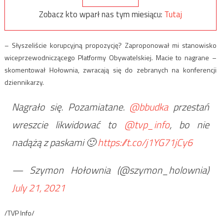
Zobacz kto wparł nas tym miesiącu:
Tutaj
– Słyszeliście korupcyjną propozycję? Zaproponował mi stanowisko
wiceprzewodniczącego Platformy Obywatelskiej. Macie to nagrane –
skomentował Hołownia, zwracają się do zebranych na konferencji
dziennikarzy.
Nagrało się. Pozamiatane.
@bbudka
przestań
wreszcie likwidować to
@tvp_info
, bo nie
nadążą z paskami 🙂
https://t.co/j1YG71jCy6
— Szymon Hołownia (@szymon_holownia)
July 21, 2021
/TVP Info/