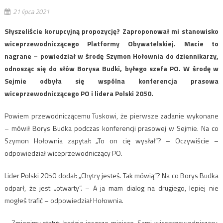
21 lipca 2021
Słyszeliście korupcyjną propozycję? Zaproponował mi stanowisko
wiceprzewodniczącego Platformy Obywatelskiej. Macie to
nagrane – powiedział w środę Szymon Hołownia do dziennikarzy,
odnosząc się do słów Borysa Budki, byłego szefa PO. W środę w
Sejmie odbyła się wspólna konferencja prasowa
wiceprzewodniczącego PO i lidera Polski 2050.
Powiem przewodniczącemu Tuskowi, że pierwsze zadanie wykonane
– mówił Borys Budka podczas konferencji prasowej w Sejmie. Na co
Szymon Hołownia zapytał: „To on cię wysłał”? – Oczywiście –
odpowiedział wiceprzewodniczący PO.
Lider Polski 2050 dodał: „Chytry jesteś. Tak mówią”? Na co Borys Budka
odparł, że jest „otwarty”. – A ja mam dialog na drugiego, lepiej nie
mogłeś trafić – odpowiedział Hołownia.
– Zmienimy statut, będzie jeszcze miejsce. Sami wiceprzewodniczący,