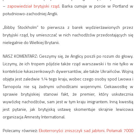
–
zapowiedział brytyjski rząd
. Barka cumuje w porcie w Portland w
południowo-zachodniej Anglii.
„
Bibby Stockholm” to pierwsza z barek wydzierżawionych przez
brytyjski rząd, by umieszczać w nich nachodźców przedostających się
nielegalnie do Wielkiej Brytanii.
NASZ KOMENTARZ: Cieszymy się, że Anglicy poszli po rozum do głowy.
Liczymy, że ich tropem pójdzie także rząd warszawski i to nie tylko w
kontekście łukaszenkowych dywersantów, ale także Ukraińców. Wojną
objęta jest zaledwie 1/4 tego kraju, wobec czego osoby spod Lwowa i
Tarnopola nie są żadnymi uchodźcami wojennymi. Ciekawostkę w
sprawie brytyjskiej stanowi fakt, że premier, który uskutecznia
wywózkę nachodźców, sam jest w tym kraju imigrantem. Inną kwestią
jest pytanie, jak brytyjską ustawę skomentuje skrajnie lewicowa
organizacja Amnesty International.
Polecamy również:
Ekoterroryści zniszczyli sad jabłoni. Połamali 7000