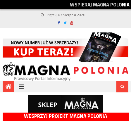
W
S
P
I
E
R
A
J
M
A
G
N
A
P
O
L
O
N
I
A
Piątek, 07 Sierpnia 2026
WESPRZYJ PROJEKT MAGNA POLONIA