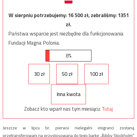
W sierpniu potrzebujemy:
16 500
zł, zebraliśmy:
1351
zł.
Państwa wsparcie jest niezbędne dla funkcjonowania
Fundacji Magna Polonia.
8%
30 zł
50 zł
100 zł
Inna kwota
Zobacz kto wparł nas tym miesiącu:
Tutaj
Jeszcze w lipcu br. pierwsi nielegalni imigranci zostaną
przetransferowani na przystosowaną do tego barkę „Bibby Stockholm”