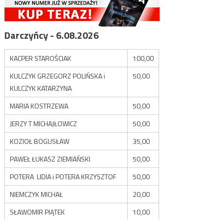
Darczyńcy - 6.08.2026
KACPER STAROŚCIAK
100,00
KULCZYK GRZEGORZ POLIŃSKA i
50,00
KULCZYK KATARZYNA
MARIA KOSTRZEWA
50,00
JERZY T MICHAJŁOWICZ
50,00
KOZIOŁ BOGUSŁAW
35,00
PAWEŁ ŁUKASZ ZIEMIAŃSKI
50,00
POTERA LIDIA i POTERA KRZYSZTOF
50,00
NIEMCZYK MICHAŁ
20,00
SŁAWOMIR PIĄTEK
10,00