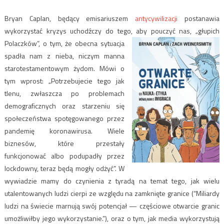
Bryan Caplan, będący emisariuszem
antycywilizacji
postanawia
wykorzystać kryzys uchodźczy do tego, aby pouczyć nas, „głupich
Polaczków”, o tym, że obecna sytuacja
spadła nam z nieba, niczym manna
starotestamentowym żydom. Mówi o
tym wprost: „Potrzebujecie tego jak
tlenu, zwłaszcza po problemach
demograficznych oraz starzeniu się
społeczeństwa spotęgowanego przez
pandemię koronawirusa. Wiele
biznesów, które przestały
funkcjonować albo podupadły przez
lockdowny, teraz będą mogły odżyć”. W
wywiadzie mamy do czynienia z tyradą na temat tego, jak wielu
utalentowanych ludzi cierpi ze względu na zamknięte granice (“Miliardy
ludzi na świecie marnują swój potencjał — częściowe otwarcie granic
umożliwiłby jego wykorzystanie.”), oraz o tym, jak media wykorzystują