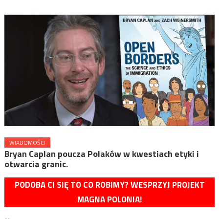
WIADOMOŚCI
Bryan Caplan poucza Polaków w kwestiach etyki i
otwarcia granic.
PODOBA CI SIĘ TO CO ROBIMY? WESPRZYJ PROJEKT
MAGNA POLONIA!