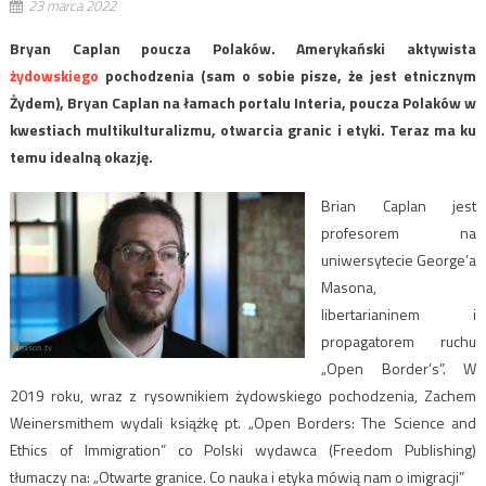
23 marca 2022
Bryan Caplan poucza Polaków.
Amerykański aktywista
żydowskiego
pochodzenia (sam o sobie pisze, że jest etnicznym
Żydem), Bryan Caplan na łamach portalu Interia, poucza Polaków w
kwestiach multikulturalizmu, otwarcia granic i etyki. Teraz ma ku
temu idealną okazję.
Brian Caplan jest
profesorem na
uniwersytecie George’a
Masona,
libertarianinem i
propagatorem ruchu
„Open Border’s”. W
2019 roku, wraz z rysownikiem żydowskiego pochodzenia, Zachem
Weinersmithem wydali książkę pt. „Open Borders: The Science and
Ethics of Immigration” co Polski wydawca (Freedom Publishing)
tłumaczy na: „Otwarte granice. Co nauka i etyka mówią nam o imigracji”