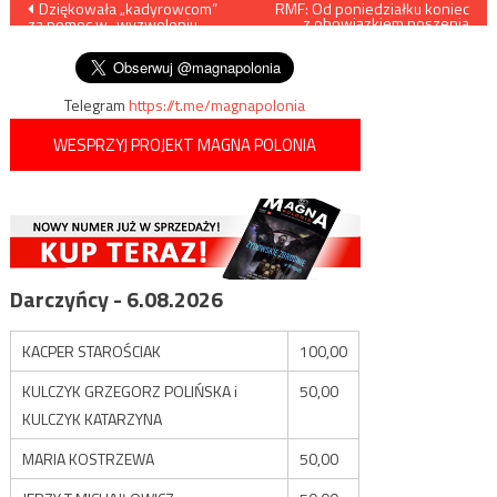
Nawigacja
Dziękowała „kadyrowcom”
​RMF: Od poniedziałku koniec
z obowiązkiem noszenia
za pomoc w „wyzwoleniu
maseczek
wpisu
Donbasu”
Telegram
https://t.me/magnapolonia
WESPRZYJ PROJEKT MAGNA POLONIA
Darczyńcy - 6.08.2026
KACPER STAROŚCIAK
100,00
KULCZYK GRZEGORZ POLIŃSKA i
50,00
KULCZYK KATARZYNA
MARIA KOSTRZEWA
50,00