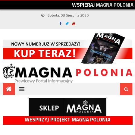
W
S
P
I
E
R
A
J
M
A
G
N
A
P
O
L
O
N
I
A
Sobota, 08 Sierpnia 2026
WESPRZYJ PROJEKT MAGNA POLONIA