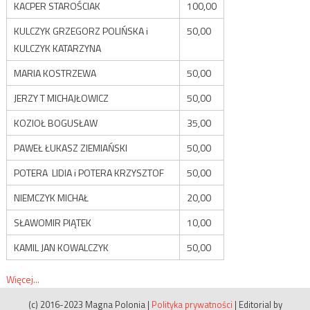
KACPER STAROŚCIAK
100,00
KULCZYK GRZEGORZ POLIŃSKA i
50,00
KULCZYK KATARZYNA
MARIA KOSTRZEWA
50,00
JERZY T MICHAJŁOWICZ
50,00
KOZIOŁ BOGUSŁAW
35,00
PAWEŁ ŁUKASZ ZIEMIAŃSKI
50,00
POTERA LIDIA i POTERA KRZYSZTOF
50,00
NIEMCZYK MICHAŁ
20,00
SŁAWOMIR PIĄTEK
10,00
KAMIL JAN KOWALCZYK
50,00
Więcej...
(c) 2016-2023 Magna Polonia
|
Polityka prywatności
|
Editorial by