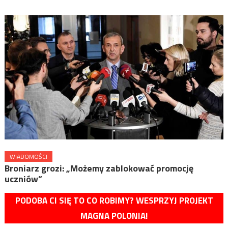
WIADOMOŚCI
Broniarz grozi: „Możemy zablokować promocję
uczniów”
PODOBA CI SIĘ TO CO ROBIMY? WESPRZYJ PROJEKT
MAGNA POLONIA!