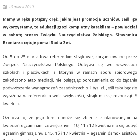
16 marca 2019
Mamy w ręku potężny oręż, jakim jest promocja uczniów. Jeśli go
wykorzystamy, to edukacji grozi kompletny kataklizm – powiedział
w sobotę prezes Związku Nauczycielstwa Polskiego. Sławomira
Broniarza cytuje portal Radia Zet.
Od 5 do 25 marca trwa referendum strajkowe, zorganizowane przez
Związek Nauczycielstwa Polskiego. Odbywa się we wszystkich
szkołach i placówkach, z którymi w ramach sporu zbiorowego
zakończono etap mediacji, nie osiągając porozumienia co do żądania
podwyższenia wynagrodzeń zasadniczych o 1 tys. zł. Jeśli taka będzie
wyrażona w referendum wola większości, strajk ma się rozpocząć 8
kwietnia.
Oznacza to, że jego termin może się zbiec z zaplanowanymi na
kwiecień egzaminami zewnętrznymi. 10, 11 i 12 kwietnia ma się odbyć
egzamin gimnazjalny; a 15, 16 i 17 kwietnia – egzamin ósmoklasistów.