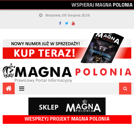
W
S
P
I
E
R
A
J
M
A
G
N
A
P
O
L
O
N
I
A
Niedziela, 09 Sierpnia 2026
WESPRZYJ PROJEKT MAGNA POLONIA