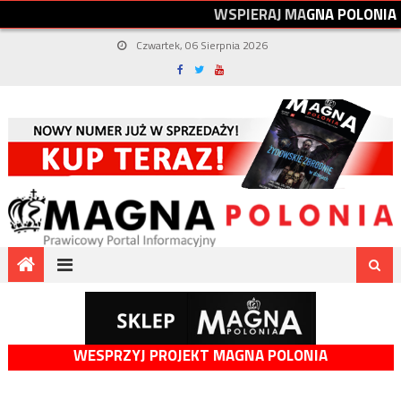
W
S
P
I
E
R
A
J
M
A
G
N
A
P
O
L
O
N
I
A
Czwartek, 06 Sierpnia 2026
WESPRZYJ PROJEKT MAGNA POLONIA