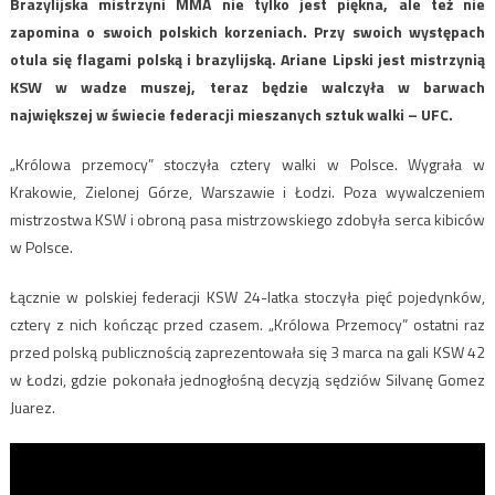
Brazylijska mistrzyni MMA nie tylko jest piękna, ale też nie
zapomina o swoich polskich korzeniach. Przy swoich występach
otula się flagami polską i brazylijską. Ariane Lipski jest mistrzynią
KSW w wadze muszej, teraz będzie walczyła w barwach
największej w świecie federacji mieszanych sztuk walki – UFC.
„Królowa przemocy” stoczyła cztery walki w Polsce. Wygrała w
Krakowie, Zielonej Górze, Warszawie i Łodzi. Poza wywalczeniem
mistrzostwa KSW i obroną pasa mistrzowskiego zdobyła serca kibiców
w Polsce.
Łącznie w polskiej federacji KSW 24-latka stoczyła pięć pojedynków,
cztery z nich kończąc przed czasem. „Królowa Przemocy” ostatni raz
przed polską publicznością zaprezentowała się 3 marca na gali KSW 42
w Łodzi, gdzie pokonała jednogłośną decyzją sędziów Silvanę Gomez
Juarez.