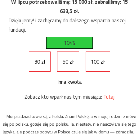
W lipcu potrzebowaliśmy:
15 000
zł, zebraliśmy:
15
633,5
zł.
Dziękujemy! i zachęcamy do dalszego wsparcia naszej
fundacji.
104%
30 zł
50 zł
100 zł
Inna kwota
Zobacz kto wparł nas tym miesiącu:
Tutaj
– Moi pradziadkowie są z Polski. Znam Polskę, a w mojej rodzinie mówi
się po polsku, gotuje się po polsku. Ja, niestety, nie nauczyłam się tego
języka, ale podczas pobytu w Polsce czuję się jak w domu — zdradziła.