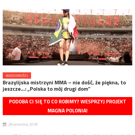
WIADOMOŚCI
Brazylijska mistrzyni MMA – nie dość, że piękna, to
jeszcze…: „Polska to mój drugi dom”
PODOBA CI SIĘ TO CO ROBIMY? WESPRZYJ PROJEKT
MAGNA POLONIA!
28 września 2018