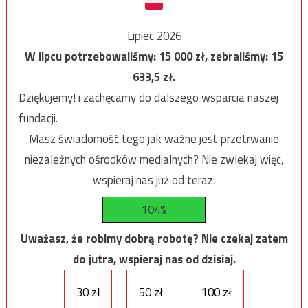
Lipiec 2026
W lipcu potrzebowaliśmy:
15 000
zł, zebraliśmy:
15
633,5
zł.
Dziękujemy! i zachęcamy do dalszego wsparcia naszej
fundacji.
Masz świadomość tego jak ważne jest przetrwanie
niezależnych ośrodków medialnych? Nie zwlekaj więc,
wspieraj nas już od teraz.
104%
Uważasz, że robimy dobrą robotę? Nie czekaj zatem
do jutra, wspieraj nas od dzisiaj.
30 zł
50 zł
100 zł