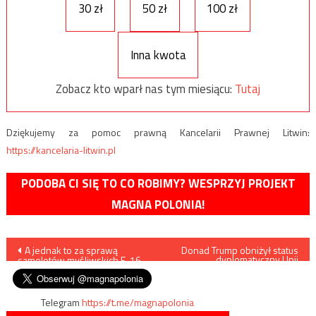
30 zł
50 zł
100 zł
Inna kwota
Zobacz kto wparł nas tym miesiącu:
Tutaj
Dziękujemy za pomoc prawną Kancelarii Prawnej Litwin:
https://kancelaria-litwin.pl
PODOBA CI SIĘ TO CO ROBIMY? WESPRZYJ PROJEKT
MAGNA POLONIA!
Nawigacja
A jednak to za sprawą
Donad Trump obniżył status
dyplomatyczny Unii
samolotów myśliwskich F-16
Europejskiej
wpisu
Telegram
https://t.me/magnapolonia