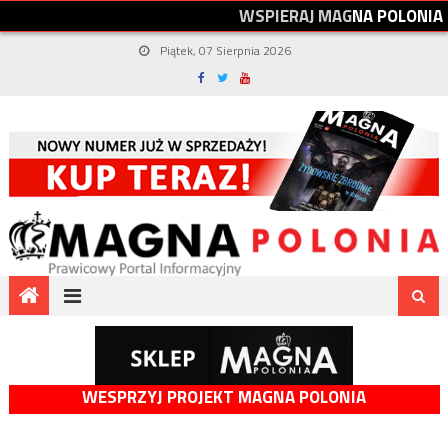
W
S
P
I
E
R
A
J
M
A
G
N
A
P
O
L
O
N
I
A
Piątek, 07 Sierpnia 2026
WESPRZYJ PROJEKT MAGNA POLONIA