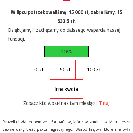
W lipcu potrzebowaliśmy:
15 000
zł, zebraliśmy:
15
633,5
zł.
Dziękujemy! i zachęcamy do dalszego wsparcia naszej
fundacji.
104%
30 zł
50 zł
100 zł
Inna kwota
Zobacz kto wparł nas tym miesiącu:
Tutaj
Brazylia była jednym ze 164 państw, które w grudniu w Marrakeszu
zatwierdziły treść paktu migracyjnego. Wśród krajów, które nie były