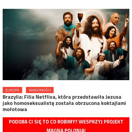
EUROPA
WIADOMOŚCI
Brazylia: Filia Netflixa, która przedstawiła Jezusa
jako homoseksualistę została obrzucona koktajlami
mołotowa
PODOBA CI SIĘ TO CO ROBIMY? WESPRZYJ PROJEKT
MAGNA POLONIA!