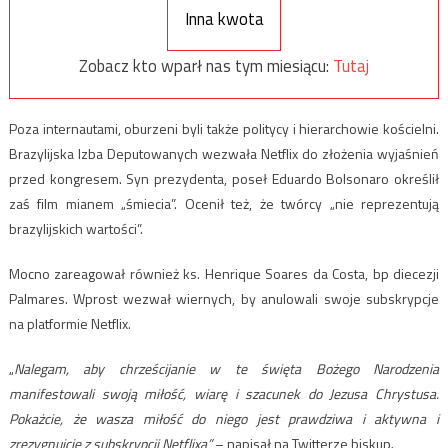
Inna kwota
Zobacz kto wparł nas tym miesiącu:
Tutaj
Poza internautami, oburzeni byli także politycy i hierarchowie kościelni.
Brazylijska Izba Deputowanych wezwała Netflix do złożenia wyjaśnień
przed kongresem. Syn prezydenta, poseł Eduardo Bolsonaro określił
zaś film mianem „śmiecia”. Ocenił też, że twórcy „nie reprezentują
brazylijskich wartości”.
Mocno zareagował również ks. Henrique Soares da Costa, bp diecezji
Palmares. Wprost wezwał wiernych, by anulowali swoje subskrypcje
na platformie Netflix.
„
Nalegam, aby chrześcijanie w te święta Bożego Narodzenia
manifestowali swoją miłość, wiarę i szacunek do Jezusa Chrystusa.
Pokażcie, że wasza miłość do niego jest prawdziwa i aktywna i
zrezygnujcie z subskrypcji Netflixa”
– napisał na Twitterze biskup.