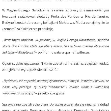
W Wigilię Bożego Narodzenia nieznani sprawcy z zamaskowanymi
twarzami zaatakowali siedzibę Porta dos Fundos w Rio de Janeiro.
Budynek został obrzucony koktajlami Mołotowa. Media oznajmiły, że to
„zemsta” za bluźnierczą produkcję.
„
Wczesnym rankiem 24 grudnia, w Wigilię Bożego Narodzenia, siedziba
Porta dos Fundos stała się ofiarą ataku. Nasze biuro zostało obrzucone
koktajlami Mołotowa”
– poinformowała grupa na Twitterze.
Ogień szybko ugaszono. Nikt nie został ranny, zaś na zdjęciach widać,
że ogień nie wyrządził wielkich szkód.
„
Będziemy iść naprzód, bardziej zjednoczeni, silniejsi. Jesteśmy pewni, że
nasz kraj przeżyje tę burzę nienawiści i miłość wraz z wolnością
wypowiedzi zwycięży”
– przekonuje grupa.
Sprawcy nie zostali schwytani. Do ataku przyznała się nieznana dotąd
grupa o nazwie Popularna Nacjonalistyczna Komenda Powstańcza