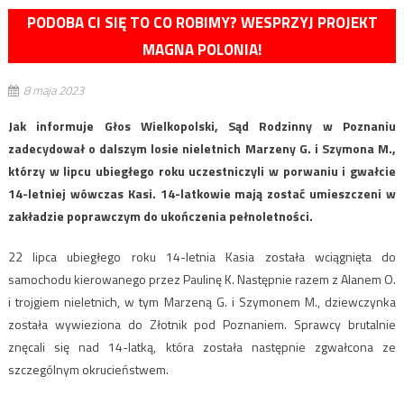
PODOBA CI SIĘ TO CO ROBIMY? WESPRZYJ PROJEKT
MAGNA POLONIA!
8 maja 2023
Jak informuje Głos Wielkopolski, Sąd Rodzinny w Poznaniu
zadecydował o dalszym losie nieletnich Marzeny G. i Szymona M.,
którzy w lipcu ubiegłego roku uczestniczyli w porwaniu i gwałcie
14-letniej wówczas Kasi. 14-latkowie mają zostać umieszczeni w
zakładzie poprawczym do ukończenia pełnoletności.
22 lipca ubiegłego roku 14-letnia Kasia została wciągnięta do
samochodu kierowanego przez Paulinę K. Następnie razem z Alanem O.
i trojgiem nieletnich, w tym Marzeną G. i Szymonem M., dziewczynka
została wywieziona do Złotnik pod Poznaniem. Sprawcy brutalnie
znęcali się nad 14-latką, która została następnie zgwałcona ze
szczególnym okrucieństwem.