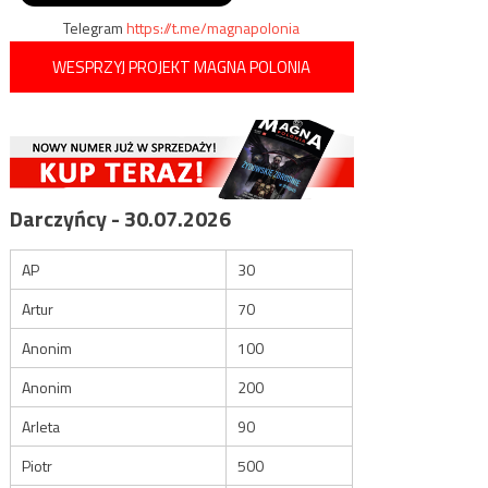
Telegram
https://t.me/magnapolonia
WESPRZYJ PROJEKT MAGNA POLONIA
Darczyńcy - 30.07.2026
AP
30
Artur
70
Anonim
100
Anonim
200
Arleta
90
Piotr
500