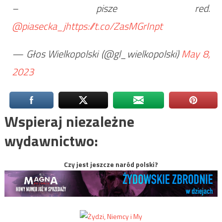
– pisze red.
@piasecka_j
https://t.co/ZasMGrInpt
— Głos Wielkopolski (@gl_wielkopolski)
May 8,
2023
Wspieraj niezależne
wydawnictwo:
Czy jest jeszcze naród polski?