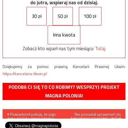
do jutra, wspieraj nas od dzisiaj.
30 zł
50 zł
100 zł
Inna kwota
Zobacz kto wparł nas tym miesiącu:
Tutaj
Dziękujemy za pomoc prawną Kancelarii Prawnej Litwin:
https://kancelaria-litwin.pl
PODOBA CI SIĘ TO CO ROBIMY? WESPRZYJ PROJEKT
MAGNA POLONIA!
Nawigacja
Powiadomił policję, że jego
Nie posiadał uprawnień do
kierowania pojazdem i jechał
żona została uprowadzona
autostradą „pod prąd”
wpisu