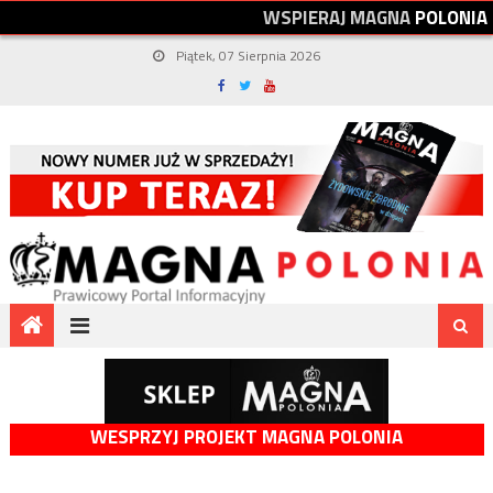
W
S
P
I
E
R
A
J
M
A
G
N
A
P
O
L
O
N
I
A
Piątek, 07 Sierpnia 2026
WESPRZYJ PROJEKT MAGNA POLONIA