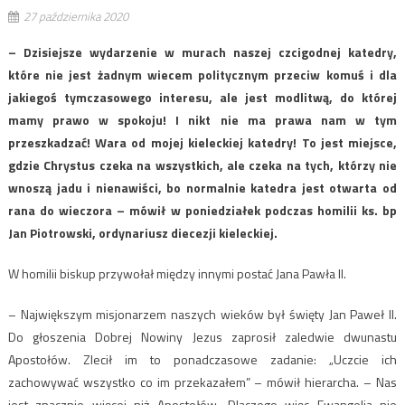
27 października 2020
– Dzisiejsze wydarzenie w murach naszej czcigodnej katedry,
które nie jest żadnym wiecem politycznym przeciw komuś i dla
jakiegoś tymczasowego interesu, ale jest modlitwą, do której
mamy prawo w spokoju! I nikt nie ma prawa nam w tym
przeszkadzać! Wara od mojej kieleckiej katedry! To jest miejsce,
gdzie Chrystus czeka na wszystkich, ale czeka na tych, którzy nie
wnoszą jadu i nienawiści, bo normalnie katedra jest otwarta od
rana do wieczora – mówił w poniedziałek podczas homilii ks. bp
Jan Piotrowski, ordynariusz diecezji kieleckiej.
W homilii biskup przywołał między innymi postać Jana Pawła II.
– Największym misjonarzem naszych wieków był święty Jan Paweł II.
Do głoszenia Dobrej Nowiny Jezus zaprosił zaledwie dwunastu
Apostołów. Zlecił im to ponadczasowe zadanie: „Uczcie ich
zachowywać wszystko co im przekazałem” – mówił hierarcha. – Nas
jest znacznie więcej niż Apostołów. Dlaczego więc Ewangelia nie