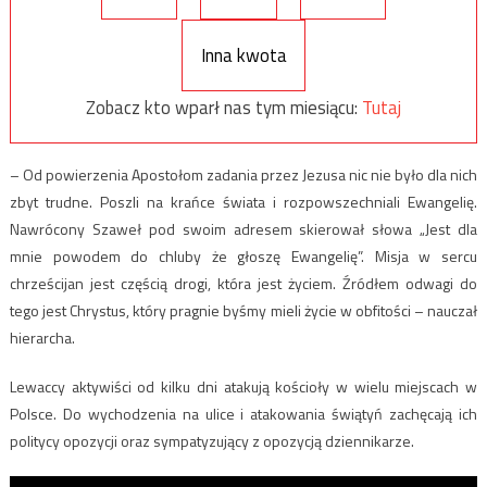
Inna kwota
Zobacz kto wparł nas tym miesiącu:
Tutaj
– Od powierzenia Apostołom zadania przez Jezusa nic nie było dla nich
zbyt trudne. Poszli na krańce świata i rozpowszechniali Ewangelię.
Nawrócony Szaweł pod swoim adresem skierował słowa „Jest dla
mnie powodem do chluby że głoszę Ewangelię”. Misja w sercu
chrześcijan jest częścią drogi, która jest życiem. Źródłem odwagi do
tego jest Chrystus, który pragnie byśmy mieli życie w obfitości – nauczał
hierarcha.
Lewaccy aktywiści od kilku dni atakują kościoły w wielu miejscach w
Polsce. Do wychodzenia na ulice i atakowania świątyń zachęcają ich
politycy opozycji oraz sympatyzujący z opozycją dziennikarze.