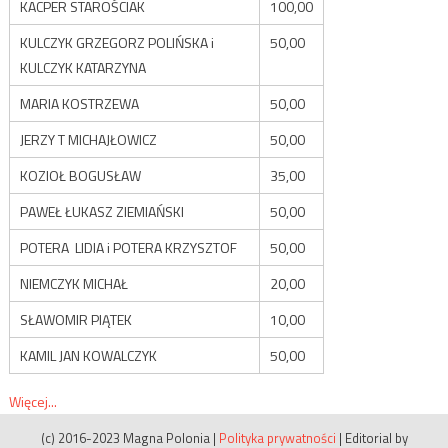
KACPER STAROŚCIAK
100,00
KULCZYK GRZEGORZ POLIŃSKA i
50,00
KULCZYK KATARZYNA
MARIA KOSTRZEWA
50,00
JERZY T MICHAJŁOWICZ
50,00
KOZIOŁ BOGUSŁAW
35,00
PAWEŁ ŁUKASZ ZIEMIAŃSKI
50,00
POTERA LIDIA i POTERA KRZYSZTOF
50,00
NIEMCZYK MICHAŁ
20,00
SŁAWOMIR PIĄTEK
10,00
KAMIL JAN KOWALCZYK
50,00
Więcej...
(c) 2016-2023 Magna Polonia
|
Polityka prywatności
|
Editorial by