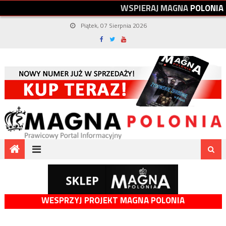
W
S
P
I
E
R
A
J
M
A
G
N
A
P
O
L
O
N
I
A
Piątek, 07 Sierpnia 2026
WESPRZYJ PROJEKT MAGNA POLONIA