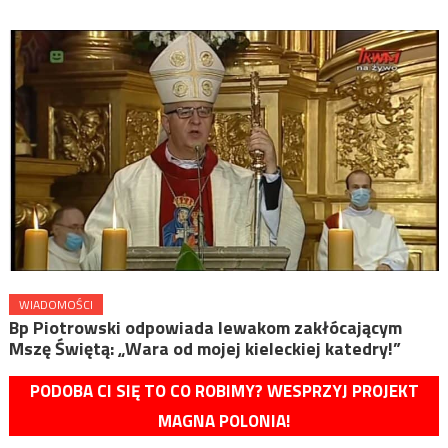
WIADOMOŚCI
Bp Piotrowski odpowiada lewakom zakłócającym
Mszę Świętą: „Wara od mojej kieleckiej katedry!”
PODOBA CI SIĘ TO CO ROBIMY? WESPRZYJ PROJEKT
MAGNA POLONIA!