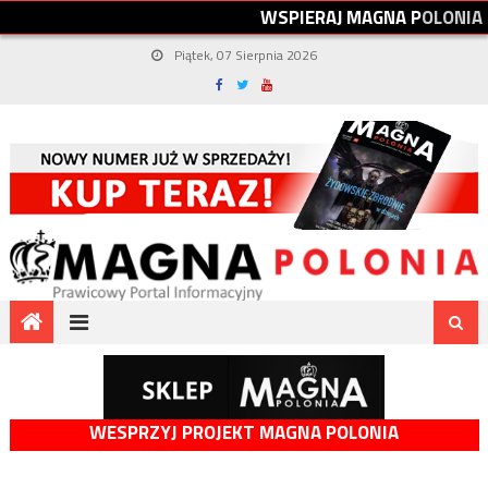
W
S
P
I
E
R
A
J
M
A
G
N
A
P
O
L
O
N
I
A
Piątek, 07 Sierpnia 2026
WESPRZYJ PROJEKT MAGNA POLONIA