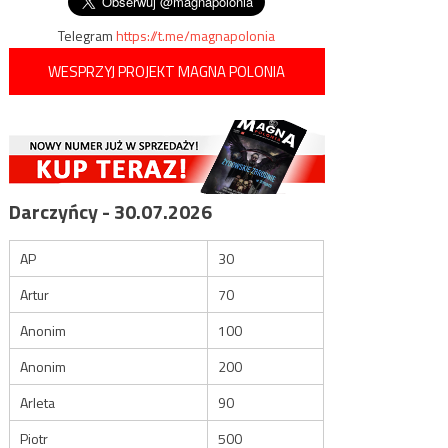
Telegram
https://t.me/magnapolonia
WESPRZYJ PROJEKT MAGNA POLONIA
Darczyńcy - 30.07.2026
AP
30
Artur
70
Anonim
100
Anonim
200
Arleta
90
Piotr
500