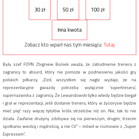
30 zł
50 zł
100 zł
Inna kwota
Zobacz kto wparł nas tym miesiącu:
Tutaj
Były szef PZPN Zbigniew Boniek uważa, że zatrudnienie trenera z
zagranicy to absurd, który nie pomoże w podniesieniu jakości gry
polskich piłkarzy. „Dziś wszystkim się nagle wydaje, że na
reprezentacyjne gwiazdy potrzeba wyłącznie 'supertresera’,
supernazwiska z zagranicy. Że Lewandowski tylko wtedy będzie biegał
i grał w reprezentacji, jeśli dostanie trenera, który w życiorysie będzie
mieć pięć razy więcej tytułów króla strzelców niż on. Nie, tak to nie
działa. Zaufanie drużyny zdobywa się na pierwszym, drugim, trzecim
spotkaniu wiedzą i mądrością, a nie CV” – mówił w rozmowie z „Super
Expressem”.