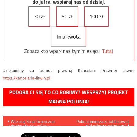
do jutra, wspieraj nas od dzisiaj.
30 zł
50 zł
100 zł
Inna kwota
Zobacz kto wparł nas tym miesiącu:
Tutaj
Dziękujemy za pomoc prawną Kancelarii Prawnej Litwin:
https://kancelaria-litwin.pl
PODOBA CI SIĘ TO CO ROBIMY? WESPRZYJ PROJEKT
MAGNA POLONIA!
Nawigacja
Wczoraj Straż Graniczna
Putin zamierza zmobilizować
pół miliona żołnierzy?
zatrzymała aż sześciu
wpisu
przemytników migrantów