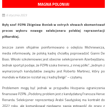
MAGNA POLONIA!
6 stycznia 2023
Były szef PZPN Zbigniew Boniek w ostrych słowach skomentował
proces wyboru nowego selekcjonera polskiej reprezentacji
piłkarskiej.
Jeszcze zanim oficjalnie poinformowano o odejściu Michniewicza,
media informowały, że polską kadrę chciałby poprowadzić Gianni De
Biasi. Włoski szkoleniowiec jest obecnie selekcjonerem Azerbejdżanu.
Jednak sport.pl podaje, że PZPN szuka trenera „z innej półki”. „Jednym z
wymarzonych kandydatów związku jest Roberto Martinez, który po
mundialu w Katarze rozstał się z kadrą Belgii” – czytamy.
Problemem mogą być jednak w przypadku Hiszpania ograniczenia
finansowe PZPN. „Podobny problem jest z kandydaturą Francuza Herve
Renarda. Selekcjoner reprezentacji Arabii Saudyjskiej ma kontrakt do
2027 roku, ale komunikował niedawno swoją gotowość do pracy z