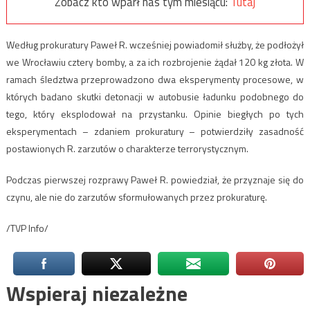
Zobacz kto wparł nas tym miesiącu:
Tutaj
Według prokuratury Paweł R. wcześniej powiadomił służby, że podłożył
we Wrocławiu cztery bomby, a za ich rozbrojenie żądał 120 kg złota. W
ramach śledztwa przeprowadzono dwa eksperymenty procesowe, w
których badano skutki detonacji w autobusie ładunku podobnego do
tego, który eksplodował na przystanku. Opinie biegłych po tych
eksperymentach – zdaniem prokuratury – potwierdziły zasadność
postawionych R. zarzutów o charakterze terrorystycznym.
Podczas pierwszej rozprawy Paweł R. powiedział, że przyznaje się do
czynu, ale nie do zarzutów sformułowanych przez prokuraturę.
/TVP Info/
Wspieraj niezależne