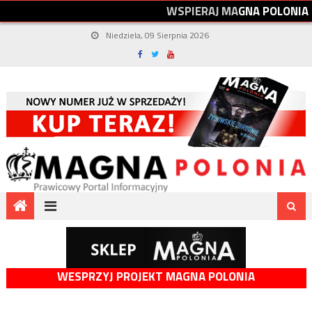
W
S
P
I
E
R
A
J
M
A
G
N
A
P
O
L
O
N
I
A
Niedziela, 09 Sierpnia 2026
WESPRZYJ PROJEKT MAGNA POLONIA