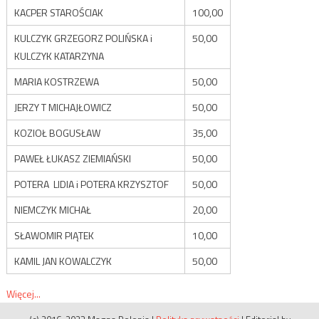
KACPER STAROŚCIAK
100,00
KULCZYK GRZEGORZ POLIŃSKA i
50,00
KULCZYK KATARZYNA
MARIA KOSTRZEWA
50,00
JERZY T MICHAJŁOWICZ
50,00
KOZIOŁ BOGUSŁAW
35,00
PAWEŁ ŁUKASZ ZIEMIAŃSKI
50,00
POTERA LIDIA i POTERA KRZYSZTOF
50,00
NIEMCZYK MICHAŁ
20,00
SŁAWOMIR PIĄTEK
10,00
KAMIL JAN KOWALCZYK
50,00
Więcej...