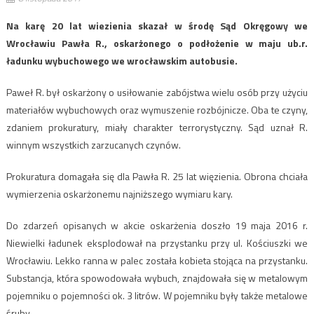
Na karę 20 lat wiezienia skazał w środę Sąd Okręgowy we
Wrocławiu Pawła R., oskarżonego o podłożenie w maju ub.r.
ładunku wybuchowego we wrocławskim autobusie.
Paweł R. był oskarżony o usiłowanie zabójstwa wielu osób przy użyciu
materiałów wybuchowych oraz wymuszenie rozbójnicze. Oba te czyny,
zdaniem prokuratury, miały charakter terrorystyczny. Sąd uznał R.
winnym wszystkich zarzucanych czynów.
Prokuratura domagała się dla Pawła R. 25 lat więzienia. Obrona chciała
wymierzenia oskarżonemu najniższego wymiaru kary.
Do zdarzeń opisanych w akcie oskarżenia doszło 19 maja 2016 r.
Niewielki ładunek eksplodował na przystanku przy ul. Kościuszki we
Wrocławiu. Lekko ranna w palec została kobieta stojąca na przystanku.
Substancja, która spowodowała wybuch, znajdowała się w metalowym
pojemniku o pojemności ok. 3 litrów. W pojemniku były także metalowe
śruby.