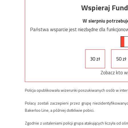
Wspieraj Fund
W sierpniu potrzebu
Państwa wsparcie jest niezbędne dla funkcjonow
30 zł
50 zł
Zobacz kto w
Policja opublikowała wizerunki poszukiwanych osób w interne
Polacy zostali zaczepieni przez grupę niezidentyfikowan
Bakerloo Line, a później dotkliwie pobici.
Zgodnie z ustaleniami policji grupa atakujących liczyła od o