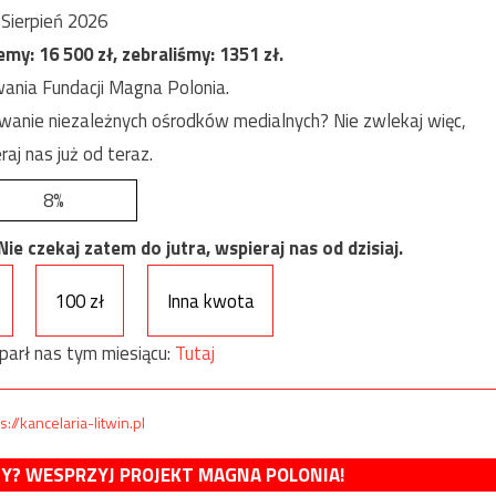
Sierpień 2026
jemy:
16 500
zł, zebraliśmy:
1351
zł.
ania Fundacji Magna Polonia.
anie niezależnych ośrodków medialnych? Nie zwlekaj więc,
raj nas już od teraz.
8%
e czekaj zatem do jutra, wspieraj nas od dzisiaj.
100 zł
Inna kwota
parł nas tym miesiącu:
Tutaj
s://kancelaria-litwin.pl
MY? WESPRZYJ PROJEKT MAGNA POLONIA!