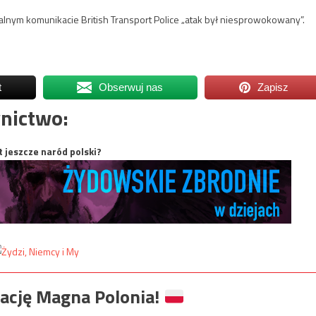
alnym komunikacie British Transport Police „atak był niesprowokowany”.
t
Obserwuj nas
Zapisz
nictwo:
t jeszcze naród polski?
ację Magna Polonia!