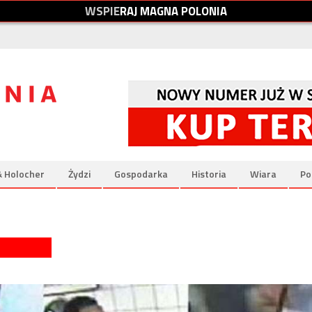
W
S
P
I
E
R
A
J
M
A
G
N
A
P
O
L
O
N
I
A
& Holocher
Żydzi
Gospodarka
Historia
Wiara
Po