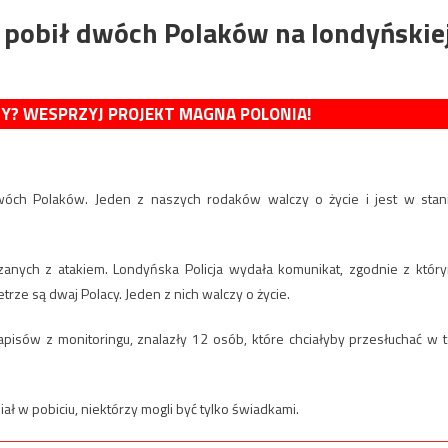
e pobił dwóch Polaków na londyńskie
MY? WESPRZYJ PROJEKT MAGNA POLONIA!
wóch Polaków. Jeden z naszych rodaków walczy o życie i jest w stan
ązanych z atakiem. Londyńska Policja wydała komunikat, zgodnie z któr
trze są dwaj Polacy. Jeden z nich walczy o życie.
apisów z monitoringu, znalazły 12 osób, które chciałyby przesłuchać w t
ł w pobiciu, niektórzy mogli być tylko świadkami.