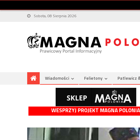
Sobota, 08 Sierpnia 2026
Wiadomości
Felietony
Patlewicz 
WESPRZYJ PROJEKT MAGNA POLONIA