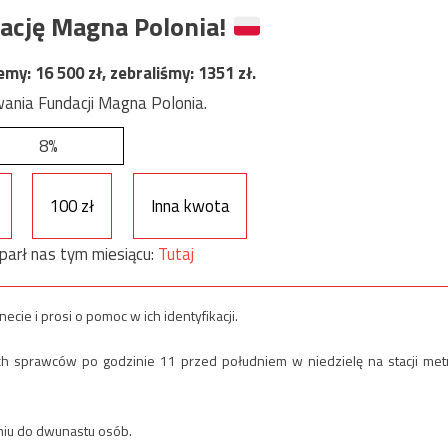
ację Magna Polonia!
jemy:
16 500
zł, zebraliśmy:
1351
zł.
ania Fundacji Magna Polonia.
8%
100 zł
Inna kwota
parł nas tym miesiącu:
Tutaj
cie i prosi o pomoc w ich identyfikacji.
ych sprawców po godzinie 11 przed południem w niedzielę na stacji met
śmiu do dwunastu osób.