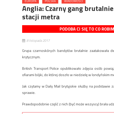
EUROPA
POLSKA
WIADOMOŚCI
Anglia: Czarny gang brutalni
stacji metra
PODOBA CI SIĘ TO CO ROBI
8 listopada 2017
Grupa czarnoskórych bandytów brutalnie zaatakowała d
krytycznym.
British Transport Police opublikowało zdjęcia osób powi
ofiarami bójki, do której doszło w niedzielę w londyńskim me
Jak czytamy w Daily Mail brytyjskie służby na podstawie z
sprawie.
Prawdopodobnie część z nich (być może wszyscy) brała udzia