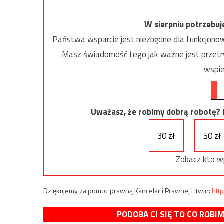
W sierpniu potrzebu
Państwa wsparcie jest niezbędne dla funkcjonow
Masz świadomość tego jak ważne jest przetrw
wspie
Uważasz, że robimy dobrą robotę? Ni
30 zł
50 zł
Zobacz kto w
Dziękujemy za pomoc prawną Kancelarii Prawnej Litwin:
http
PODOBA CI SIĘ TO CO ROBI