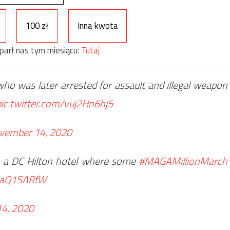
100 zł
Inna kwota
parł nas tym miesiącu:
Tutaj
who was later arrested for assault and illegal weapon
pic.twitter.com/vuj2Hn6hj5
vember 14, 2020
e a DC Hilton hotel where some
#MAGAMillionMarch
kwaQ1SARfW
4, 2020