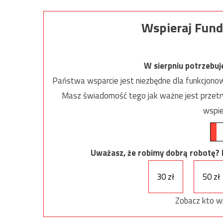
Wspieraj Fund
W sierpniu potrzebu
Państwa wsparcie jest niezbędne dla funkcjonow
Masz świadomość tego jak ważne jest przetrw
wspie
Uważasz, że robimy dobrą robotę? Ni
30 zł
50 zł
Zobacz kto w