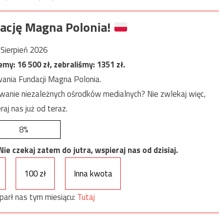
ację Magna Polonia!
Sierpień 2026
jemy:
16 500
zł, zebraliśmy:
1351
zł.
ania Fundacji Magna Polonia.
anie niezależnych ośrodków medialnych? Nie zwlekaj więc,
raj nas już od teraz.
8%
e czekaj zatem do jutra, wspieraj nas od dzisiaj.
100 zł
Inna kwota
parł nas tym miesiącu:
Tutaj