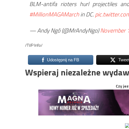
BLM-antifa rioters hurl projectiles a
#MillionMAGAMarch
in DC.
pic.twitter.
— Andy Ngô (@MrAndyNgo)
November 1
/TVP Info/
Udostępnij na FB
Twee
Wspieraj niezależne wydaw
Czy jes