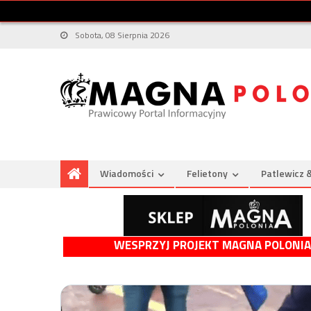
Sobota, 08 Sierpnia 2026
Wiadomości
Felietony
Patlewicz 
WESPRZYJ PROJEKT MAGNA POLONIA