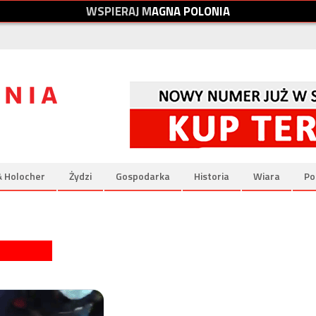
W
S
P
I
E
R
A
J
M
A
G
N
A
P
O
L
O
N
I
A
& Holocher
Żydzi
Gospodarka
Historia
Wiara
Po