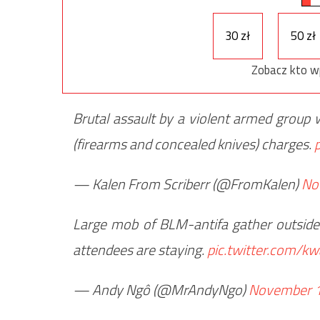
30 zł
50 zł
Zobacz kto w
Brutal assault by a violent armed group 
(firearms and concealed knives) charges.
— Kalen From Scriberr (@FromKalen)
No
Large mob of BLM-antifa gather outsid
attendees are staying.
pic.twitter.com/
— Andy Ngô (@MrAndyNgo)
November 1