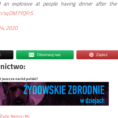
nd an explosive at people having dinner after the
com/syDM7YQFrS
4, 2020
t
Obserwuj nas
Zapisz
nictwo:
t jeszcze naród polski?