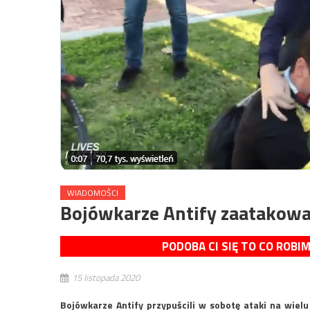
WIADOMOŚCI
Bojówkarze Antify zaatakow
PODOBA CI SIĘ TO CO ROBI
15 listopada 2020
Bojówkarze Antify przypuścili w sobotę ataki na wie