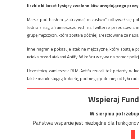
liczbie kilkuset tysięcy zwolenników urzędującego prez
Marsz pod hasłem „Zatrzymać oszustwo” odbywał się poko
Jedno z nagrań umieszczonych na Twitterze przedstawia mę
grupę mężczyzn, która została później aresztowana za napaść
Inne nagranie pokazuje atak na mężczyznę, który zostaje p
ucieka przed atakami Antify. W końcu wzywa na pomoc policj
Uczestnicy zamieszek BLM-Antifa rzucali też petardy w lu
także manifestującą kobietę, podbiegając do niej od tyłu i u
Wspieraj Fund
W sierpniu potrzebu
Państwa wsparcie jest niezbędne dla funkcjonow