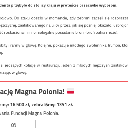
ydenta przybyło do stolicy kraju w proteście przeciwko wyborom.
jowo. Do ataku doszło w momencie, gdy zebrani zaczęli się rozprasza
żczyznę, zaatakowanego na ulicy przez, jak się później okazało, uzbrojo
 i oskarżona m.in. o nielegalne posiadanie broni (broń palna i noże).
obity i ranny w głowę. Kolejne, pokazuje młodego zwolennika Trumpa, któ
ę.
dzi jedzących kolację w restauracji. Jeden z młodych mężczyzn zaatakow
derzając w głowę.
ację Magna Polonia!
jemy:
16 500
zł, zebraliśmy:
1351
zł.
ania Fundacji Magna Polonia.
8%