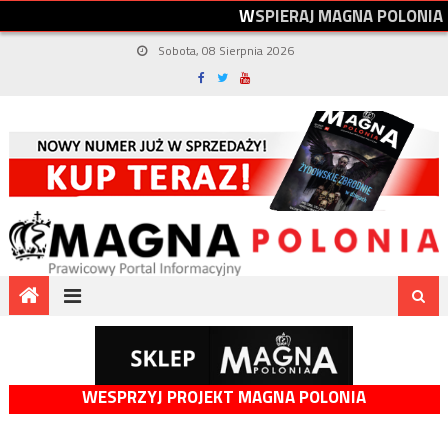
W
S
P
I
E
R
A
J
M
A
G
N
A
P
O
L
O
N
I
A
Sobota, 08 Sierpnia 2026
WESPRZYJ PROJEKT MAGNA POLONIA