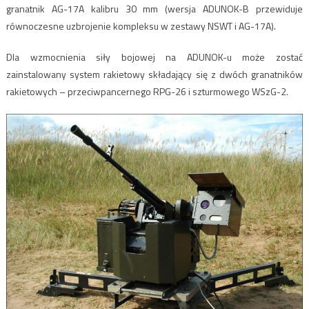
granatnik AG-17A kalibru 30 mm (wersja ADUNOK-B przewiduje
równoczesne uzbrojenie kompleksu w zestawy NSWT i AG-17A).
Dla wzmocnienia siły bojowej na ADUNOK-u może zostać
zainstalowany system rakietowy składający się z dwóch granatników
rakietowych – przeciwpancernego RPG-26 i szturmowego WSzG-2.