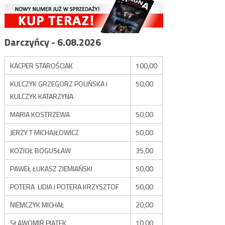
Darczyńcy - 6.08.2026
KACPER STAROŚCIAK
100,00
KULCZYK GRZEGORZ POLIŃSKA i
50,00
KULCZYK KATARZYNA
MARIA KOSTRZEWA
50,00
JERZY T MICHAJŁOWICZ
50,00
KOZIOŁ BOGUSŁAW
35,00
PAWEŁ ŁUKASZ ZIEMIAŃSKI
50,00
POTERA LIDIA i POTERA KRZYSZTOF
50,00
NIEMCZYK MICHAŁ
20,00
SŁAWOMIR PIĄTEK
10,00