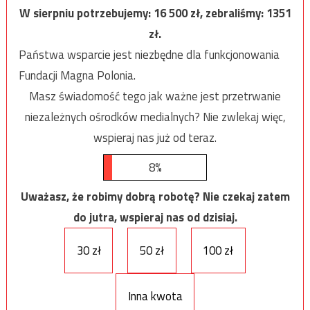
W sierpniu potrzebujemy:
16 500
zł, zebraliśmy:
1351
zł.
Państwa wsparcie jest niezbędne dla funkcjonowania
Fundacji Magna Polonia.
Masz świadomość tego jak ważne jest przetrwanie
niezależnych ośrodków medialnych? Nie zwlekaj więc,
wspieraj nas już od teraz.
8%
Uważasz, że robimy dobrą robotę? Nie czekaj zatem
do jutra, wspieraj nas od dzisiaj.
30 zł
50 zł
100 zł
Inna kwota