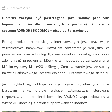
22 czerwca 2017
Białoruś zaczyna być postrzegana jako solidny producent
bojowych robotów, dla potencjalnych nabywców są już dostępne
systemu ADUNOK i BOGOMOŁ – pisze portal naviny.by
Bronią produkcji białoruskiej zainteresowanych jest coraz więcej
zagranicznych nabywców. Cudzoziem cówinteresuje wszystko, co
powstało na bazie technologii IT, a więc samoloty bezzałogowe i roboty
zdolne razić przeciwnika. Mówił o tym podczas zorganizowanej w
Mińsku wystawy Milex=2017 Siergiej Gurulew, wtedy jeszcze stojący
na czele Państwowego Komitetu Wojenno – Przemysłowego Białorusi.
Jako przykład tegoroddzaju bojowych systemów, obecnych już na
krajowym rynku, Grulew wskazał automatyczny sterowany
rozpoznawczo – strzelecki kompleks ADUNOK, wyprodukowany w
Witebsku. Obecnie już jest on eksportowany do Indonezji.