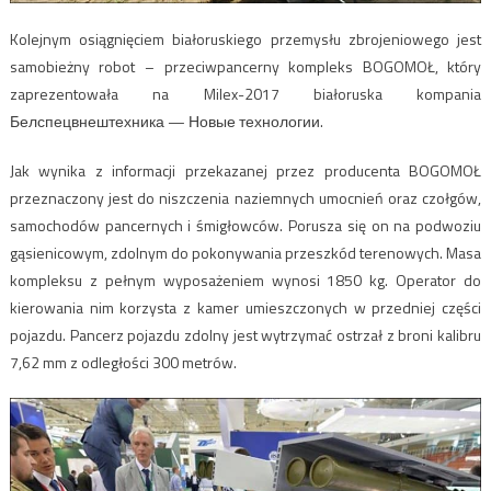
Kolejnym osiągnięciem białoruskiego przemysłu zbrojeniowego jest
samobieżny robot – przeciwpancerny kompleks BOGOMOŁ, który
zaprezentowała na Milex-2017 białoruska kompania
Белспецвнештехника — Новые технологии.
Jak wynika z informacji przekazanej przez producenta BOGOMOŁ
przeznaczony jest do niszczenia naziemnych umocnień oraz czołgów,
samochodów pancernych i śmigłowców. Porusza się on na podwoziu
gąsienicowym, zdolnym do pokonywania przeszkód terenowych. Masa
kompleksu z pełnym wyposażeniem wynosi 1850 kg. Operator do
kierowania nim korzysta z kamer umieszczonych w przedniej części
pojazdu. Pancerz pojazdu zdolny jest wytrzymać ostrzał z broni kalibru
7,62 mm z odległości 300 metrów.