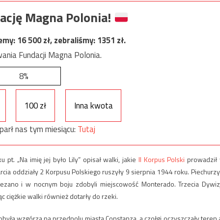
ację Magna Polonia!
jemy:
16 500
zł, zebraliśmy:
1351
zł.
ania Fundacji Magna Polonia.
8%
100 zł
Inna kwota
parł nas tym miesiącu:
Tutaj
. „Na imię jej było Lily” opisał walki, jakie
II Korpus Polski
prowadził
ia oddziały 2 Korpusu Polskiego ruszyły 9 sierpnia 1944 roku. Piechurzy
 Cezano i w nocnym boju zdobyli miejscowość Monterado. Trzecia Dywiz
 ciężkie walki również dotarły do rzeki.
obyła wzgórza na przedpolu miasta Constanza, a czołgi oczyszczały teren 