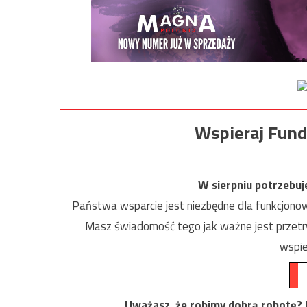
Wspieraj Fund
W sierpniu potrzebu
Państwa wsparcie jest niezbędne dla funkcjonow
Masz świadomość tego jak ważne jest przetrw
wspie
Uważasz, że robimy dobrą robotę? Ni