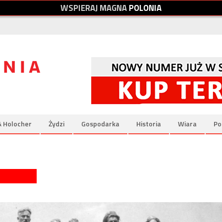
W
S
P
I
E
R
A
J
M
A
G
N
A
P
O
L
O
N
I
A
& Holocher
Żydzi
Gospodarka
Historia
Wiara
Po