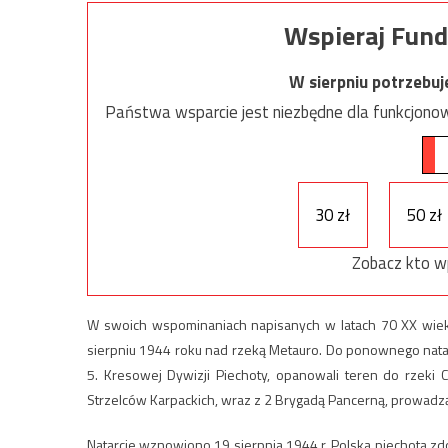
Wspieraj Fund
W sierpniu potrzebu
Państwa wsparcie jest niezbędne dla funkcjonow
30 zł
50 zł
Zobacz kto w
W swoich wspominaniach napisanych w latach 70 XX wieku pt
sierpniu 1944 roku nad rzeką Metauro. Do ponownego natarc
5. Kresowej Dywizji Piechoty, opanowali teren do rzeki
Strzelców Karpackich, wraz z 2 Brygadą Pancerną, prowadząc
Natarcie wznowiono 19 sierpnia 1944 r. Polska piechota zd