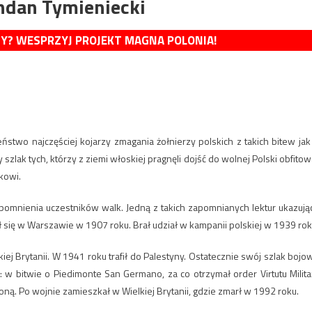
hdan Tymieniecki
MY? WESPRZYJ PROJEKT MAGNA POLONIA!
ństwo najczęściej kojarzy zmagania żołnierzy polskich z takich bitew jak
lak tych, którzy z ziemi włoskiej pragnęli dojść do wolnej Polski obfitow
kowi.
omnienia uczestników walk. Jedną z takich zapomnianych lektur ukazują
ł się w Warszawie w 1907 roku. Brał udział w kampanii polskiej w 1939 rok
elkiej Brytanii. W 1941 roku trafił do Palestyny. Ostatecznie swój szlak bojo
 w bitwie o Piedimonte San Germano, za co otrzymał order Virtutu Militar
ą. Po wojnie zamieszkał w Wielkiej Brytanii, gdzie zmarł w 1992 roku.