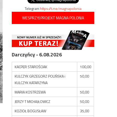
Telegram
https://t.me/magnapolonia
WESPRZYJ PROJEKT MAGNA POLONIA
Darczyńcy - 6.08.2026
KACPER STAROŚCIAK
100,00
KULCZYK GRZEGORZ POLIŃSKA i
50,00
KULCZYK KATARZYNA
MARIA KOSTRZEWA
50,00
JERZY T MICHAJŁOWICZ
50,00
KOZIOŁ BOGUSŁAW
35,00