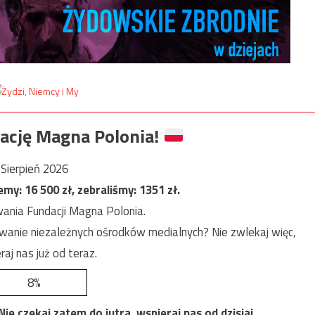
ację Magna Polonia!
Sierpień 2026
jemy:
16 500
zł, zebraliśmy:
1351
zł.
ania Fundacji Magna Polonia.
anie niezależnych ośrodków medialnych? Nie zwlekaj więc,
raj nas już od teraz.
8%
e czekaj zatem do jutra, wspieraj nas od dzisiaj.