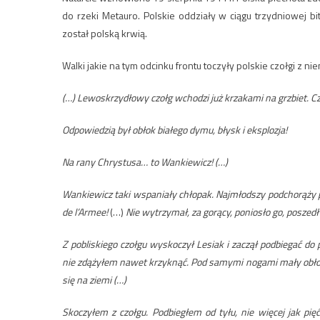
do rzeki Metauro. Polskie oddziały w ciągu trzydniowej b
został polską krwią.
Walki jakie na tym odcinku frontu toczyły polskie czołgi z
(…) Lewoskrzydłowy czołg wchodzi już krzakami na grzbiet. Czy
Odpowiedzią był obłok białego dymu, błysk i eksplozja!
Na rany Chrystusa… to Wankiewicz! (…)
Wankiewicz taki wspaniały chłopak. Najmłodszy podchorąży pi
de l’Armee!
(…)
Nie wytrzymał, za gorący, poniosło go, poszedł
Z pobliskiego czołgu wyskoczył Lesiak i zaczął podbiegać do
nie zdążyłem nawet krzyknąć. Pod samymi nogami mały obłocz
się na ziemi (…)
Skoczyłem z czołgu. Podbiegłem od tyłu, nie więcej jak pięć