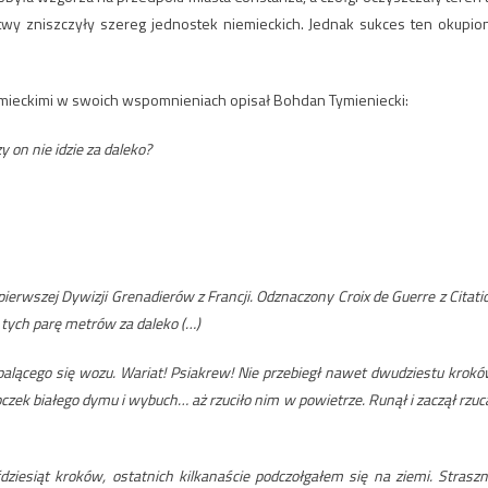
itwy zniszczyły szereg jednostek niemieckich. Jednak sukces ten okupio
 niemieckimi w swoich wspomnieniach opisał Bohdan Tymieniecki:
 on nie idzie za daleko?
erwszej Dywizji Grenadierów z Francji. Odznaczony Croix de Guerre z Citati
 tych parę metrów za daleko (…)
 palącego się wozu. Wariat! Psiakrew! Nie przebiegł nawet dwudziestu krokó
ek białego dymu i wybuch… aż rzuciło nim w powietrze. Runął i zaczął rzuc
dziesiąt kroków, ostatnich kilkanaście podczołgałem się na ziemi. Straszn