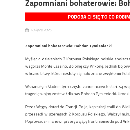
Zapomniani bohaterowie: Bo
PODOBA CI SIĘ TO CO ROBI
18 lipca 2025
Zapomniani bohaterowie: Bohdan Tymieniecki
Myśląc o działaniach 2 Korpusu Polskiego polskie społecze
wzgórza Monte Cassino, Bolonię czy Ankonę. Jednak bojowy sz
w liczne bitwy, które niestety są mało znane zwykłemu Pola
Wspaniałym śladem tych często zapomnianych starć są wsp
tragedię wojny zostawił dla nas Bohdan Tymieniecki. Urodzi
Przez Węgry dotarł do Francji. Po jej kapitulacji trafił do Wi
przeszedł w szeregach 2 Korpusu Polskiego. Walczył m.in.:
Poprowadził manewr przerywający front niemiecki pod Ankon