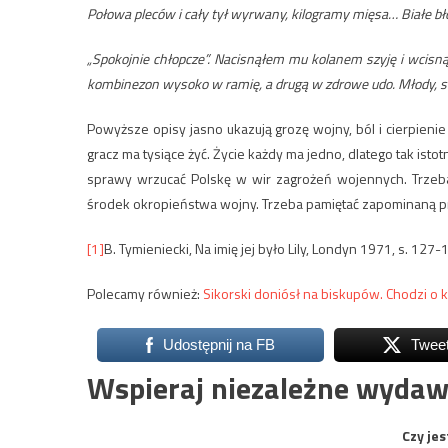
Połowa pleców i cały tył wyrwany, kilogramy mięsa… Białe bło
„Spokojnie chłopcze”.
Nacisnąłem mu kolanem szyję i wcisną
kombinezon wysoko w ramię, a drugą w zdrowe udo. Młody, sil
Powyższe opisy jasno ukazują grozę wojny, ból i cierpieni
gracz ma tysiące żyć. Życie każdy ma jedno, dlatego tak ist
sprawy wrzucać Polskę w wir zagrożeń wojennych. Trzeba
środek okropieństwa wojny. Trzeba pamiętać zapominaną pra
[1]
B. Tymieniecki, Na imię jej było Lily, Londyn 1971, s. 127-
Polecamy również:
Sikorski doniósł na biskupów. Chodzi o k
Udostępnij na FB
Twee
Wspieraj niezależne wydaw
Czy jes