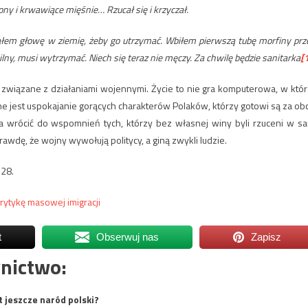
ny i krwawiące mięśnie… Rzucał się i krzyczał.
łem głowę w ziemię, żeby go utrzymać. Wbiłem pierwszą tubę morfiny prz
ny, musi wytrzymać. Niech się teraz nie męczy. Za chwilę będzie sanitarka
[
e związane z działaniami wojennymi. Życie to nie gra komputerowa, w któr
otne jest uspokajanie gorących charakterów Polaków, którzy gotowi są za ob
 wrócić do wspomnień tych, którzy bez własnej winy byli rzuceni w s
wdę, że wojny wywołują politycy, a giną zwykli ludzie.
128.
rytykę masowej imigracji
t
Obserwuj nas
Zapisz
nictwo:
t jeszcze naród polski?