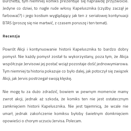
Burchetta, tym niemniej komiks prezentuje się naprawdę przyzwoicie.
Jedyne co dziwi, to nagle rude włosy Kapelusznika (czyżby zaczął je
farbować?) i jego kostium wyglądający jak ten z serialowej kontynuacji
BTAS (proszę się nie martwić, z czasem poruszę i ten temat).
Recenzja
Powrót Alicji i kontynuowanie historii Kapelusznika to bardzo dobry
pomysł. Nie każdy pomysł został tu wykorzystany, poza tym, że Alicja
współczuje Jervisowi jej postać wciąż pozostaje dość jednowymiarowa.
Tym niemniej ta historia pokazuje co było dalej, jak potoczył się związek
Alicji, jak Jervis postrzegał swoją klęskę.
Nie mogę tu za dużo zdradzić, bowiem w pewnym momencie mamy
zwrot akcji, jednak aż szkoda, że komiks ten nie jest ostatecznym
zamknięciem historii Kapelusznika. Nie jest tajemnicą, że wcale nie
umarł, jednak zakończenie komiksu byłoby świetnym domknięciem
opowieści o chorym uczuciu Jervisa. Polecam.