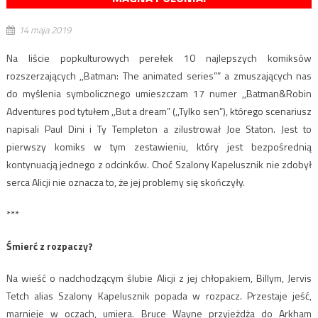
14 maja 2019
Na liście popkulturowych perełek 10 najlepszych komiksów
rozszerzających ,,Batman: The animated series”” a zmuszających nas
do myślenia symbolicznego umieszczam 17 numer ,,Batman&Robin
Adventures pod tytułem ,,But a dream” (,,Tylko sen”), którego scenariusz
napisali Paul Dini i Ty Templeton a zilustrował Joe Staton. Jest to
pierwszy komiks w tym zestawieniu, który jest bezpośrednią
kontynuacją jednego z odcinków. Choć Szalony Kapelusznik nie zdobył
serca Alicji nie oznacza to, że jej problemy się skończyły.
***
Śmierć z rozpaczy?
Na wieść o nadchodzącym ślubie Alicji z jej chłopakiem, Billym, Jervis
Tetch alias Szalony Kapelusznik popada w rozpacz. Przestaje jeść,
marnieje w oczach, umiera. Bruce Wayne przyjeżdża do Arkham