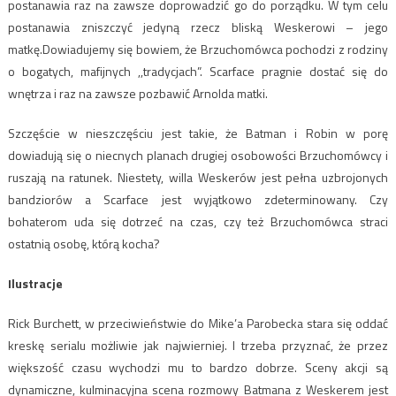
postanawia raz na zawsze doprowadzić go do porządku. W tym celu
postanawia zniszczyć jedyną rzecz bliską Weskerowi – jego
matkę.Dowiadujemy się bowiem, że Brzuchomówca pochodzi z rodziny
o bogatych, mafijnych ,,tradycjach”. Scarface pragnie dostać się do
wnętrza i raz na zawsze pozbawić Arnolda matki.
Szczęście w nieszczęściu jest takie, że Batman i Robin w porę
dowiadują się o niecnych planach drugiej osobowości Brzuchomówcy i
ruszają na ratunek. Niestety, willa Weskerów jest pełna uzbrojonych
bandziorów a Scarface jest wyjątkowo zdeterminowany. Czy
bohaterom uda się dotrzeć na czas, czy też Brzuchomówca straci
ostatnią osobę, którą kocha?
Ilustracje
Rick Burchett, w przeciwieństwie do Mike’a Parobecka stara się oddać
kreskę serialu możliwie jak najwierniej. I trzeba przyznać, że przez
większość czasu wychodzi mu to bardzo dobrze. Sceny akcji są
dynamiczne, kulminacyjna scena rozmowy Batmana z Weskerem jest