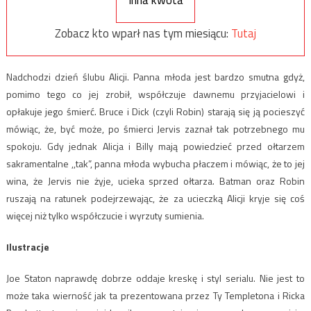
Inna kwota
Zobacz kto wparł nas tym miesiącu:
Tutaj
Nadchodzi dzień ślubu Alicji. Panna młoda jest bardzo smutna gdyż,
pomimo tego co jej zrobił, współczuje dawnemu przyjacielowi i
opłakuje jego śmierć. Bruce i Dick (czyli Robin) starają się ją pocieszyć
mówiąc, że, być może, po śmierci Jervis zaznał tak potrzebnego mu
spokoju. Gdy jednak Alicja i Billy mają powiedzieć przed ołtarzem
sakramentalne ,,tak”, panna młoda wybucha płaczem i mówiąc, że to jej
wina, że Jervis nie żyje, ucieka sprzed ołtarza. Batman oraz Robin
ruszają na ratunek podejrzewając, że za ucieczką Alicji kryje się coś
więcej niż tylko współczucie i wyrzuty sumienia.
Ilustracje
Joe Staton naprawdę dobrze oddaje kreskę i styl serialu. Nie jest to
może taka wierność jak ta prezentowana przez Ty Templetona i Ricka