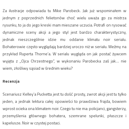
Za ilustracje odpowiada tu Mike Parobeck. Jak już wspominałem w
jednym z poprzednich felietonów choć wielu uważa go za mistrza
rysunku, to ja do jego kreski mam mieszane uczucia. Potrafi on rysować
dynamiczne sceny akcji a jego styl jest bardzo charakterystyczny,
jednak nieszczególnie idzie mu oddanie klimatu noir serialu.
Bohaterowie często wyglądają bardziej uroczo niż w serialu. Weźmy na
przykład Ruperta Thorne’a. W serialu wygląda on jak postać żywcem
wyjęta z ,,Ojca Chrzestnego”, w wykonaniu Parobecka zaś jak… nie
wiem, złośliwy sąsiad w średnim wieku?
Recenzja
Scenariusz Kelley’a Pucketta jest tu dość prosty, zwrot akcji jest tu tylko
jeden, a jednak lektura całej opowieści to prawdziwa frajda, bowiem
wprost ocieka ona klimatem noir. Czego tu nie ma: policjanci, gangsterzy,
przemyślenia głównego bohatera, szemrane spelunki, płaszcze i
kapelusze. Noir w czystej postaci.