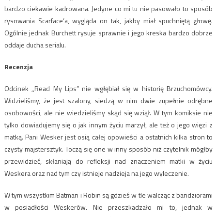
bardzo ciekawie kadrowana. Jedyne co mi tu nie pasowało to sposób
rysowania Scarface’a, wygląda on tak, jakby miał spuchniętą głowę.
Ogólnie jednak Burchett rysuje sprawnie i jego kreska bardzo dobrze
oddaje ducha serialu.
Recenzja
Odcinek ,,Read My Lips” nie wgłębiał się w historię Brzuchomówcy.
Widzieliśmy, że jest szalony, siedzą w nim dwie zupełnie odrębne
osobowości, ale nie wiedzieliśmy skąd się wziął. W tym komiksie nie
tylko dowiadujemy się o jak innym życiu marzył, ale też o jego więzi z
matką. Pani Wesker jest osią całej opowieści a ostatnich kilka stron to
czysty majstersztyk. Toczą się one w inny sposób niż czytelnik mógłby
przewidzieć, skłaniają do refleksji nad znaczeniem matki w życiu
Weskera oraz nad tym czy istnieje nadzieja na jego wyleczenie.
W tym wszystkim Batman i Robin są gdzieś w tle walcząc z bandziorami
w posiadłości Weskerów. Nie przeszkadzało mi to, jednak w