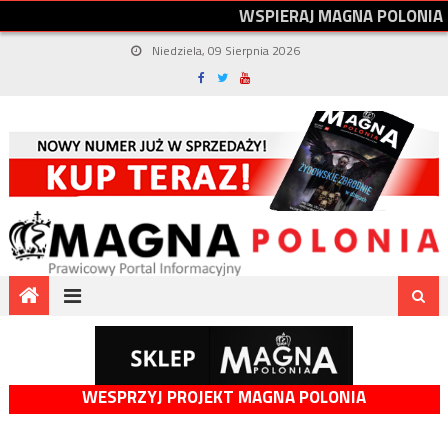
W
S
P
I
E
R
A
J
M
A
G
N
A
P
O
L
O
N
I
A
Niedziela, 09 Sierpnia 2026
WESPRZYJ PROJEKT MAGNA POLONIA