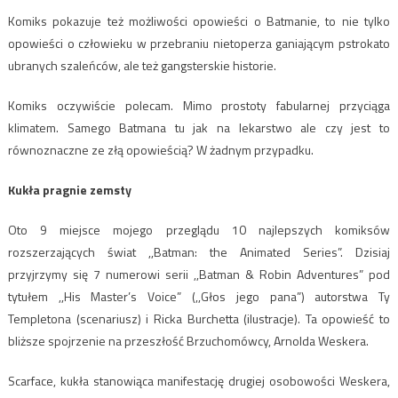
Komiks pokazuje też możliwości opowieści o Batmanie, to nie tylko
opowieści o człowieku w przebraniu nietoperza ganiającym pstrokato
ubranych szaleńców, ale też gangsterskie historie.
Komiks oczywiście polecam. Mimo prostoty fabularnej przyciąga
klimatem. Samego Batmana tu jak na lekarstwo ale czy jest to
równoznaczne ze złą opowieścią? W żadnym przypadku.
Kukła pragnie zemsty
Oto 9 miejsce mojego przeglądu 10 najlepszych komiksów
rozszerzających świat ,,Batman: the Animated Series”. Dzisiaj
przyjrzymy się 7 numerowi serii ,,Batman & Robin Adventures” pod
tytułem ,,His Master’s Voice” (,,Głos jego pana”) autorstwa Ty
Templetona (scenariusz) i Ricka Burchetta (ilustracje). Ta opowieść to
bliższe spojrzenie na przeszłość Brzuchomówcy, Arnolda Weskera.
Scarface, kukła stanowiąca manifestację drugiej osobowości Weskera,