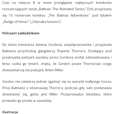
Czas na miejsce 8 w moim przeglądzie najlepszych komiksów
rozszerzających serial ,,Batman: The Animated Series”. Dziś przyjrzymy
się 15 numerowi komiksu ,,The Batman Adventures” pod tytułem
,,Badge of Honor” (,,Odznaka honoru”).
Policjant zakładnikiem
Do domu komisarza Jamesa Gordona, współpracownika i przyjaciela
Batmana przychodzą gangsterzy Ruperta Thorne’a. Działający pod
przykrywką policjant wysłany przez Gordona został zdemaskowany i
teraz czeka go śmierć, chyba, że Gordon powie Thorne’owi czego
dowiedział się ów policjant, Anton Miller.
Gordon nie zamierza jednak zgadzać się na warunki mafijnego bossa.
Prosi Batmana o obserwację Thorne’a, podczas gdy sam postanawia
dowiedzieć się, gdzie jest Miller. Przeprowadza śledztwo, które
prowadzi go prosto w zasadzkę.
Ilustracje