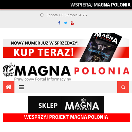
W
S
P
I
E
R
A
J
M
A
G
N
A
P
O
L
O
N
I
A
Sobota, 08 Sierpnia 2026
WESPRZYJ PROJEKT MAGNA POLONIA