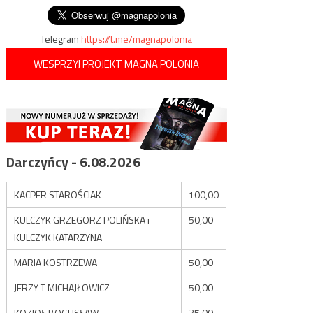
wpisu
Telegram
https://t.me/magnapolonia
WESPRZYJ PROJEKT MAGNA POLONIA
Darczyńcy - 6.08.2026
KACPER STAROŚCIAK
100,00
KULCZYK GRZEGORZ POLIŃSKA i
50,00
KULCZYK KATARZYNA
MARIA KOSTRZEWA
50,00
JERZY T MICHAJŁOWICZ
50,00
KOZIOŁ BOGUSŁAW
35,00