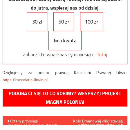
do jutra, wspieraj nas od dzisiaj.
30 zł
50 zł
100 zł
Inna kwota
Zobacz kto wparł nas tym miesiącu:
Tutaj
Dziękujemy za pomoc prawną Kancelarii Prawnej Litwin:
https://kancelaria-litwin.pl
PODOBA CI SIĘ TO CO ROBIMY? WESPRZYJ PROJEKT
MAGNA POLONIA!
Nawigacja
Cztery przysięgi
Koło Limanowej wilki atakują
zwierzęta gospodarskie
Terytorialsów w ciągu dwóch
najbliższych dni