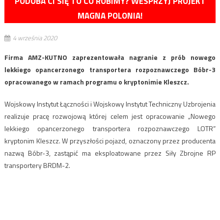
PODOBA CI SIĘ TO CO ROBIMY? WESPRZYJ PROJEKT
MAGNA POLONIA!
4 września 2020
Firma AMZ-KUTNO zaprezentowała nagranie z prób nowego
lekkiego opancerzonego transportera rozpoznawczego Bóbr-3
opracowanego w ramach programu o kryptonimie Kleszcz.
Wojskowy Instytut Łączności i Wojskowy Instytut Techniczny Uzbrojenia
realizuje pracę rozwojową której celem jest opracowanie „Nowego
lekkiego opancerzonego transportera rozpoznawczego LOTR”
kryptonim Kleszcz. W przyszłości pojazd, oznaczony przez producenta
nazwą Bóbr-3, zastąpić ma eksploatowane przez Siły Zbrojne RP
transportery BRDM-2.