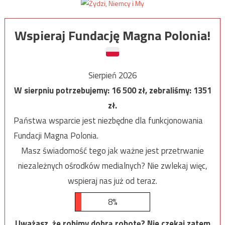
Wspieraj Fundację Magna Polonia!
Sierpień 2026
W sierpniu potrzebujemy:
16 500
zł, zebraliśmy:
1351
zł.
Państwa wsparcie jest niezbędne dla funkcjonowania
Fundacji Magna Polonia.
Masz świadomość tego jak ważne jest przetrwanie
niezależnych ośrodków medialnych? Nie zwlekaj więc,
wspieraj nas już od teraz.
8%
Uważasz, że robimy dobrą robotę? Nie czekaj zatem