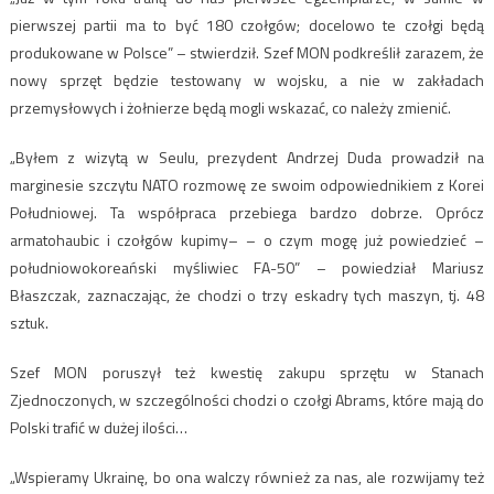
pierwszej partii ma to być 180 czołgów; docelowo te czołgi będą
produkowane w Polsce” – stwierdził. Szef MON podkreślił zarazem, że
nowy sprzęt będzie testowany w wojsku, a nie w zakładach
przemysłowych i żołnierze będą mogli wskazać, co należy zmienić.
„Byłem z wizytą w Seulu, prezydent Andrzej Duda prowadził na
marginesie szczytu NATO rozmowę ze swoim odpowiednikiem z Korei
Południowej. Ta współpraca przebiega bardzo dobrze. Oprócz
armatohaubic i czołgów kupimy– – o czym mogę już powiedzieć –
południowokoreański myśliwiec FA-50” – powiedział Mariusz
Błaszczak, zaznaczając, że chodzi o trzy eskadry tych maszyn, tj. 48
sztuk.
Szef MON poruszył też kwestię zakupu sprzętu w Stanach
Zjednoczonych, w szczególności chodzi o czołgi Abrams, które mają do
Polski trafić w dużej ilości…
„Wspieramy Ukrainę, bo ona walczy również za nas, ale rozwijamy też