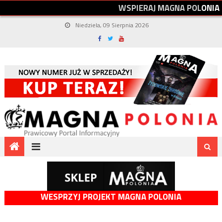
W
S
P
I
E
R
A
J
M
A
G
N
A
P
O
L
O
N
I
A
Niedziela, 09 Sierpnia 2026
WESPRZYJ PROJEKT MAGNA POLONIA