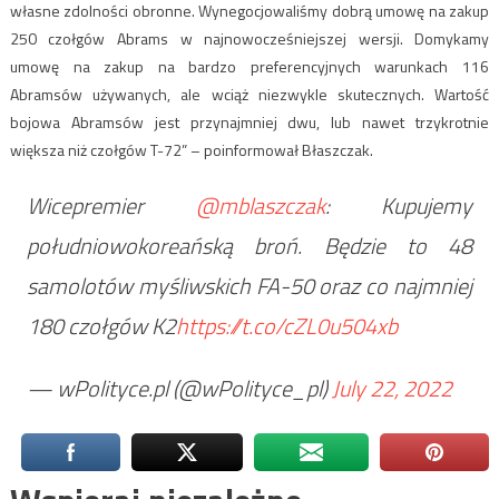
własne zdolności obronne. Wynegocjowaliśmy dobrą umowę na zakup
250 czołgów Abrams w najnowocześniejszej wersji. Domykamy
umowę na zakup na bardzo preferencyjnych warunkach 116
Abramsów używanych, ale wciąż niezwykle skutecznych. Wartość
bojowa Abramsów jest przynajmniej dwu, lub nawet trzykrotnie
większa niż czołgów T-72” – poinformował Błaszczak.
Wicepremier
@mblaszczak
: Kupujemy
południowokoreańską broń. Będzie to 48
samolotów myśliwskich FA-50 oraz co najmniej
180 czołgów K2
https://t.co/cZL0u504xb
— wPolityce.pl (@wPolityce_pl)
July 22, 2022