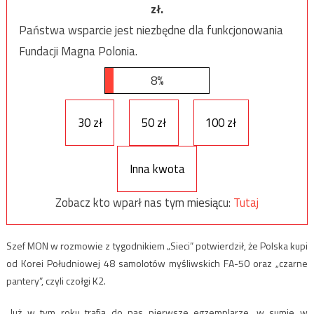
zł.
Państwa wsparcie jest niezbędne dla funkcjonowania
Fundacji Magna Polonia.
8%
30 zł
50 zł
100 zł
Inna kwota
Zobacz kto wparł nas tym miesiącu:
Tutaj
Szef MON w rozmowie z tygodnikiem „Sieci” potwierdził, że Polska kupi
od Korei Południowej 48 samolotów myśliwskich FA-50 oraz „czarne
pantery”, czyli czołgi K2.
„Już w tym roku trafią do nas pierwsze egzemplarze, w sumie w