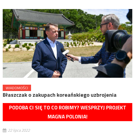
WIADOMOŚCI
Błaszczak o zakupach koreańskiego uzbrojenia
PODOBA CI SIĘ TO CO ROBIMY? WESPRZYJ PROJEKT
MAGNA POLONIA!
22 lipca 2022