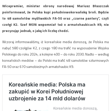
Wicepremier, minister obrony narodowej Mariusz Błaszczak
poinformował, że Polska kupi południowokoreańską broń. Będzie
to 48 samolotów myśliwskich FA-50 oraz „czarne pantery”, czyli
czołgi K2. Szef MON wspomniał też o armatohaubicach K9, nie
precyzując jednak, o jaką ich liczbę chodzi.
Wczoraj informowaliśmy, iż koreańskie media donoszą, że Polska ma
nabyć 580 czołgów K2, z czego 180 ma trafić na wyposażenie Wojska
Polskiego do roku 2024, a kolejne 400 – do roku 2030. Nadto – wedlug
koreańskich mediów – do Polski ma trafić 48 samolotów szturmowych
FA-50 oraz 670 samobieżnych armatohaubic K9.