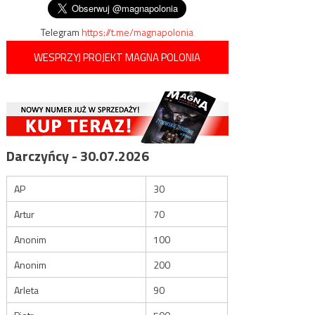
Telegram
https://t.me/magnapolonia
WESPRZYJ PROJEKT MAGNA POLONIA
Darczyńcy - 30.07.2026
AP
30
Artur
70
Anonim
100
Anonim
200
Arleta
90