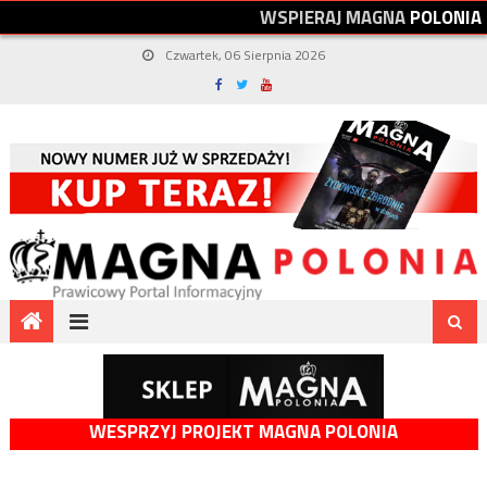
W
S
P
I
E
R
A
J
M
A
G
N
A
P
O
L
O
N
I
A
Czwartek, 06 Sierpnia 2026
WESPRZYJ PROJEKT MAGNA POLONIA