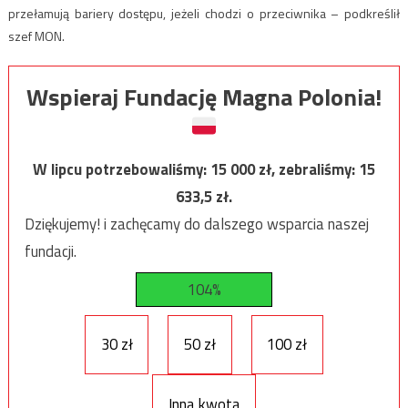
przełamują bariery dostępu, jeżeli chodzi o przeciwnika – podkreślił
szef MON.
Wspieraj Fundację Magna Polonia!
W lipcu potrzebowaliśmy:
15 000
zł, zebraliśmy:
15
633,5
zł.
Dziękujemy! i zachęcamy do dalszego wsparcia naszej
fundacji.
104%
30 zł
50 zł
100 zł
Inna kwota