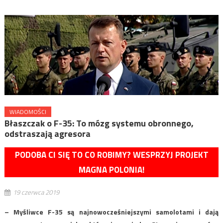
WIADOMOŚCI
Błaszczak o F-35: To mózg systemu obronnego,
odstraszają agresora
PODOBA CI SIĘ TO CO ROBIMY? WESPRZYJ PROJEKT
MAGNA POLONIA!
19 czerwca 2019
– Myśliwce F-35 są najnowocześniejszymi samolotami i dają