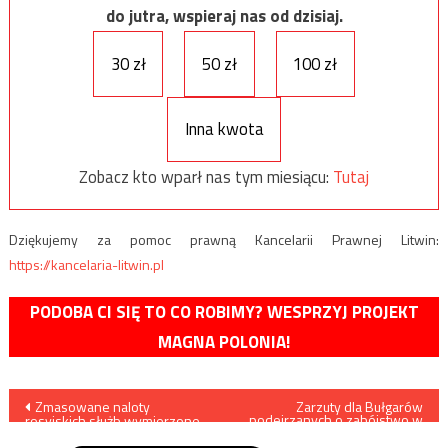
do jutra, wspieraj nas od dzisiaj.
30 zł
50 zł
100 zł
Inna kwota
Zobacz kto wparł nas tym miesiącu:
Tutaj
Dziękujemy za pomoc prawną Kancelarii Prawnej Litwin:
https://kancelaria-litwin.pl
PODOBA CI SIĘ TO CO ROBIMY? WESPRZYJ PROJEKT
MAGNA POLONIA!
Nawigacja
Zmasowane naloty
Zarzuty dla Bułgarów
podejrzanych o zabójstwo w
rosyjskich służb wymierzone
Kostrzynie nad Odrą
wpisu
w siatkę finansującą ISIS