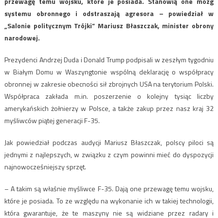
przewagę temu wojsku, które je posiada. Stanowią one mózg
systemu obronnego i odstraszają agresora – powiedział w
„Salonie politycznym Trójki” Mariusz Błaszczak, minister obrony
narodowej.
Prezydenci Andrzej Duda i Donald Trump podpisali w zeszłym tygodniu
w Białym Domu w Waszyngtonie wspólną deklarację o współpracy
obronnej w zakresie obecności sił zbrojnych USA na terytorium Polski.
Współpraca zakłada m.in. poszerzenie o kolejny tysiąc liczby
amerykańskich żołnierzy w Polsce, a także zakup przez nasz kraj 32
myśliwców piątej generacji F-35.
Jak powiedział podczas audycji Mariusz Błaszczak, polscy piloci są
jednymi z najlepszych, w związku z czym powinni mieć do dyspozycji
najnowocześniejszy sprzęt.
– A takim są właśnie myśliwce F-35. Dają one przewagę temu wojsku,
które je posiada. To ze względu na wykonanie ich w takiej technologii,
która gwarantuje, że te maszyny nie są widziane przez radary i