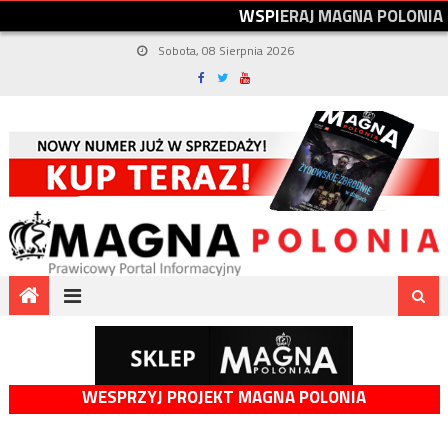
W
S
P
I
E
R
A
J
M
A
G
N
A
P
O
L
O
N
I
A
Sobota, 08 Sierpnia 2026
WESPRZYJ PROJEKT MAGNA POLONIA