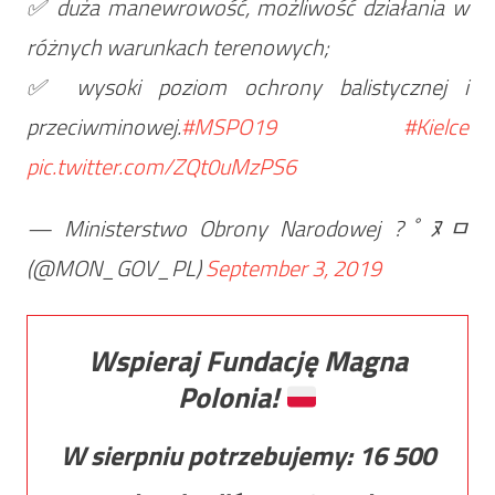
✅ duża manewrowość, możliwość działania w
różnych warunkach terenowych;
✅ wysoki poziom ochrony balistycznej i
przeciwminowej.
#MSPO19
#Kielce
pic.twitter.com/ZQt0uMzPS6
— Ministerstwo Obrony Narodowej ?￰ﾟﾇﾱ
(@MON_GOV_PL)
September 3, 2019
Wspieraj Fundację Magna
Polonia!
W sierpniu potrzebujemy:
16 500