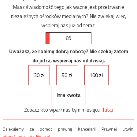
Masz świadomość tego jak ważne jest przetrwanie
niezależnych ośrodków medialnych? Nie zwlekaj więc,
wspieraj nas już od teraz.
8%
Uważasz, że robimy dobrą robotę? Nie czekaj zatem
do jutra, wspieraj nas od dzisiaj.
30 zł
50 zł
100 zł
Inna kwota
Zobacz kto wparł nas tym miesiącu:
Tutaj
Dziękujemy za pomoc prawną Kancelarii Prawnej Litwin:
https://kancelaria-litwin.pl