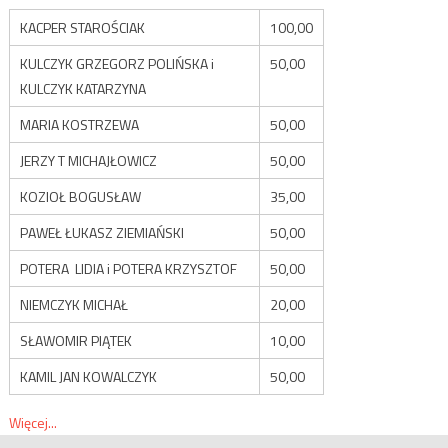
KACPER STAROŚCIAK
100,00
KULCZYK GRZEGORZ POLIŃSKA i
50,00
KULCZYK KATARZYNA
MARIA KOSTRZEWA
50,00
JERZY T MICHAJŁOWICZ
50,00
KOZIOŁ BOGUSŁAW
35,00
PAWEŁ ŁUKASZ ZIEMIAŃSKI
50,00
POTERA LIDIA i POTERA KRZYSZTOF
50,00
NIEMCZYK MICHAŁ
20,00
SŁAWOMIR PIĄTEK
10,00
KAMIL JAN KOWALCZYK
50,00
Więcej...