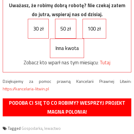
Uważasz, że robimy dobrą robotę? Nie czekaj zatem
do jutra, wspieraj nas od dzisiaj.
30 zł
50 zł
100 zł
Inna kwota
Zobacz kto wparł nas tym miesiącu:
Tutaj
Dziękujemy za pomoc prawną Kancelarii Prawnej Litwin:
https://kancelaria-litwin.pl
PODOBA CI SIĘ TO CO ROBIMY? WESPRZYJ PROJEKT
MAGNA POLONIA!
Tagged
Gospodarka
,
lewactwo