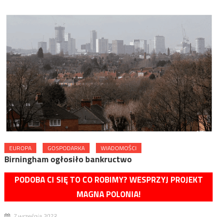
EUROPA
GOSPODARKA
WIADOMOŚCI
Birningham ogłosiło bankructwo
PODOBA CI SIĘ TO CO ROBIMY? WESPRZYJ PROJEKT
MAGNA POLONIA!
7 września 2023