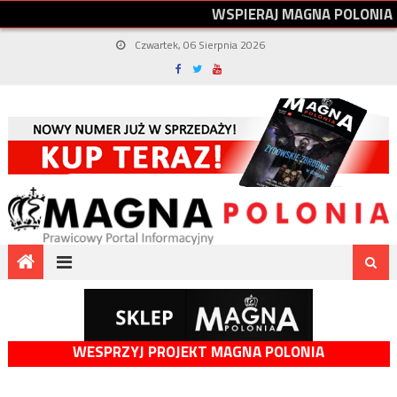
W
S
P
I
E
R
A
J
M
A
G
N
A
P
O
L
O
N
I
A
Czwartek, 06 Sierpnia 2026
WESPRZYJ PROJEKT MAGNA POLONIA