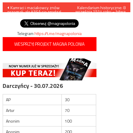
Nawigacja
Kamraci i maciakowcy znów
Kalendarium historyczne: 8
września 1514 roku – bitwa
przegrali, ale KASA się zgadza!
pod Orszą
wpisu
Holocher i Patlewicz NA ŻYWO
Telegram
https://t.me/magnapolonia
WESPRZYJ PROJEKT MAGNA POLONIA
Darczyńcy - 30.07.2026
AP
30
Artur
70
Anonim
100
Anonim
200