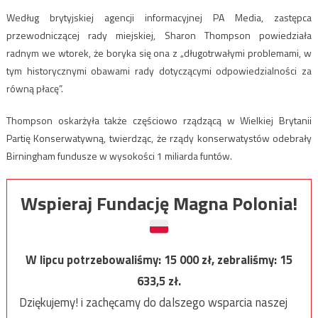
Według brytyjskiej agencji informacyjnej PA Media, zastępca
przewodniczącej rady miejskiej, Sharon Thompson powiedziała
radnym we wtorek, że boryka się ona z „długotrwałymi problemami, w
tym historycznymi obawami rady dotyczącymi odpowiedzialności za
równą płacę”.
Thompson oskarżyła także częściowo rządzącą w Wielkiej Brytanii
Partię Konserwatywną, twierdząc, że rządy konserwatystów odebrały
Birningham fundusze w wysokości 1 miliarda funtów.
Wspieraj Fundację Magna Polonia!
W lipcu potrzebowaliśmy:
15 000
zł, zebraliśmy:
15
633,5
zł.
Dziękujemy! i zachęcamy do dalszego wsparcia naszej