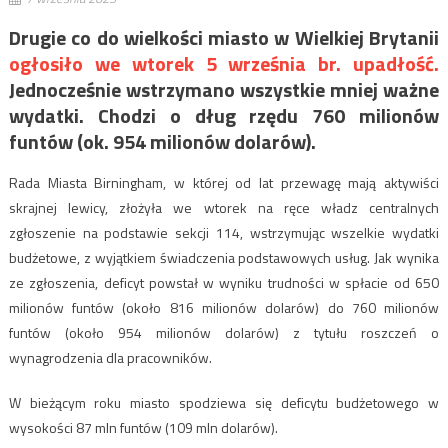
Drugie co do wielkości miasto w Wielkiej Brytanii
ogłosiło we wtorek 5 września br. upadłość.
Jednocześnie wstrzymano wszystkie mniej ważne
wydatki. Chodzi o dług rzędu 760 milionów
funtów (ok. 954 milionów dolarów).
Rada Miasta Birningham, w której od lat przewagę mają aktywiści
skrajnej lewicy, złożyła we wtorek na ręce władz centralnych
zgłoszenie na podstawie sekcji 114, wstrzymując wszelkie wydatki
budżetowe, z wyjątkiem świadczenia podstawowych usług. Jak wynika
ze zgłoszenia, deficyt powstał w wyniku trudności w spłacie od 650
milionów funtów (około 816 milionów dolarów) do 760 milionów
funtów (około 954 milionów dolarów) z tytułu roszczeń o
wynagrodzenia dla pracowników.
W bieżącym roku miasto spodziewa się deficytu budżetowego w
wysokości 87 mln funtów (109 mln dolarów).