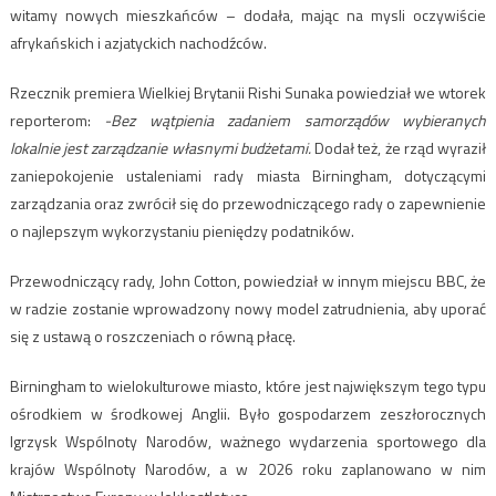
witamy nowych mieszkańców – dodała, mając na mysli oczywiście
afrykańskich i azjatyckich nachodźców.
Rzecznik premiera Wielkiej Brytanii Rishi Sunaka powiedział we wtorek
reporterom:
-Bez wątpienia zadaniem samorządów wybieranych
lokalnie jest zarządzanie własnymi budżetami.
Dodał też, że rząd wyraził
zaniepokojenie ustaleniami rady miasta Birningham, dotyczącymi
zarządzania oraz zwrócił się do przewodniczącego rady o zapewnienie
o najlepszym wykorzystaniu pieniędzy podatników.
Przewodniczący rady, John Cotton, powiedział w innym miejscu BBC, że
w radzie zostanie wprowadzony nowy model zatrudnienia, aby uporać
się z ustawą o roszczeniach o równą płacę.
Birningham to wielokulturowe miasto, które jest największym tego typu
ośrodkiem w środkowej Anglii. Było gospodarzem zeszłorocznych
Igrzysk Wspólnoty Narodów, ważnego wydarzenia sportowego dla
krajów Wspólnoty Narodów, a w 2026 roku zaplanowano w nim