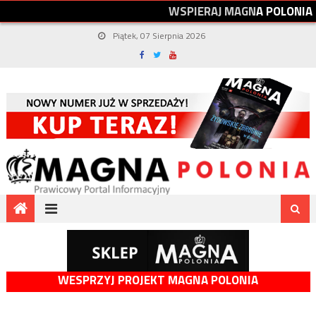
W
S
P
I
E
R
A
J
M
A
G
N
A
P
O
L
O
N
I
A
Piątek, 07 Sierpnia 2026
WESPRZYJ PROJEKT MAGNA POLONIA