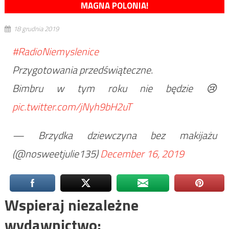
MAGNA POLONIA!
18 grudnia 2019
#RadioNiemyslenice
Przygotowania przedświąteczne.
Bimbru w tym roku nie będzie 😢
pic.twitter.com/jNyh9bH2uT
— Brzydka dziewczyna bez makijażu
(@nosweetjulie135)
December 16, 2019
Wspieraj niezależne
wydawnictwo: