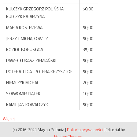
KULCZYK GRZEGORZ POLIŃSKA i
50,00
KULCZYK KATARZYNA
MARIA KOSTRZEWA
50,00
JERZY T MICHAJŁOWICZ
50,00
KOZIOŁ BOGUSŁAW
35,00
PAWEŁ ŁUKASZ ZIEMIAŃSKI
50,00
POTERA LIDIA i POTERA KRZYSZTOF
50,00
NIEMCZYK MICHAŁ
20,00
SŁAWOMIR PIĄTEK
10,00
KAMIL JAN KOWALCZYK
50,00
Więcej...
(c) 2016-2023 Magna Polonia
|
Polityka prywatności
|
Editorial by
MysteryThemes
.